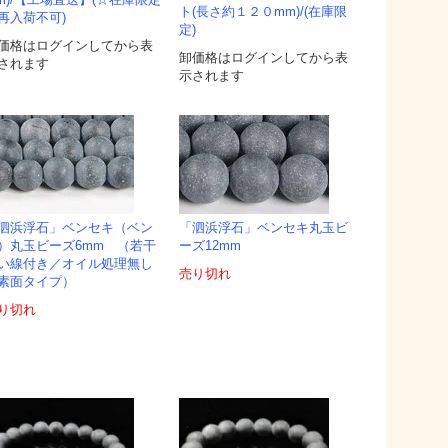
m)/【工場直送】(☆在庫限定
ト(長さ約１２０mm)/(在庫限
再入荷不可)
定)
価格はログインしてから表
卸価格はログインしてから表
されます
示されます
泗浜浮石」ベンセキ（ベン
「泗浜浮石」ベンセキ丸玉ビ
）丸玉ビーズ6mm （若干
ーズ12mm
い線付き／オイル処理無し
売り切れ
素面タイプ）
り切れ