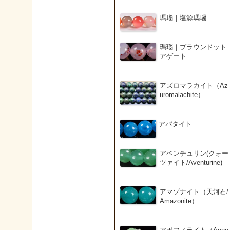
瑪瑙｜塩源瑪瑙
瑪瑙｜ブラウンドット
アゲート
アズロマラカイト（Az
uromalachite）
アパタイト
アベンチュリン(クォー
ツァイト/Aventurine)
アマゾナイト（天河石/
Amazonite）