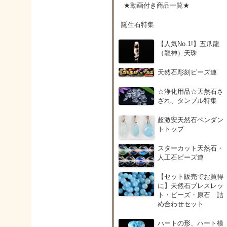
アンデシン（チベット
★動画付き商品一覧★
産日長石）
誕生石特集
アンフィボールインク
【人気No.1!】五爪龍
ォーツ(Amphibole)
（龍神）天珠
天然石彫刻ビーズ連
アンフィボールロック/
角閃岩（Amphibole ）
☆浄化用品☆天然石さ
ざれ、タンブル特集
イーグルアイ（EagleE
超激安天然石ペンダン
ye）
トトップ
スターカット天然石・
インカローズ（ロード
人工石ビーズ連
クロサイト/Rhodochro
ite）
【セット販売でお買得
に】天然石ブレスレッ
ト・ビーズ・原石 詰
インディアンアゲート(
め合わせセット
ndian Agate)
ハートの形、ハート模