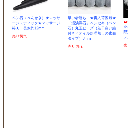
ベン石（べんせき）★マッサ
早い者勝ち！★再入荷困難★
ージスティック★マッサージ
「泗浜浮石」ベンセキ（ベン
☆
棒★ 長さ約12mm
石）丸玉ビーズ（若干白い線
限
付き／オイル処理無しの素面
売り切れ
レ
タイプ）8mm
売
売り切れ
I
ナ