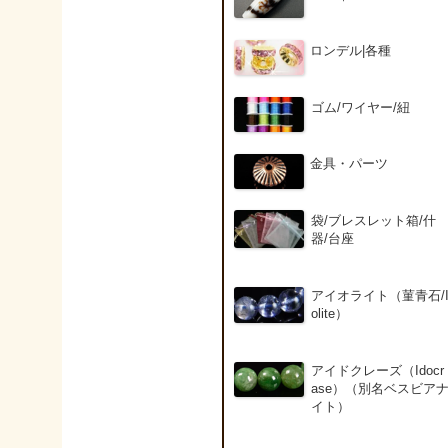
ロンデル|各種
ゴム/ワイヤー/紐
金具・パーツ
袋/ブレスレット箱/什
器/台座
アイオライト（菫青石/
olite）
アイドクレーズ（Idocr
ase）（別名ベスビア
イト）