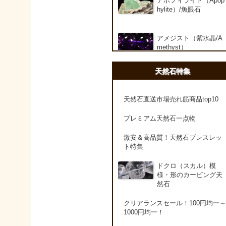
アポフィライト（Apop
hylite）/魚眼石
アメジスト（紫水晶/A
methyst）
天然石特集
アメシスティンクォー
ツ（Amethest in quart
z）
天然石直送市場売れ筋商品top10
プレミアム天然石一点物
ラベンダーアメジスト
激安＆高品質！天然石ブレスレッ
ト特集
アメトリン（紫黄水晶/
Ametrine）
ドクロ（スカル）模
様・形のカービング天
然石
アラゴナイト（霰石/Ar
agonite）
クリアランスセール！100円均一～
1000円均一！