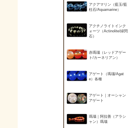
アクアマリン（藍玉/藍
柱石/Aquamarine）
アクチノライトインク
ォーツ（Actinolite/緑閃
石）
赤瑪瑙（レッドアゲー
ト/カーネリアン）
アゲート（瑪瑙/Agat
e）各種
アゲート｜オーシャン
アゲート
瑪瑙｜阿拉善（アラシ
ャン）瑪瑙