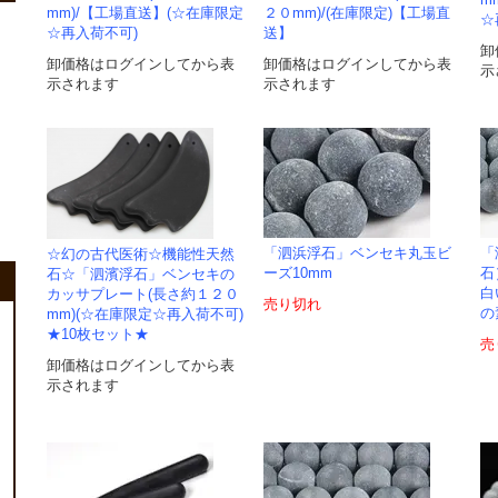
m
mm)/【工場直送】(☆在庫限定
２０mm)/(在庫限定)【工場直
☆
☆再入荷不可)
送】
卸
卸価格はログインしてから表
卸価格はログインしてから表
示
示されます
示されます
「泗浜浮石」ベンセキ丸玉ビ
「
☆幻の古代医術☆機能性天然
ーズ10mm
石
石☆「泗濱浮石」ベンセキの
白
カッサプレート(長さ約１２０
売り切れ
の
mm)(☆在庫限定☆再入荷不可)
★10枚セット★
売
卸価格はログインしてから表
示されます