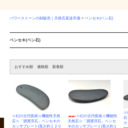
パワーストーンの卸販売｜天然石直送市場
>
ベンセキ(ベン石)
ベンセキ(ベン石)
おすすめ順
価格順
新着順
☆
☆幻の古代医術☆機能性天然
☆幻の古代医術☆機能性
石
石☆「泗濱浮石」ベンセキの
天然石☆「泗濱浮石」ベンセ
カ
カッサプレート(長さ約１２０
キのカッサプレート(長さ約１