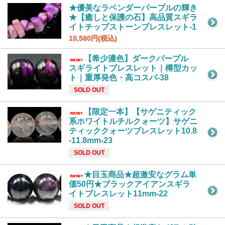
★優美なラベンダーパープルの輝き
★【癒しと保護の石】高品質スギラ
イトチップストーンブレスレット-1
10,580円(税込)
【希少濃色】ダークパープル
スギライトブレスレット｜樽型カッ
ト｜重厚発色・高コスパ-38
SOLD OUT
【限定一本】【サゲニティック
系ホワイトルチルクォーツ】サゲニ
ティッククォーツブレスレット10.8
-11.8mm-23
SOLD OUT
★目玉商品★超激安なグラム単
価50円★ブラックアイアンスギラ
イトブレスレット11mm-22
SOLD OUT