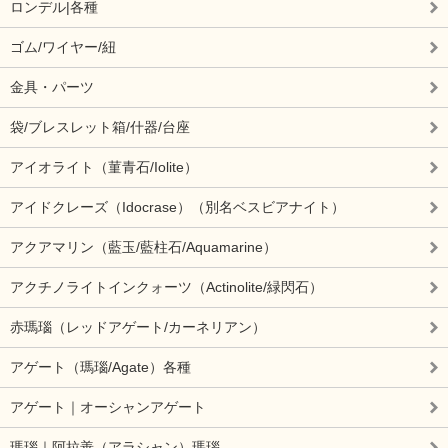
ロンデル|各種
ゴム/ワイヤー/紐
金具・パーツ
袋/ブレスレット箱/什器/台座
アイオライト（菫青石/Iolite）
アイドクレーズ（Idocrase）（別名ベスビアナイト）
アクアマリン（藍玉/藍柱石/Aquamarine）
アクチノライトインクォーツ（Actinolite/緑閃石）
赤瑪瑙（レッドアゲート/カーネリアン）
アゲート（瑪瑙/Agate）各種
アゲート｜オーシャンアゲート
瑪瑙｜阿拉善（アラシャン）瑪瑙