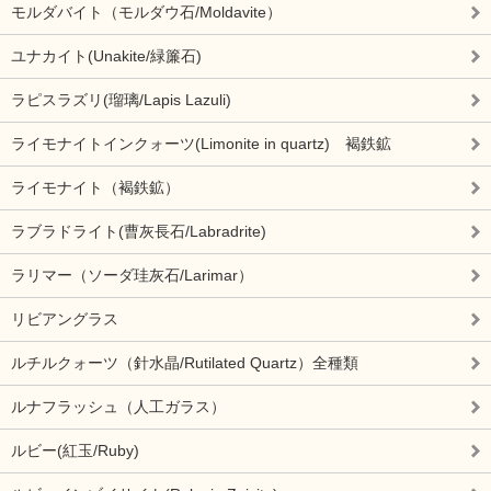
モルダバイト（モルダウ石/Moldavite）
ユナカイト(Unakite/緑簾石)
ラピスラズリ(瑠璃/Lapis Lazuli)
ライモナイトインクォーツ(Limonite in quartz) 褐鉄鉱
ライモナイト（褐鉄鉱）
ラブラドライト(曹灰長石/Labradrite)
ラリマー（ソーダ珪灰石/Larimar）
リビアングラス
ルチルクォーツ（針水晶/Rutilated Quartz）全種類
ルナフラッシュ（人工ガラス）
ルビー(紅玉/Ruby)