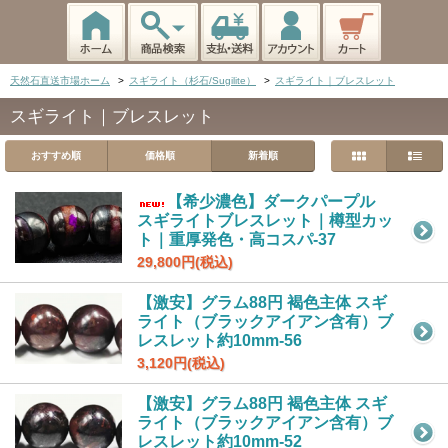
天然石直送市場ホーム
>
スギライト（杉石/Sugilite）
>
スギライト｜ブレスレット
スギライト｜ブレスレット
おすすめ順
価格順
新着順
【希少濃色】ダークパープル
スギライトブレスレット｜樽型カッ
ト｜重厚発色・高コスパ-37
29,800円(税込)
【激安】グラム88円 褐色主体 スギ
ライト（ブラックアイアン含有）ブ
レスレット約10mm-56
3,120円(税込)
【激安】グラム88円 褐色主体 スギ
ライト（ブラックアイアン含有）ブ
レスレット約10mm-52