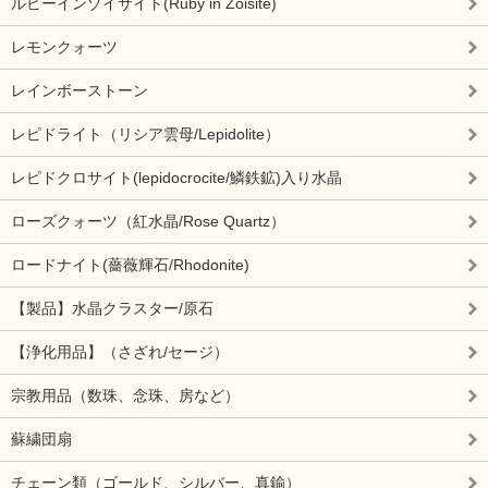
ルビーインゾイサイト(Ruby in Zoisite)
レモンクォーツ
レインボーストーン
レピドライト（リシア雲母/Lepidolite）
レピドクロサイト(lepidocrocite/鱗鉄鉱)入り水晶
ローズクォーツ（紅水晶/Rose Quartz）
ロードナイト(薔薇輝石/Rhodonite)
【製品】水晶クラスター/原石
【浄化用品】（さざれ/セージ）
宗教用品（数珠、念珠、房など）
蘇繍団扇
チェーン類（ゴールド、シルバー、真鍮）