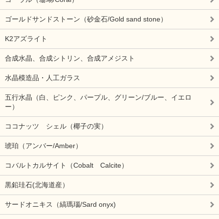
ゴールドサンドストーン（砂金石/Gold sand stone）
K2アズライト
合成水晶、合成シトリン、合成アメジスト
水晶模造品・人工ガラス
五行水晶（白、ピンク、パープル、グリーン/ブルー、イエロ
ー）
ココナッツ シェル（椰子の実）
琥珀（アンバー/Amber）
コバルトカルサイト（Cobalt Calcite）
黒鉛珪石(北海道産）
サードオニキス（縞瑪瑙/Sard onyx)