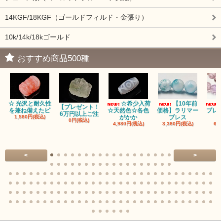
14KGF/18KGF（ゴールドフィルド・金張り）
10k/14k/18kゴールド
おすすめ商品500種
☆ 光沢と耐久性
☆希少入荷
【10年前
【プレゼント！
を兼ね備えたピ
☆天然色☆各色
価格】ラリマー
ブレ
6万円以上ご注
1,580円(税込)
がかか
ブレス
0円(税込)
4,980円(税込)
3,380円(税込)
68
<
>