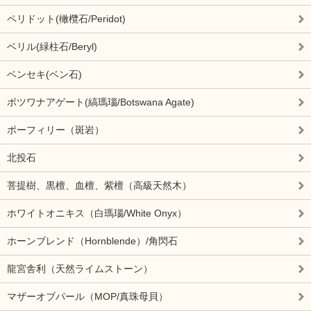
ペリドット(橄欖石/Peridot)
ベリル(緑柱石/Beryl)
ベンセキ(ベン石)
ボツワナアゲート(縞瑪瑙/Botswana Agate)
ポーフィリー（斑岩）
北投石
菩提樹、黒檀、血檀、紫檀（高級天然木）
ホワイトオニキス（白瑪瑙/White Onyx）
ホーンブレンド（Hornblende）/角閃石
龍宮舎利（天然ライムストーン）
マザーオブパール（MOP/真珠母貝）