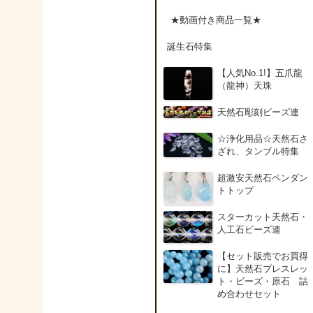
アンデシン（チベット
★動画付き商品一覧★
産日長石）
誕生石特集
アンフィボールインク
【人気No.1!】五爪龍
ォーツ(Amphibole)
（龍神）天珠
天然石彫刻ビーズ連
アンフィボールロック/
角閃岩（Amphibole ）
☆浄化用品☆天然石さ
ざれ、タンブル特集
イーグルアイ（EagleE
超激安天然石ペンダン
ye）
トトップ
スターカット天然石・
インカローズ（ロード
人工石ビーズ連
クロサイト/Rhodochro
ite）
【セット販売でお買得
に】天然石ブレスレッ
ト・ビーズ・原石 詰
インディアンアゲート(
め合わせセット
ndian Agate)