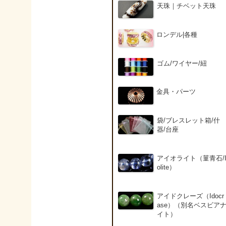
天珠｜チベット天珠
ロンデル|各種
ゴム/ワイヤー/紐
金具・パーツ
袋/ブレスレット箱/什
器/台座
アイオライト（菫青石/
olite）
アイドクレーズ（Idocr
ase）（別名ベスビア
イト）