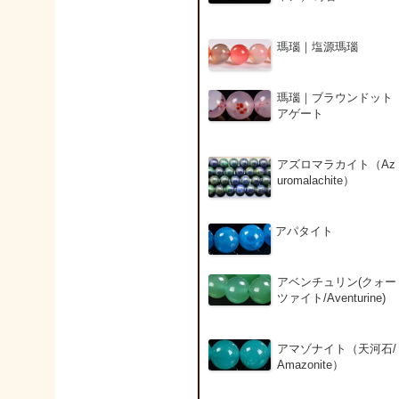
瑪瑙｜塩源瑪瑙
瑪瑙｜ブラウンドット
アゲート
アズロマラカイト（Az
uromalachite）
アパタイト
アベンチュリン(クォー
ツァイト/Aventurine)
アマゾナイト（天河石/
Amazonite）