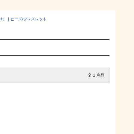
rtz）｜ビーズ/ブレスレット
全
1
商品