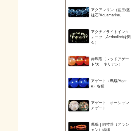
アクアマリン（藍玉/藍
柱石/Aquamarine）
アクチノライトインク
ォーツ（Actinolite/緑閃
石）
赤瑪瑙（レッドアゲー
ト/カーネリアン）
アゲート（瑪瑙/Agat
e）各種
アゲート｜オーシャン
アゲート
瑪瑙｜阿拉善（アラシ
ャン）瑪瑙