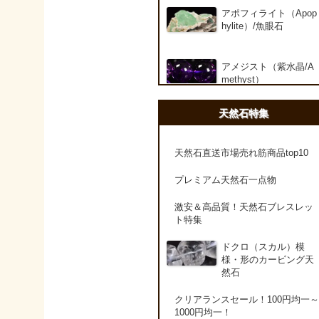
アポフィライト（Apop
hylite）/魚眼石
アメジスト（紫水晶/A
methyst）
天然石特集
アメシスティンクォー
ツ（Amethest in quart
z）
天然石直送市場売れ筋商品top10
プレミアム天然石一点物
ラベンダーアメジスト
激安＆高品質！天然石ブレスレッ
ト特集
アメトリン（紫黄水晶/
Ametrine）
ドクロ（スカル）模
様・形のカービング天
然石
アラゴナイト（霰石/Ar
agonite）
クリアランスセール！100円均一～
1000円均一！