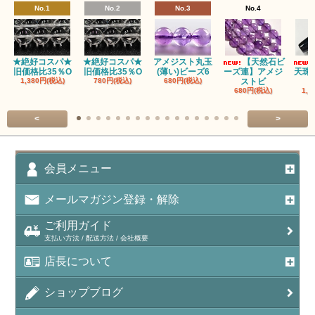
No.1
No.2
No.3
No.4
★絶好コスパ★
★絶好コスパ★
アメジスト丸玉
【天然石ビ
旧価格比35％O
旧価格比35％O
(薄い)ビーズ6
ーズ連】アメジ
天珠
1,380円(税込)
780円(税込)
680円(税込)
ストビ
680円(税込)
1,5
<
>
会員メニュー
メールマガジン登録・解除
ご利用ガイド
支払い方法 / 配送方法 / 会社概要
店長について
ショップブログ