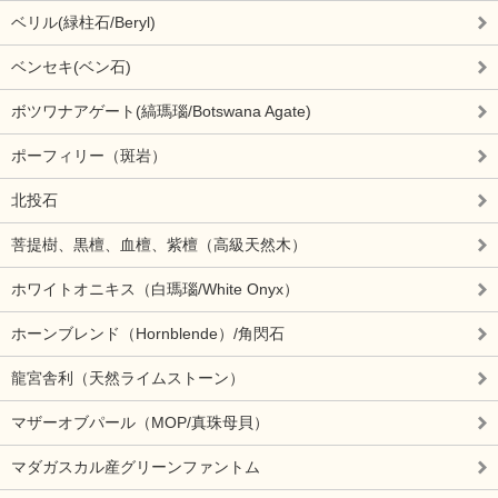
ベリル(緑柱石/Beryl)
ベンセキ(ベン石)
ボツワナアゲート(縞瑪瑙/Botswana Agate)
ポーフィリー（斑岩）
北投石
菩提樹、黒檀、血檀、紫檀（高級天然木）
ホワイトオニキス（白瑪瑙/White Onyx）
ホーンブレンド（Hornblende）/角閃石
龍宮舎利（天然ライムストーン）
マザーオブパール（MOP/真珠母貝）
マダガスカル産グリーンファントム