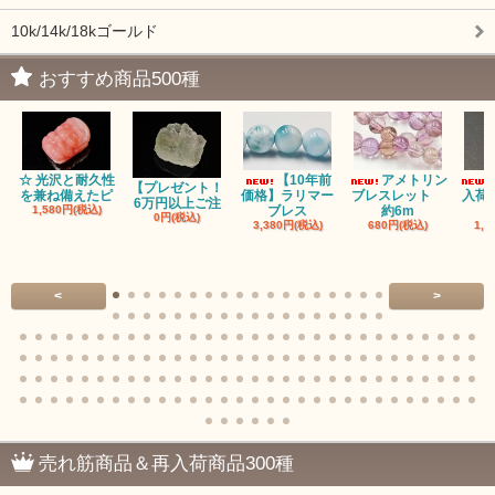
10k/14k/18kゴールド
おすすめ商品500種
☆ 光沢と耐久性
【10年前
アメトリン
【プレゼント！
を兼ね備えたピ
価格】ラリマー
ブレスレット
入荷
6万円以上ご注
1,580円(税込)
ブレス
約6m
0円(税込)
3,380円(税込)
680円(税込)
1,1
<
>
売れ筋商品＆再入荷商品300種