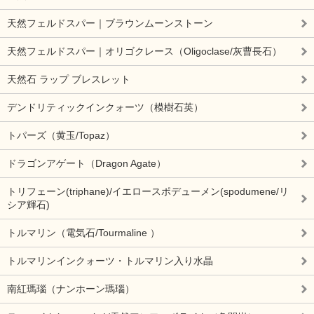
天然フェルドスパー｜ブラウンムーンストーン
天然フェルドスパー｜オリゴクレース（Oligoclase/灰曹長石）
天然石 ラップ ブレスレット
デンドリティックインクォーツ（模樹石英）
トパーズ（黄玉/Topaz）
ドラゴンアゲート（Dragon Agate）
トリフェーン(triphane)/イエロースポデューメン(spodumene/リ
シア輝石)
トルマリン（電気石/Tourmaline ）
トルマリンインクォーツ・トルマリン入り水晶
南紅瑪瑙（ナンホーン瑪瑙）