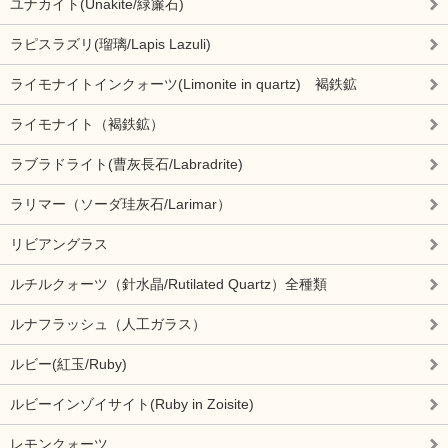
ユナカイト(Unakite/緑簾石)
ラピスラズリ(瑠璃/Lapis Lazuli)
ライモナイトインクォーツ(Limonite in quartz) 褐鉄鉱
ライモナイト（褐鉄鉱）
ラブラドライト(曹灰長石/Labradrite)
ラリマー（ソーダ珪灰石/Larimar）
リビアングラス
ルチルクォーツ（針水晶/Rutilated Quartz）全種類
ルナフラッシュ（人工ガラス）
ルビー(紅玉/Ruby)
ルビーインゾイサイト(Ruby in Zoisite)
レモンクォーツ