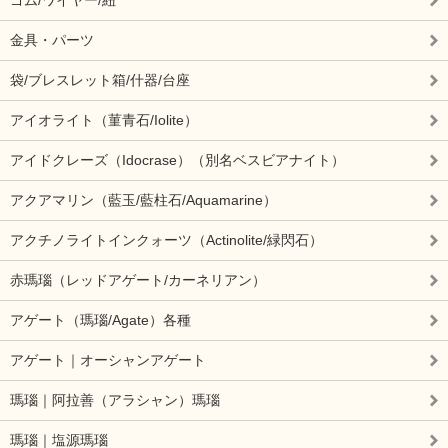
金具・パーツ
袋/ブレスレット箱/什器/台座
アイオライト（菫青石/Iolite）
アイドクレーズ（Idocrase）（別名ベスビアナイト）
アクアマリン（藍玉/藍柱石/Aquamarine）
アクチノライトインクォーツ（Actinolite/緑閃石）
赤瑪瑙（レッドアゲート/カーネリアン）
アゲート（瑪瑙/Agate）各種
アゲート｜オーシャンアゲート
瑪瑙｜阿拉善（アラシャン）瑪瑙
瑪瑙｜塩源瑪瑙