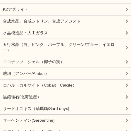
K2アズライト
合成水晶、合成シトリン、合成アメジスト
水晶模造品・人工ガラス
五行水晶（白、ピンク、パープル、グリーン/ブルー、イエロ
ー）
ココナッツ シェル（椰子の実）
琥珀（アンバー/Amber）
コバルトカルサイト（Cobalt Calcite）
黒鉛珪石(北海道産）
サードオニキス（縞瑪瑙/Sard onyx)
サーベンティン(Serpentine)