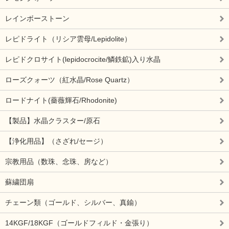
レインボーストーン
レピドライト（リシア雲母/Lepidolite）
レピドクロサイト(lepidocrocite/鱗鉄鉱)入り水晶
ローズクォーツ（紅水晶/Rose Quartz）
ロードナイト(薔薇輝石/Rhodonite)
【製品】水晶クラスター/原石
【浄化用品】（さざれ/セージ）
宗教用品（数珠、念珠、房など）
蘇繍団扇
チェーン類（ゴールド、シルバー、真鍮）
14KGF/18KGF（ゴールドフィルド・金張り）