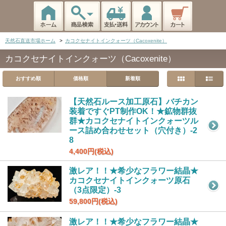
天然石直送市場ホーム
>
カコクセナイトインクォーツ（Cacoxenite）
カコクセナイトインクォーツ（Cacoxenite）
おすすめ順
価格順
新着順
【天然石ルース加工原石】バチカン
装着ですぐPT制作OK！★鉱物群抜
群★カコクセナイトインクォーツル
ース詰め合わせセット（穴付き）-2
8
4,400円(税込)
激レア！！★希少なフラワー結晶★
カコクセナイトインクォーツ原石
（3点限定）-3
59,800円(税込)
激レア！！★希少なフラワー結晶★