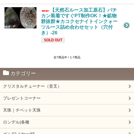
【天然石ルース加工原石】バチ
カン装着ですぐPT制作OK！★鉱物
群抜群★カコクセナイトインクォー
ツルース詰め合わせセット（穴付
き）-26
SOLD OUT
全7商品中 / 1-7商品
カテゴリー
クリスタルチューナー（音叉）
プレゼントコーナー
天珠｜チベット天珠
ロンデル|各種
ゴム/ワイヤー/紐