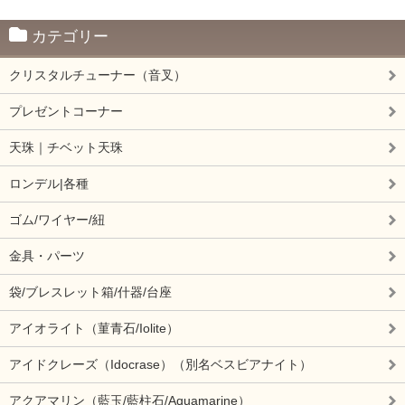
カテゴリー
クリスタルチューナー（音叉）
プレゼントコーナー
天珠｜チベット天珠
ロンデル|各種
ゴム/ワイヤー/紐
金具・パーツ
袋/ブレスレット箱/什器/台座
アイオライト（菫青石/Iolite）
アイドクレーズ（Idocrase）（別名ベスビアナイト）
アクアマリン（藍玉/藍柱石/Aquamarine）