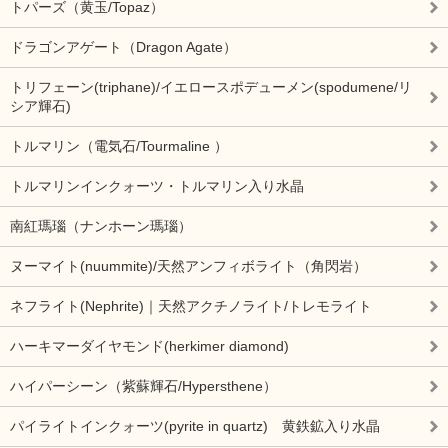
トパーズ（黄玉/Topaz）
ドラゴンアゲート（Dragon Agate）
トリフェーン(triphane)/イエロースポデューメン(spodumene/リ
シア輝石)
トルマリン（電気石/Tourmaline ）
トルマリンインクォーツ・トルマリン入り水晶
南紅瑪瑙（ナンホーン瑪瑙）
ヌーマイト(nuummite)/天然アンフィボライト（角閃岩）
ネフライト(Nephrite)｜天然アクチノライト/トレモライト
ハーキマーダイヤモンド(herkimer diamond)
ハイパーシーン（紫蘇輝石/Hypersthene）
パイライトインクォーツ(pyrite in quartz) 黄鉄鉱入り水晶