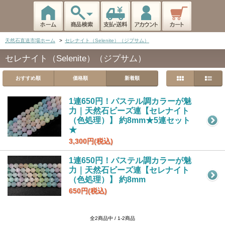
天然石直送市場ホーム
>
セレナイト（Selenite）（ジプサム）
セレナイト（Selenite）（ジプサム）
おすすめ順
価格順
新着順
1連650円！パステル調カラーが魅
力｜天然石ビーズ連【セレナイト
（色処理）】 約8mm★5連セット
★
3,300円(税込)
1連650円！パステル調カラーが魅
力｜天然石ビーズ連【セレナイト
（色処理）】 約8mm
650円(税込)
全2商品中 / 1-2商品