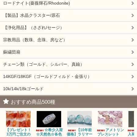
ロードナイト(薔薇輝石/Rhodonite)
【製品】水晶クラスター/原石
【浄化用品】（さざれ/セージ）
宗教用品（数珠、念珠、房など）
蘇繍団扇
チェーン類（ゴールド、シルバー、真鍮）
14KGF/18KGF（ゴールドフィルド・金張り）
10k/14k/18kゴールド
おすすめ商品500種
【プレゼント！
☆希少入荷
【10年前
アメトリン
3万円ご注文の
☆天然色☆各色
価格】ラリマー
ブレスレット
入荷