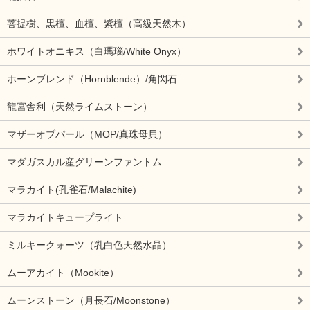
菩提樹、黒檀、血檀、紫檀（高級天然木）
ホワイトオニキス（白瑪瑙/White Onyx）
ホーンブレンド（Hornblende）/角閃石
龍宮舎利（天然ライムストーン）
マザーオブパール（MOP/真珠母貝）
マダガスカル産グリーンファントム
マラカイト(孔雀石/Malachite)
マラカイトキュープライト
ミルキークォーツ（乳白色天然水晶）
ムーアカイト（Mookite）
ムーンストーン（月長石/Moonstone）