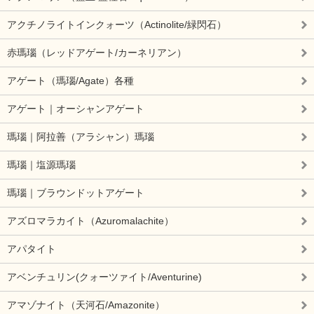
アクチノライトインクォーツ（Actinolite/緑閃石）
赤瑪瑙（レッドアゲート/カーネリアン）
アゲート（瑪瑙/Agate）各種
アゲート｜オーシャンアゲート
瑪瑙｜阿拉善（アラシャン）瑪瑙
瑪瑙｜塩源瑪瑙
瑪瑙｜ブラウンドットアゲート
アズロマラカイト（Azuromalachite）
アパタイト
アベンチュリン(クォーツァイト/Aventurine)
アマゾナイト（天河石/Amazonite）