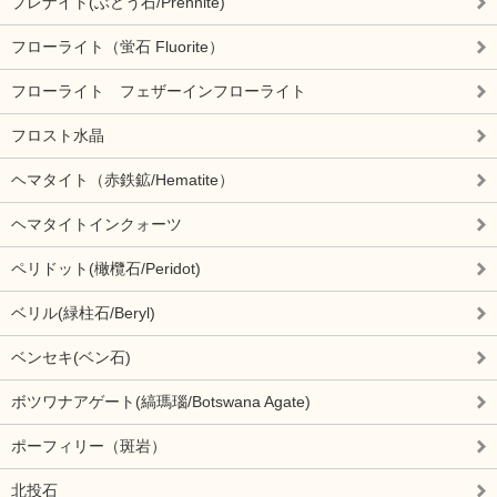
プレナイト(ぶどう石/Prehnite)
フローライト（蛍石 Fluorite）
フローライト フェザーインフローライト
フロスト水晶
ヘマタイト（赤鉄鉱/Hematite）
ヘマタイトインクォーツ
ペリドット(橄欖石/Peridot)
ベリル(緑柱石/Beryl)
ベンセキ(ベン石)
ボツワナアゲート(縞瑪瑙/Botswana Agate)
ポーフィリー（斑岩）
北投石