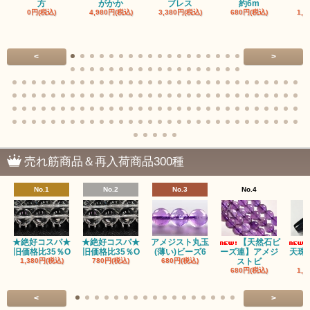
方
がかか
ブレス
約6m
0円(税込)
4,980円(税込)
3,380円(税込)
680円(税込)
1,4
<
>
売れ筋商品＆再入荷商品300種
No.1
No.2
No.3
No.4
★絶好コスパ★
★絶好コスパ★
アメジスト丸玉
【天然石ビ
旧価格比35％O
旧価格比35％O
(薄い)ビーズ6
ーズ連】アメジ
天珠
1,380円(税込)
780円(税込)
680円(税込)
ストビ
680円(税込)
1,5
<
>