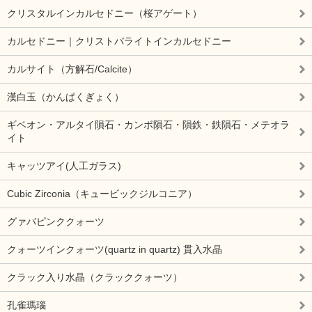
クリスタルインカルセドニー（桜アゲート）
カルセドニー｜クリストバライトインカルセドニー
カルサイト（方解石/Calcite）
漢白玉（かんぱくぎょく）
ギベオン・アルタイ隕石・カンボ隕石・隕鉄・鉄隕石・メテオラ
イト
キャッツアイ(人工ガラス)
Cubic Zirconia（キュービックジルコニア）
グァバピンククォーツ
クォーツインクォーツ(quartz in quartz) 貫入水晶
クラック入り水晶（クラッククォーツ）
孔雀瑪瑙