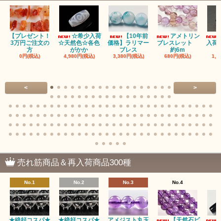
【プレゼント！
☆希少入荷
【10年前
アメトリン
3万円ご注文の
☆天然色☆各色
価格】ラリマー
ブレスレット
入荷
方
がかか
ブレス
約6m
0円(税込)
4,980円(税込)
3,380円(税込)
680円(税込)
1,4
<
>
売れ筋商品＆再入荷商品300種
No.1
No.2
No.3
No.4
★絶好コスパ★
★絶好コスパ★
アメジスト丸玉
【天然石ビ