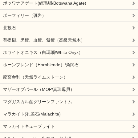
ボツワナアゲート(縞瑪瑙/Botswana Agate)
ポーフィリー（斑岩）
北投石
菩提樹、黒檀、血檀、紫檀（高級天然木）
ホワイトオニキス（白瑪瑙/White Onyx）
ホーンブレンド（Hornblende）/角閃石
龍宮舎利（天然ライムストーン）
マザーオブパール（MOP/真珠母貝）
マダガスカル産グリーンファントム
マラカイト(孔雀石/Malachite)
マラカイトキュープライト