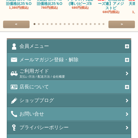
旧価格比35％O
旧価格比35％O
(薄い)ビーズ6
ーズ連】アメジ
天珠
1,380円(税込)
780円(税込)
680円(税込)
ストビ
680円(税込)
1,5
<
>
会員メニュー
メールマガジン登録・解除
ご利用ガイド
支払い方法 / 配送方法 / 会社概要
店長について
ショップブログ
お問い合せ
プライバシーポリシー