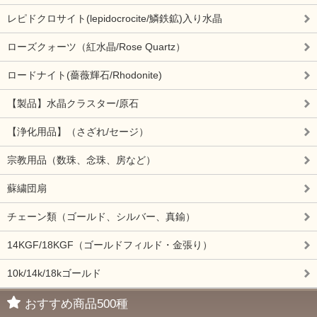
レピドクロサイト(lepidocrocite/鱗鉄鉱)入り水晶
ローズクォーツ（紅水晶/Rose Quartz）
ロードナイト(薔薇輝石/Rhodonite)
【製品】水晶クラスター/原石
【浄化用品】（さざれ/セージ）
宗教用品（数珠、念珠、房など）
蘇繍団扇
チェーン類（ゴールド、シルバー、真鍮）
14KGF/18KGF（ゴールドフィルド・金張り）
10k/14k/18kゴールド
おすすめ商品500種