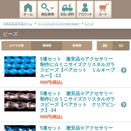
天然石直送市場ホーム
>
クリスタルガラス(crystal glass)
>
ビーズ
ビーズ
おすすめ順
価格順
新着順
5連セット 激安品☆アクセサリー
制作に☆ミニサイズクリスタルガラ
スビーズ【ペアカット ミルキーブ
ルー】-13
500円(税込)
5連セット 激安品☆アクセサリー
制作に☆ミニサイズクリスタルガラ
スビーズ【ペアカット クリアピン
ク】-14
500円(税込)
5連セット 激安品☆アクセサリー