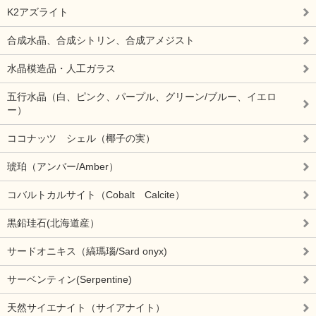
K2アズライト
合成水晶、合成シトリン、合成アメジスト
水晶模造品・人工ガラス
五行水晶（白、ピンク、パープル、グリーン/ブルー、イエロ
ー）
ココナッツ シェル（椰子の実）
琥珀（アンバー/Amber）
コバルトカルサイト（Cobalt Calcite）
黒鉛珪石(北海道産）
サードオニキス（縞瑪瑙/Sard onyx)
サーベンティン(Serpentine)
天然サイエナイト（サイアナイト）