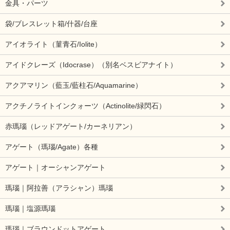
金具・パーツ
袋/ブレスレット箱/什器/台座
アイオライト（菫青石/Iolite）
アイドクレーズ（Idocrase）（別名ベスビアナイト）
アクアマリン（藍玉/藍柱石/Aquamarine）
アクチノライトインクォーツ（Actinolite/緑閃石）
赤瑪瑙（レッドアゲート/カーネリアン）
アゲート（瑪瑙/Agate）各種
アゲート｜オーシャンアゲート
瑪瑙｜阿拉善（アラシャン）瑪瑙
瑪瑙｜塩源瑪瑙
瑪瑙｜ブラウンドットアゲート