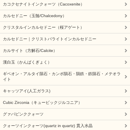
カコクセナイトインクォーツ（Cacoxenite）
カルセドニー（玉髄/Chalcedony）
クリスタルインカルセドニー（桜アゲート）
カルセドニー｜クリストバライトインカルセドニー
カルサイト（方解石/Calcite）
漢白玉（かんぱくぎょく）
ギベオン・アルタイ隕石・カンボ隕石・隕鉄・鉄隕石・メテオラ
イト
キャッツアイ(人工ガラス)
Cubic Zirconia（キュービックジルコニア）
グァバピンククォーツ
クォーツインクォーツ(quartz in quartz) 貫入水晶