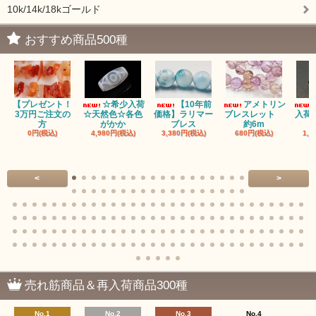
10k/14k/18kゴールド
おすすめ商品500種
【プレゼント！
☆希少入荷
【10年前
アメトリン
3万円ご注文の
☆天然色☆各色
価格】ラリマー
ブレスレット
入荷
方
がかか
ブレス
約6m
0円(税込)
4,980円(税込)
3,380円(税込)
680円(税込)
1,4
<
>
売れ筋商品＆再入荷商品300種
No.1
No.2
No.3
No.4