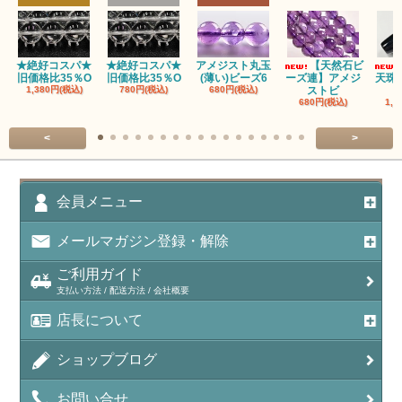
★絶好コスパ★
★絶好コスパ★
アメジスト丸玉
【天然石ビ
旧価格比35％O
旧価格比35％O
(薄い)ビーズ6
ーズ連】アメジ
天珠
1,380円(税込)
780円(税込)
680円(税込)
ストビ
680円(税込)
1,5
<
>
会員メニュー
メールマガジン登録・解除
ご利用ガイド
支払い方法 / 配送方法 / 会社概要
店長について
ショップブログ
お問い合せ