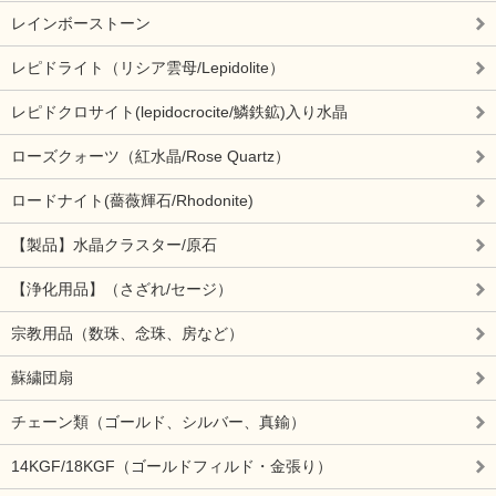
レインボーストーン
レピドライト（リシア雲母/Lepidolite）
レピドクロサイト(lepidocrocite/鱗鉄鉱)入り水晶
ローズクォーツ（紅水晶/Rose Quartz）
ロードナイト(薔薇輝石/Rhodonite)
【製品】水晶クラスター/原石
【浄化用品】（さざれ/セージ）
宗教用品（数珠、念珠、房など）
蘇繍団扇
チェーン類（ゴールド、シルバー、真鍮）
14KGF/18KGF（ゴールドフィルド・金張り）