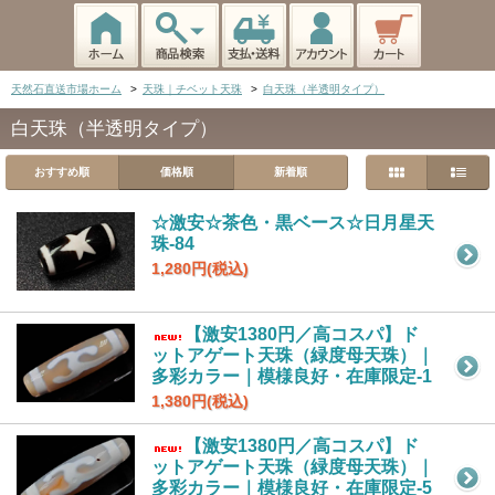
天然石直送市場ホーム
>
天珠｜チベット天珠
>
白天珠（半透明タイプ）
白天珠（半透明タイプ）
おすすめ順
価格順
新着順
☆激安☆茶色・黒ベース☆日月星天
珠-84
1,280円(税込)
【激安1380円／高コスパ】ド
ットアゲート天珠（緑度母天珠）｜
多彩カラー｜模様良好・在庫限定-1
1,380円(税込)
【激安1380円／高コスパ】ド
ットアゲート天珠（緑度母天珠）｜
多彩カラー｜模様良好・在庫限定-5