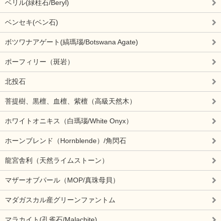
ベリル(緑柱石/Beryl)
ベンセキ(ベン石)
ボツワナアゲート(縞瑪瑙/Botswana Agate)
ポーフィリー（斑岩）
北投石
菩提樹、黒檀、血檀、紫檀（高級天然木）
ホワイトオニキス（白瑪瑙/White Onyx）
ホーンブレンド（Hornblende）/角閃石
龍宮舎利（天然ライムストーン）
マザーオブパール（MOP/真珠母貝）
マダガスカル産グリーンファントム
マラカイト(孔雀石/Malachite)