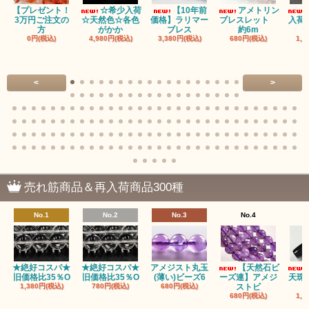
【プレゼント！
☆希少入荷
【10年前
アメトリン
3万円ご注文の
☆天然色☆各色
価格】ラリマー
ブレスレット
入荷
方
がかか
ブレス
約6m
0円(税込)
4,980円(税込)
3,380円(税込)
680円(税込)
1,4
<
>
売れ筋商品＆再入荷商品300種
No.1
No.2
No.3
No.4
★絶好コスパ★
★絶好コスパ★
アメジスト丸玉
【天然石ビ
旧価格比35％O
旧価格比35％O
(薄い)ビーズ6
ーズ連】アメジ
天珠
1,380円(税込)
780円(税込)
680円(税込)
ストビ
680円(税込)
1,5