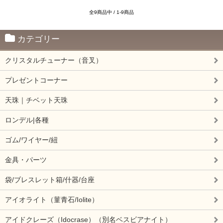
全9商品中 / 1-9商品
カテゴリー
クリスタルチューナー（音叉）
プレゼントコーナー
天珠｜チベット天珠
ロンデル|各種
ゴム/ワイヤー/紐
金具・パーツ
袋/ブレスレット箱/什器/台座
アイオライト（菫青石/Iolite）
アイドクレーズ（Idocrase）（別名ベスビアナイト）