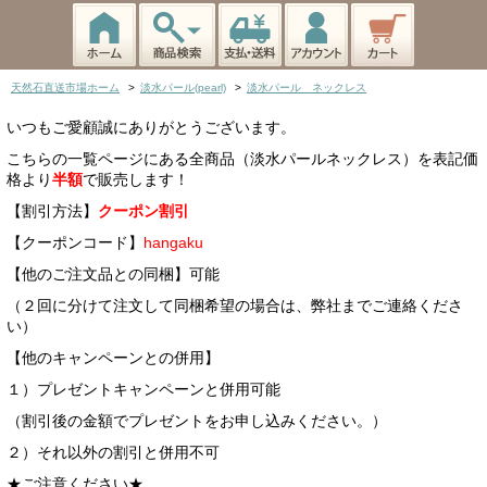
天然石直送市場ホーム
>
淡水パール(pearl)
>
淡水パール ネックレス
いつもご愛顧誠にありがとうございます。
こちらの一覧ページにある全商品（淡水パールネックレス）を表記価
格より
半額
で販売します！
【割引方法】
クーポン割引
【クーポンコード】
hangaku
【他のご注文品との同梱】可能
（２回に分けて注文して同梱希望の場合は、弊社までご連絡くださ
い）
【他のキャンペーンとの併用】
１）プレゼントキャンペーンと併用可能
（割引後の金額でプレゼントをお申し込みください。）
２）それ以外の割引と併用不可
★ご注意ください★