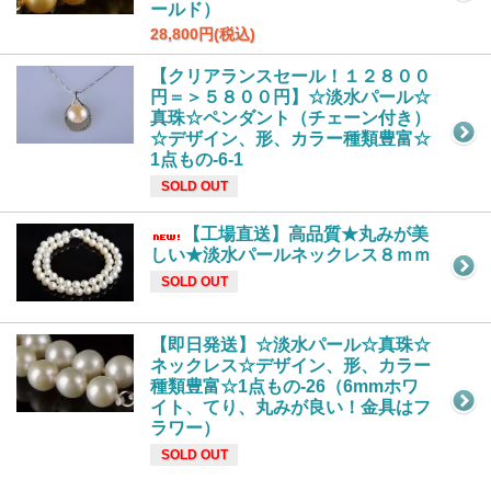
ールド）
28,800円(税込)
【クリアランスセール！１２８００
円＝＞５８００円】☆淡水パール☆
真珠☆ペンダント（チェーン付き）
☆デザイン、形、カラー種類豊富☆
1点もの-6-1
SOLD OUT
【工場直送】高品質★丸みが美
しい★淡水パールネックレス８ｍｍ
SOLD OUT
【即日発送】☆淡水パール☆真珠☆
ネックレス☆デザイン、形、カラー
種類豊富☆1点もの-26（6mmホワ
イト、てり、丸みが良い！金具はフ
ラワー）
SOLD OUT