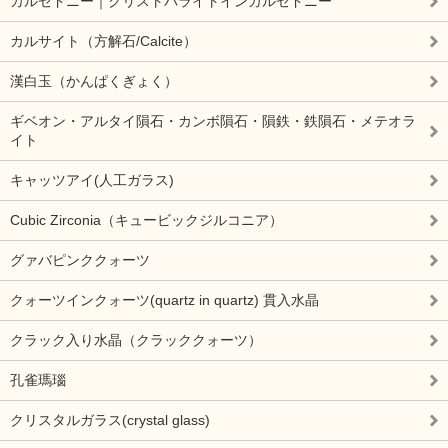
カルセドニー｜クリストバライトインカルセドニー
カルサイト（方解石/Calcite）
漢白玉（かんぱくぎょく）
ギベオン・アルタイ隕石・カンボ隕石・隕鉄・鉄隕石・メテオラ
イト
キャッツアイ(人工ガラス)
Cubic Zirconia（キュービックジルコニア）
グァバピンククォーツ
クォーツインクォーツ(quartz in quartz) 貫入水晶
クラック入り水晶（クラッククォーツ）
孔雀瑪瑙
クリスタルガラス(crystal glass)