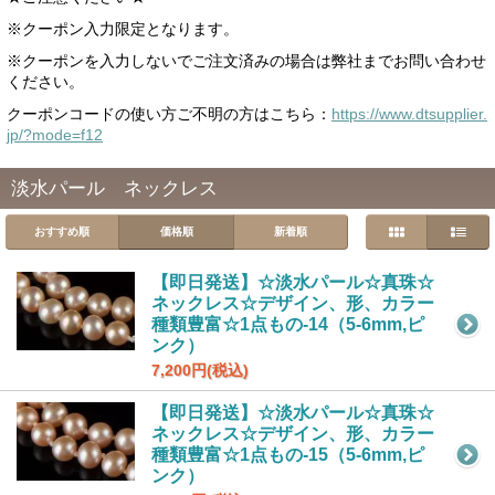
※クーポン入力限定となります。
※クーポンを入力しないでご注文済みの場合は弊社までお問い合わせ
ください。
クーポンコードの使い方ご不明の方はこちら：
https://www.dtsupplier.
jp/?mode=f12
淡水パール ネックレス
おすすめ順
価格順
新着順
【即日発送】☆淡水パール☆真珠☆
ネックレス☆デザイン、形、カラー
種類豊富☆1点もの-14（5-6mm,ピ
ンク）
7,200円(税込)
【即日発送】☆淡水パール☆真珠☆
ネックレス☆デザイン、形、カラー
種類豊富☆1点もの-15（5-6mm,ピ
ンク）