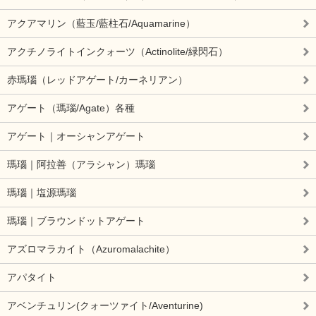
アクアマリン（藍玉/藍柱石/Aquamarine）
アクチノライトインクォーツ（Actinolite/緑閃石）
赤瑪瑙（レッドアゲート/カーネリアン）
アゲート（瑪瑙/Agate）各種
アゲート｜オーシャンアゲート
瑪瑙｜阿拉善（アラシャン）瑪瑙
瑪瑙｜塩源瑪瑙
瑪瑙｜ブラウンドットアゲート
アズロマラカイト（Azuromalachite）
アパタイト
アベンチュリン(クォーツァイト/Aventurine)