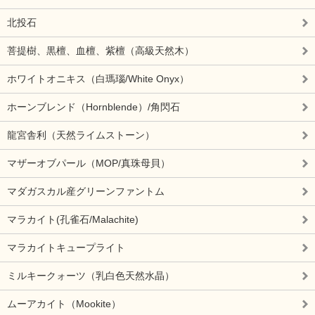
北投石
菩提樹、黒檀、血檀、紫檀（高級天然木）
ホワイトオニキス（白瑪瑙/White Onyx）
ホーンブレンド（Hornblende）/角閃石
龍宮舎利（天然ライムストーン）
マザーオブパール（MOP/真珠母貝）
マダガスカル産グリーンファントム
マラカイト(孔雀石/Malachite)
マラカイトキュープライト
ミルキークォーツ（乳白色天然水晶）
ムーアカイト（Mookite）