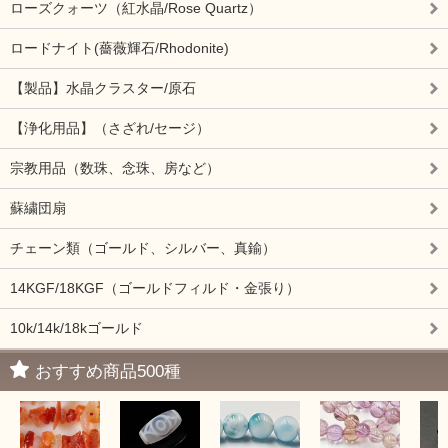
ローズクォーツ（紅水晶/Rose Quartz）
ロードナイト(薔薇輝石/Rhodonite)
【製品】水晶クラスター/原石
【浄化用品】（さざれ/セージ）
宗教用品（数珠、念珠、房など）
蘇繍団扇
チェーン類（ゴールド、シルバー、真鍮）
14KGF/18KGF（ゴールドフィルド・金張り）
10k/14k/18kゴールド
おすすめ商品500種