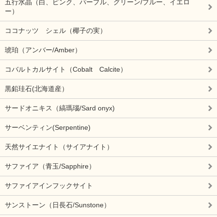
五行水晶（白、ピンク、パープル、グリーン/ブルー、イエロ
ー）
ココナッツ シェル（椰子の実）
琥珀（アンバー/Amber）
コバルトカルサイト（Cobalt Calcite）
黒鉛珪石(北海道産）
サードオニキス（縞瑪瑙/Sard onyx)
サーベンティン(Serpentine)
天然サイエナイト（サイアナイト）
サファイア（青玉/Sapphire）
サファイアインフックサイト
サンストーン（日長石/Sunstone）