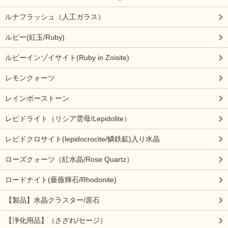
ルナフラッシュ（人工ガラス）
ルビー(紅玉/Ruby)
ルビーインゾイサイト(Ruby in Zoisite)
レモンクォーツ
レインボーストーン
レピドライト（リシア雲母/Lepidolite）
レピドクロサイト(lepidocrocite/鱗鉄鉱)入り水晶
ローズクォーツ（紅水晶/Rose Quartz）
ロードナイト(薔薇輝石/Rhodonite)
【製品】水晶クラスター/原石
【浄化用品】（さざれ/セージ）