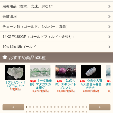
宗教用品（数珠、念珠、房など）
蘇繍団扇
チェーン類（ゴールド、シルバー、真鍮）
14KGF/18KGF（ゴールドフィルド・金張り）
10k/14k/18kゴールド
おすすめ商品500種
【一点物撮
【1点も
☆希少入荷
【プレゼント！
影】マダガスカ
の】スギライト
☆天然色☆各色
価格
6万円以上ご
ル産グ
ブレスレ
がかか
0円(税込)
6,778円(税込)
10,380円(税込)
4,980円(税込)
3,3
<
>