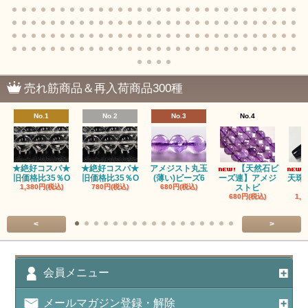
売れ筋商品＆再入荷商品300種
No.1
No.2
No.3
No.4
★絶好コスパ★
★絶好コスパ★
アメジスト丸玉
【天然石ビ
旧価格比35％O
旧価格比35％O
(薄い)ビーズ6
ーズ連】アメジ
天珠
1,380円(税込)
780円(税込)
680円(税込)
ストビ
680円(税込)
1,5
<
>
会員メニュー
メールマガジン登録・解除