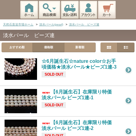
天然石直送市場ホーム
>
淡水パール(pearl)
>
淡水パール ビーズ連
淡水パール ビーズ連
おすすめ順
価格順
新着順
☆6月誕生石☆nature color☆お手
頃価格★淡水パール★ビーズ1連-3
SOLD OUT
【6月誕生石】在庫限り特価
淡水パール ビーズ1連-1
SOLD OUT
【6月誕生石】在庫限り特価
淡水パール ビーズ1連-2
SOLD OUT