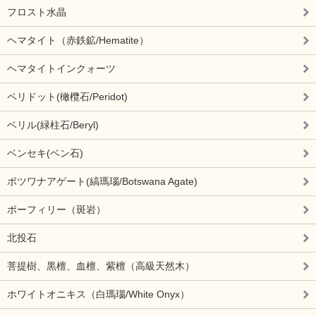
フロスト水晶
ヘマタイト（赤鉄鉱/Hematite）
ヘマタイトインクォーツ
ペリドット(橄欖石/Peridot)
ベリル(緑柱石/Beryl)
ベンセキ(ベン石)
ボツワナアゲート(縞瑪瑙/Botswana Agate)
ポーフィリー（斑岩）
北投石
菩提樹、黒檀、血檀、紫檀（高級天然木）
ホワイトオニキス（白瑪瑙/White Onyx）