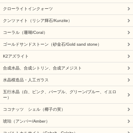
クローライトインクォーツ
クンツァイト（リシア輝石/Kunzite）
コーラル（珊瑚/Coral）
ゴールドサンドストーン（砂金石/Gold sand stone）
K2アズライト
合成水晶、合成シトリン、合成アメジスト
水晶模造品・人工ガラス
五行水晶（白、ピンク、パープル、グリーン/ブルー、イエロ
ー）
ココナッツ シェル（椰子の実）
琥珀（アンバー/Amber）
コバルトカルサイト（Cobalt Calcite）