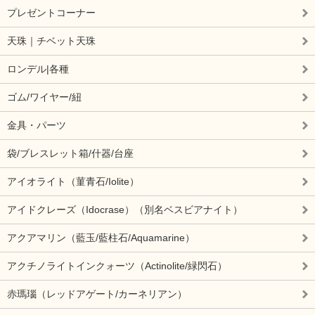
プレゼントコーナー
天珠｜チベット天珠
ロンデル|各種
ゴム/ワイヤー/紐
金具・パーツ
袋/ブレスレット箱/什器/台座
アイオライト（菫青石/Iolite）
アイドクレーズ（Idocrase）（別名ベスビアナイト）
アクアマリン（藍玉/藍柱石/Aquamarine）
アクチノライトインクォーツ（Actinolite/緑閃石）
赤瑪瑙（レッドアゲート/カーネリアン）