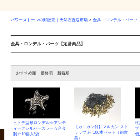
パワーストーンの卸販売｜天然石直送市場
>
金具・ロンデル・パーツ
金具・ロンデル・パーツ【定番商品】
おすすめ順
価格順
新着順
ヒトデ型形ロンデル☆アンテ
柱
【カニカン付】マルカン スト
ィークシルバーカラー☆合金
ブ
ラップ 紐 100本セット（銅古
製☆10個入/袋
個
美）