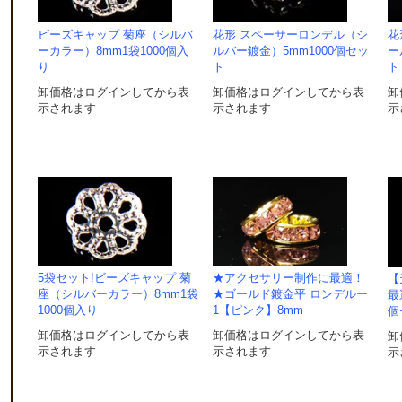
ビーズキャップ 菊座（シルバ
花形 スペーサーロンデル（シ
花
ーカラー）8mm1袋1000個入
ルバー鍍金）5mm1000個セッ
ー
り
ト
ト
卸価格はログインしてから表
卸価格はログインしてから表
卸
示されます
示されます
示
I
5袋セット!ビーズキャップ 菊
★アクセサリー制作に最適！
【
座（シルバーカラー）8mm1袋
★ゴールド鍍金平 ロンデルー
最
1000個入り
1【ピンク】8mm
個
卸価格はログインしてから表
卸価格はログインしてから表
卸
ナ
示されます
示されます
示