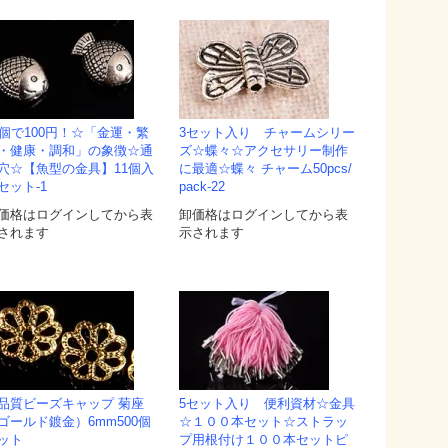
1個で100円！☆「金運・繁
3セット入り チャームシリー
・健康・調和」の象徴☆通
ズ☆蝶々☆アクセサリー制作
穴☆【魚型の金具】11個入
に最適☆蝶々 チャーム50pcs/
セット-1
pack-22
価格はログインしてから表
卸価格はログインしてから表
されます
示されます
品質ビーズキャップ 菊座
5セット入り 便利資材☆金具
ゴールド鍍金）6mm500個
☆１００本セット☆ストラッ
ット
プ用根付け１００本セットピ