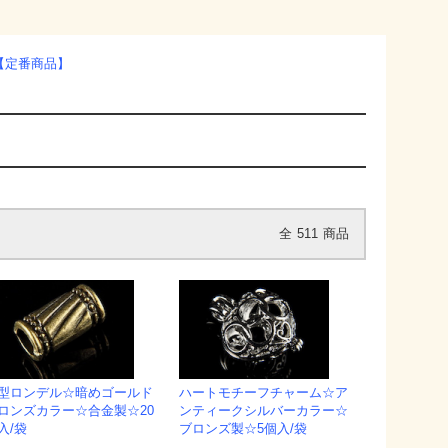
【定番商品】
全
511
商品
型ロンデル☆暗めゴールド
ハートモチーフチャーム☆ア
ロンズカラー☆合金製☆20
ンティークシルバーカラー☆
入/袋
ブロンズ製☆5個入/袋