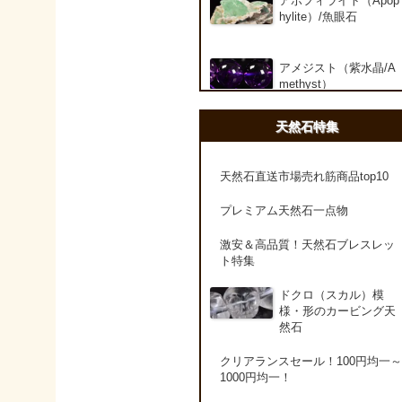
アポフィライト（Apop
hylite）/魚眼石
アメジスト（紫水晶/A
methyst）
天然石特集
アメシスティンクォー
ツ（Amethest in quart
z）
天然石直送市場売れ筋商品top10
プレミアム天然石一点物
ラベンダーアメジスト
激安＆高品質！天然石ブレスレッ
ト特集
アメトリン（紫黄水晶/
Ametrine）
ドクロ（スカル）模
様・形のカービング天
然石
アラゴナイト（霰石/Ar
agonite）
クリアランスセール！100円均一～
1000円均一！