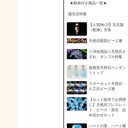
アンデシン（チベット
★動画付き商品一覧★
産日長石）
誕生石特集
アンフィボールインク
【人気No.1!】五爪龍
ォーツ(Amphibole)
（龍神）天珠
天然石彫刻ビーズ連
アンフィボールロック/
角閃岩（Amphibole ）
☆浄化用品☆天然石さ
ざれ、タンブル特集
イーグルアイ（EagleE
超激安天然石ペンダン
ye）
トトップ
スターカット天然石・
インカローズ（ロード
人工石ビーズ連
クロサイト/Rhodochro
ite）
【セット販売でお買得
に】天然石ブレスレッ
ト・ビーズ・原石 詰
インディアンアゲート(
め合わせセット
ndian Agate)
ハートの形、ハート模