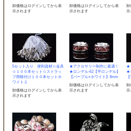
卸価格はログインしてから表
卸価格はログインしてから表
卸
示されます
示されます
示
5セット入り 便利資材☆金具
★アクセサリー制作に最適！
★
☆１００本セット☆ストラッ
★ロンデル-62【平ロンデル】
★
プ用根付け１００本セットホ
【パープル×ホワイト】8mm
【
ワイト-1
卸価格はログインしてから表
卸
卸価格はログインしてから表
示されます
示
示されます