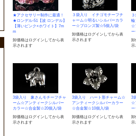
３袋入り イチゴモチーフチ
★アクセサリー制作に最適！
３
ャーム☆明るいシルバーカラ
★ロンデル-51【波 ロンデル】
輪
ー☆ブロンズ製☆5個入/袋
【薄いピンク×ホワイト】7m
☆
m
ー
卸価格はログインしてから表
示されます
卸価格はログインしてから表
卸
示されます
示
3袋入り 象さんモチーフチャ
3袋入り ハート形チャーム☆
3
ーム☆アンティークシルバー
アンティークシルバーカラー
☆
カラー☆合金製☆20個入/袋
☆合金製☆10個入/袋
ー
卸価格はログインしてから表
卸価格はログインしてから表
卸
示されます
示されます
示