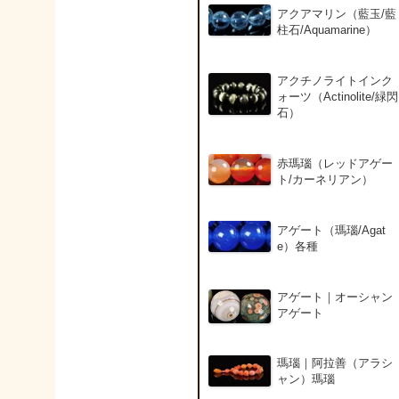
アクアマリン（藍玉/藍
柱石/Aquamarine）
アクチノライトインク
ォーツ（Actinolite/緑閃
石）
赤瑪瑙（レッドアゲー
ト/カーネリアン）
アゲート（瑪瑙/Agat
e）各種
アゲート｜オーシャン
アゲート
瑪瑙｜阿拉善（アラシ
ャン）瑪瑙