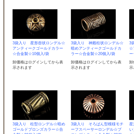
3袋入り 星形壺状ロンデル☆
3袋入り 神殿柱状ロンデル☆
3
アンティークゴールドカラー
暗めアンティークゴールドカ
☆
☆合金製☆10個入/袋
ラー☆合金製☆20個入/袋
ー
卸価格はログインしてから表
卸価格はログインしてから表
卸
示されます
示されます
示
s
I
3袋入り 柱型ロンデル☆暗め
3袋入り そろばん型模様モチ
星
ゴールドブロンズカラー☆合
ーフスペーサーロンデル☆ブ
い