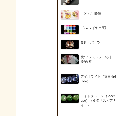
ロンデル|各種
ゴム/ワイヤー/紐
金具・パーツ
袋/ブレスレット箱/什
器/台座
アイオライト（菫青石/
olite）
アイドクレーズ（Idocr
ase）（別名ベスビア
イト）