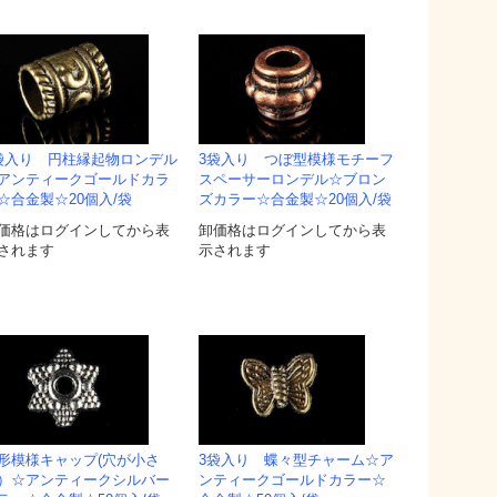
袋入り 円柱縁起物ロンデル
3袋入り つぼ型模様モチーフ
アンティークゴールドカラ
スペーサーロンデル☆ブロン
☆合金製☆20個入/袋
ズカラー☆合金製☆20個入/袋
価格はログインしてから表
卸価格はログインしてから表
されます
示されます
形模様キャップ(穴が小さ
3袋入り 蝶々型チャーム☆ア
）☆アンティークシルバー
ンティークゴールドカラー☆