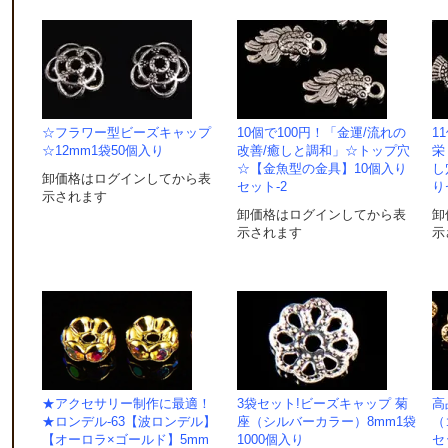
☆フラワー型ビーズキャップ
10個で100円！「金運/流れの
1
☆12mm1袋50個入り
改善/癒しと調和」☆トップ穴
栄
☆【金魚型の金具】10個入り
し
卸価格はログインしてから表
セット-2
り
示されます
卸価格はログインしてから表
卸
示されます
示
★アクセサリー制作に最適！
3袋セット!ビーズキャップ 菊
高
★ロンデル-63【波ロンデル】
座（シルバーカラー）8mm1袋
（
【オーロラ×ゴールド】5mm
1000個入り
セ