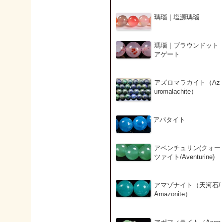
瑪瑙｜塩源瑪瑙
瑪瑙｜ブラウンドット
アゲート
アズロマラカイト（Az
uromalachite）
アパタイト
アベンチュリン(クォー
ツァイト/Aventurine)
アマゾナイト（天河石/
Amazonite）