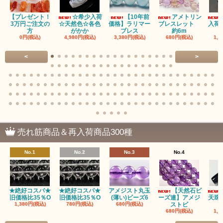
【プレゼント！
☆希少入荷
【10年前
アメトリン
3万円ご注文の
☆天然色☆各色
価格】ラリマー
ブレスレット
入荷
方
がかか
ブレス
約6m
0円(税込)
4,980円(税込)
3,380円(税込)
680円(税込)
1,4
<
>
売れ筋商品＆再入荷商品300種
No.1
No.2
No.3
No.4
★絶好コスパ★
★絶好コスパ★
アメジスト丸玉
【天然石ビ
旧価格比35％O
旧価格比35％O
(薄い)ビーズ6
ーズ連】アメジ
天珠
1,380円(税込)
780円(税込)
680円(税込)
ストビ
680円(税込)
1,5