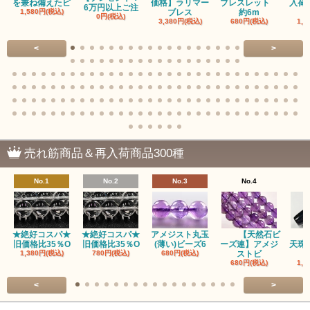
を兼ね備えたピ
価格】ラリマー
ブレスレット
入荷
6万円以上ご注
1,580円(税込)
ブレス
約6m
0円(税込)
3,380円(税込)
680円(税込)
1,1
<
>
売れ筋商品＆再入荷商品300種
No.1
No.2
No.3
No.4
★絶好コスパ★
★絶好コスパ★
アメジスト丸玉
【天然石ビ
旧価格比35％O
旧価格比35％O
(薄い)ビーズ6
ーズ連】アメジ
天珠
1,380円(税込)
780円(税込)
680円(税込)
ストビ
680円(税込)
1,5
<
>