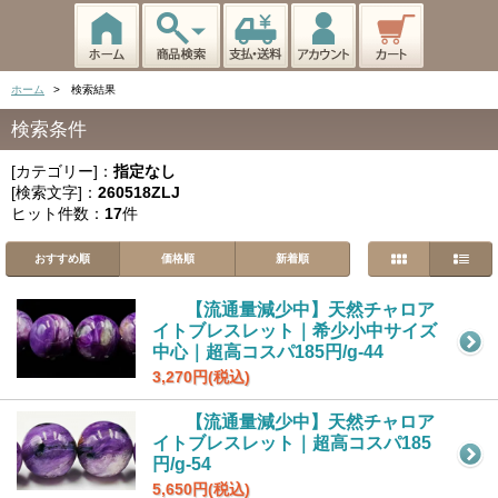
ホーム
> 検索結果
検索条件
[カテゴリー]：
指定なし
[検索文字]：
260518ZLJ
ヒット件数：
17
件
おすすめ順
価格順
新着順
【流通量減少中】天然チャロア
イトブレスレット｜希少小中サイズ
中心｜超高コスパ185円/g-44
3,270円(税込)
【流通量減少中】天然チャロア
イトブレスレット｜超高コスパ185
円/g-54
5,650円(税込)