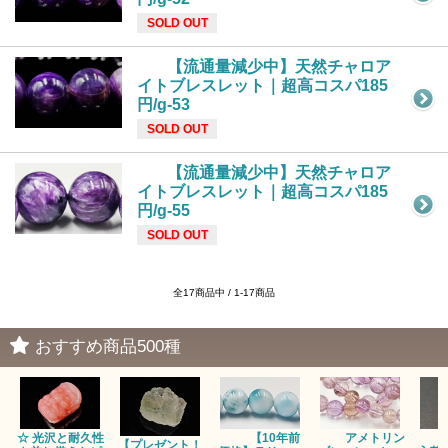
SOLD OUT
【流通量減少中】天然チャロア
イトブレスレット｜超高コスパ185
円/g-53
SOLD OUT
【流通量減少中】天然チャロア
イトブレスレット｜超高コスパ185
円/g-55
SOLD OUT
全17商品中 / 1-17商品
おすすめ商品500種
☆ 光沢と耐久性
【10年前
アメトリン
【プレゼント！