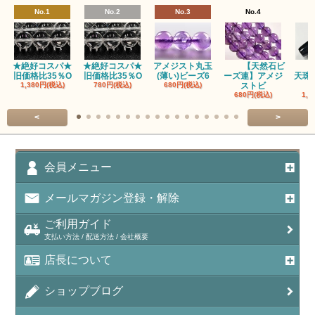
No.1
No.2
No.3
No.4
★絶好コスパ★
★絶好コスパ★
アメジスト丸玉
【天然石ビ
旧価格比35％O
旧価格比35％O
(薄い)ビーズ6
ーズ連】アメジ
天珠
1,380円(税込)
780円(税込)
680円(税込)
ストビ
680円(税込)
1,5
<
>
会員メニュー
メールマガジン登録・解除
ご利用ガイド
支払い方法 / 配送方法 / 会社概要
店長について
ショップブログ