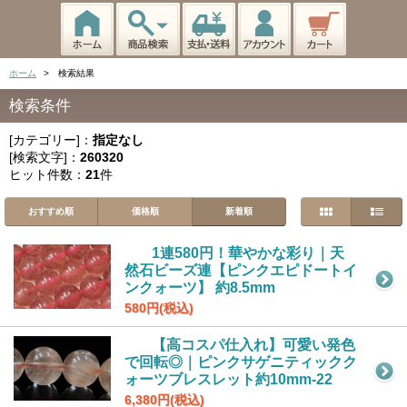
ホーム
> 検索結果
検索条件
[カテゴリー]：
指定なし
[検索文字]：
260320
ヒット件数：
21
件
おすすめ順
価格順
新着順
1連580円！華やかな彩り｜天
然石ビーズ連【ピンクエピドートイ
ンクォーツ】 約8.5mm
580円(税込)
【高コスパ仕入れ】可愛い発色
で回転◎｜ピンクサゲニティックク
ォーツブレスレット約10mm-22
6,380円(税込)