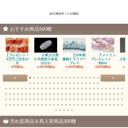
全21商品中 / 1-21商品
おすすめ商品500種
【プレゼント！
☆希少入荷
【10年前
アメトリン
3万円ご注文の
☆天然色☆各色
価格】ラリマー
ブレスレット
入荷
方
がかか
ブレス
約6m
0円(税込)
4,980円(税込)
3,380円(税込)
680円(税込)
1,4
<
>
売れ筋商品＆再入荷商品300種