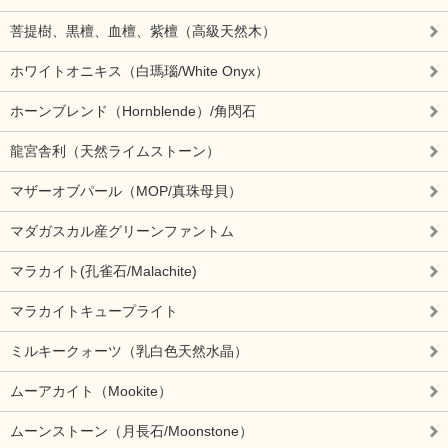
菩提樹、黒檀、血檀、紫檀（高級天然木）
ホワイトオニキス（白瑪瑙/White Onyx）
ホーンブレンド（Hornblende）/角閃石
龍宮舎利（天然ライムストーン）
マザーオブパール（MOP/真珠母貝）
マダガスカル産グリーンファントム
マラカイト(孔雀石/Malachite)
マラカイトキュープライト
ミルキークォーツ（乳白色天然水晶）
ムーアカイト（Mookite）
ムーンストーン（月長石/Moonstone）