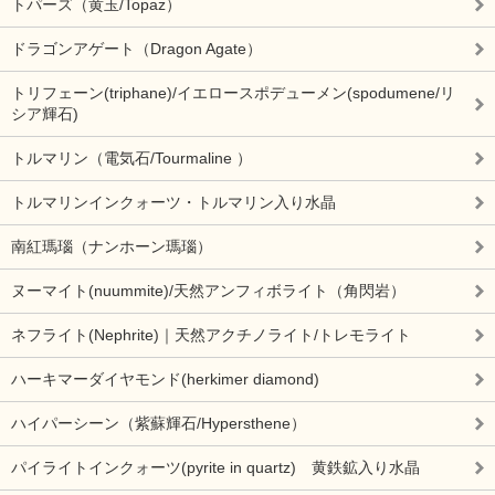
トパーズ（黄玉/Topaz）
ドラゴンアゲート（Dragon Agate）
トリフェーン(triphane)/イエロースポデューメン(spodumene/リ
シア輝石)
トルマリン（電気石/Tourmaline ）
トルマリンインクォーツ・トルマリン入り水晶
南紅瑪瑙（ナンホーン瑪瑙）
ヌーマイト(nuummite)/天然アンフィボライト（角閃岩）
ネフライト(Nephrite)｜天然アクチノライト/トレモライト
ハーキマーダイヤモンド(herkimer diamond)
ハイパーシーン（紫蘇輝石/Hypersthene）
パイライトインクォーツ(pyrite in quartz) 黄鉄鉱入り水晶