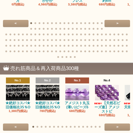
方
がかか
ブレス
約6m
0円(税込)
4,980円(税込)
3,380円(税込)
680円(税込)
1,4
<
>
売れ筋商品＆再入荷商品300種
No.1
No.2
No.3
No.4
★絶好コスパ★
★絶好コスパ★
アメジスト丸玉
【天然石ビ
旧価格比35％O
旧価格比35％O
(薄い)ビーズ6
ーズ連】アメジ
天珠
1,380円(税込)
780円(税込)
680円(税込)
ストビ
680円(税込)
1,5
<
>