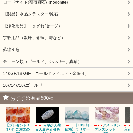
ロードナイト(薔薇輝石/Rhodonite)
【製品】水晶クラスター/原石
【浄化用品】（さざれ/セージ）
宗教用品（数珠、念珠、房など）
蘇繍団扇
チェーン類（ゴールド、シルバー、真鍮）
14KGF/18KGF（ゴールドフィルド・金張り）
10k/14k/18kゴールド
おすすめ商品500種
【プレゼント！
☆希少入荷
【10年前
アメトリン
3万円ご注文の
☆天然色☆各色
価格】ラリマー
ブレスレット
入荷