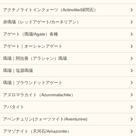
アクチノライトインクォーツ（Actinolite/緑閃石）
赤瑪瑙（レッドアゲート/カーネリアン）
アゲート（瑪瑙/Agate）各種
アゲート｜オーシャンアゲート
瑪瑙｜阿拉善（アラシャン）瑪瑙
瑪瑙｜塩源瑪瑙
瑪瑙｜ブラウンドットアゲート
アズロマラカイト（Azuromalachite）
アパタイト
アベンチュリン(クォーツァイト/Aventurine)
アマゾナイト（天河石/Amazonite）