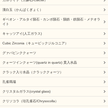
漢白玉（かんぱくぎょく）
ギベオン・アルタイ隕石・カンボ隕石・隕鉄・鉄隕石・メテオラ
イト
キャッツアイ(人工ガラス)
Cubic Zirconia（キュービックジルコニア）
グァバピンククォーツ
クォーツインクォーツ(quartz in quartz) 貫入水晶
クラック入り水晶（クラッククォーツ）
孔雀瑪瑙
クリスタルガラス(crystal glass)
クリソコラ（珪孔雀石/Chrysocolla）