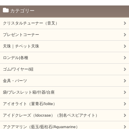
カテゴリー
クリスタルチューナー（音叉）
プレゼントコーナー
天珠｜チベット天珠
ロンデル|各種
ゴム/ワイヤー/紐
金具・パーツ
袋/ブレスレット箱/什器/台座
アイオライト（菫青石/Iolite）
アイドクレーズ（Idocrase）（別名ベスビアナイト）
アクアマリン（藍玉/藍柱石/Aquamarine）