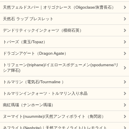
天然フェルドスパー｜オリゴクレース（Oligoclase/灰曹長石）
天然石 ラップ ブレスレット
デンドリティックインクォーツ（模樹石英）
トパーズ（黄玉/Topaz）
ドラゴンアゲート（Dragon Agate）
トリフェーン(triphane)/イエロースポデューメン(spodumene/リ
シア輝石)
トルマリン（電気石/Tourmaline ）
トルマリンインクォーツ・トルマリン入り水晶
南紅瑪瑙（ナンホーン瑪瑙）
ヌーマイト(nuummite)/天然アンフィボライト（角閃岩）
ネフライト(Nephrite)｜天然アクチノライト/トレモライト