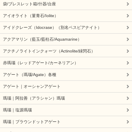
袋/ブレスレット箱/什器/台座
アイオライト（菫青石/Iolite）
アイドクレーズ（Idocrase）（別名ベスビアナイト）
アクアマリン（藍玉/藍柱石/Aquamarine）
アクチノライトインクォーツ（Actinolite/緑閃石）
赤瑪瑙（レッドアゲート/カーネリアン）
アゲート（瑪瑙/Agate）各種
アゲート｜オーシャンアゲート
瑪瑙｜阿拉善（アラシャン）瑪瑙
瑪瑙｜塩源瑪瑙
瑪瑙｜ブラウンドットアゲート