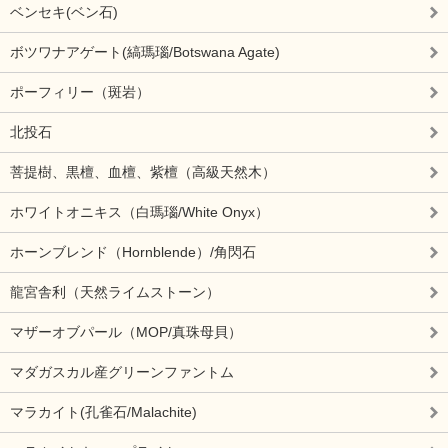
ベンセキ(ベン石)
ボツワナアゲート(縞瑪瑙/Botswana Agate)
ポーフィリー（斑岩）
北投石
菩提樹、黒檀、血檀、紫檀（高級天然木）
ホワイトオニキス（白瑪瑙/White Onyx）
ホーンブレンド（Hornblende）/角閃石
龍宮舎利（天然ライムストーン）
マザーオブパール（MOP/真珠母貝）
マダガスカル産グリーンファントム
マラカイト(孔雀石/Malachite)