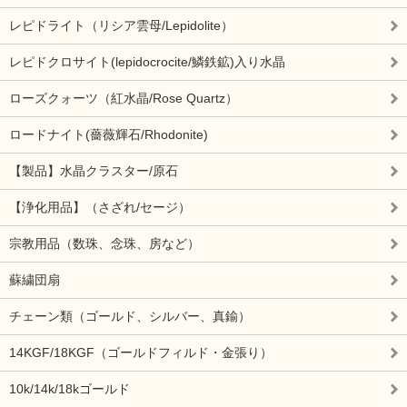
レピドライト（リシア雲母/Lepidolite）
レピドクロサイト(lepidocrocite/鱗鉄鉱)入り水晶
ローズクォーツ（紅水晶/Rose Quartz）
ロードナイト(薔薇輝石/Rhodonite)
【製品】水晶クラスター/原石
【浄化用品】（さざれ/セージ）
宗教用品（数珠、念珠、房など）
蘇繍団扇
チェーン類（ゴールド、シルバー、真鍮）
14KGF/18KGF（ゴールドフィルド・金張り）
10k/14k/18kゴールド