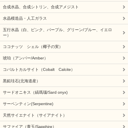
合成水晶、合成シトリン、合成アメジスト
水晶模造品・人工ガラス
五行水晶（白、ピンク、パープル、グリーン/ブルー、イエロ
ー）
ココナッツ シェル（椰子の実）
琥珀（アンバー/Amber）
コバルトカルサイト（Cobalt Calcite）
黒鉛珪石(北海道産）
サードオニキス（縞瑪瑙/Sard onyx)
サーベンティン(Serpentine)
天然サイエナイト（サイアナイト）
サファイア（青玉/Sapphire）