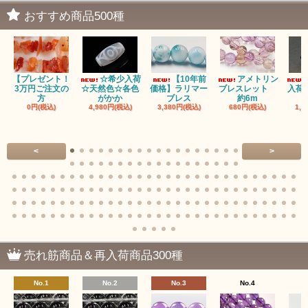
おすすめ商品500種
【プレゼント！
☆希少入荷
【10年前
アメトリン
3万円ご注文の
☆天然色☆各色
価格】ラリマー
ブレスレット
入荷
方
がかか
ブレス
約6m
0円(税込)
4,980円(税込)
3,380円(税込)
680円(税込)
1,4
<
>
売れ筋商品＆再入荷商品300種
No.1
No.2
No.3
No.4