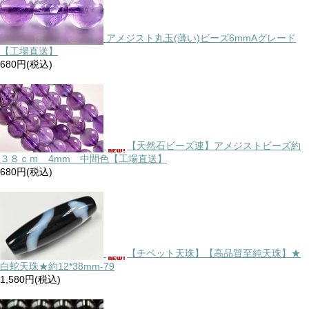
アメジスト丸玉(薄い)ビーズ6mmAグレード
【工場直送】
680円(税込)
【天然石ビーズ連】アメジストビーズ約
３８ｃｍ 4mm 中間色【工場直送】
680円(税込)
【チベット天珠】【高品質至純天珠】★
白蛇天珠★約12*38mm-79
1,580円(税込)