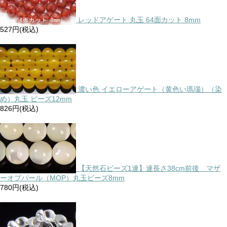
レッドアゲート 丸玉 64面カット 8mm
527円(税込)
濃い色 イエローアゲート（黄色い瑪瑙）（染
め）丸玉 ビーズ12mm
826円(税込)
【天然石ビーズ1連】連長さ38cm前後 マザ
ーオブパール（MOP）丸玉ビーズ8mm
780円(税込)