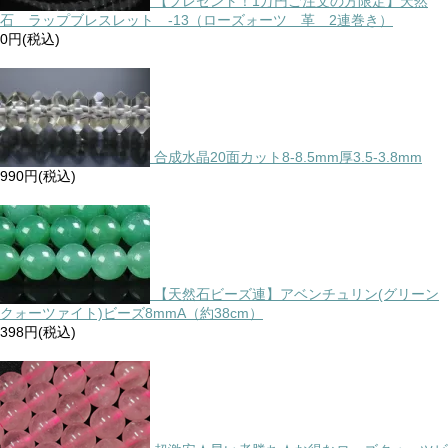
【プレゼント！1万円ご注文の方限定】天然
石 ラップブレスレット -13（ローズォーツ 革 2連巻き）
0円(税込)
合成水晶20面カット8-8.5mm厚3.5-3.8mm
990円(税込)
【天然石ビーズ連】アベンチュリン(グリーン
クォーツァイト)ビーズ8mmA（約38cm）
398円(税込)