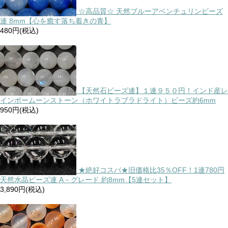
☆高品質☆ 天然ブルーアベンチュリンビーズ
連 8mm【心を癒す落ち着きの青】
480円(税込)
【天然石ビーズ連】１連９５０円！インド産レ
インボームーンストーン（ホワイトラブラドライト）ビーズ約6mm
950円(税込)
★絶好コスパ★旧価格比35％OFF！1連780円
天然水晶ビーズ連 A－グレード 約8mm【5連セット】
3,890円(税込)