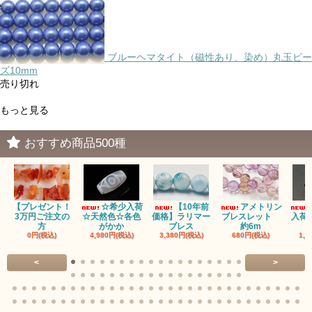
ブルーヘマタイト（磁性あり、染め）丸玉ビー
ズ10mm
売り切れ
もっと見る
おすすめ商品500種
【プレゼント！
☆希少入荷
【10年前
アメトリン
3万円ご注文の
☆天然色☆各色
価格】ラリマー
ブレスレット
入荷
方
がかか
ブレス
約6m
0円(税込)
4,980円(税込)
3,380円(税込)
680円(税込)
1,4
<
>