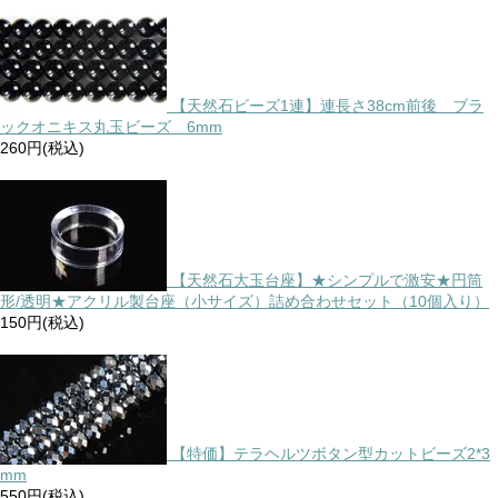
【天然石ビーズ1連】連長さ38cm前後 ブラ
ックオニキス丸玉ビーズ 6mm
260円(税込)
【天然石大玉台座】★シンプルで激安★円筒
形/透明★アクリル製台座（小サイズ）詰め合わせセット（10個入り）
150円(税込)
【特価】テラヘルツボタン型カットビーズ2*3
mm
550円(税込)