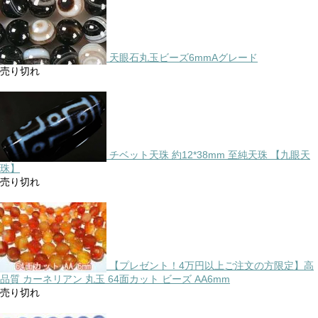
天眼石丸玉ビーズ6mmAグレード
売り切れ
チベット天珠 約12*38mm 至純天珠 【九眼天
珠】
売り切れ
【プレゼント！4万円以上ご注文の方限定】高
品質 カーネリアン 丸玉 64面カット ビーズ AA6mm
売り切れ