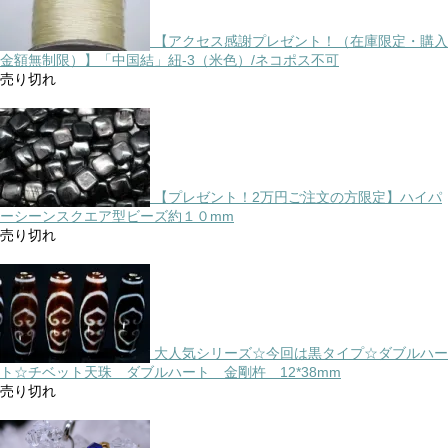
【アクセス感謝プレゼント！（在庫限定・購入
金額無制限）】「中国結」紐-3（米色）/ネコポス不可
売り切れ
【プレゼント！2万円ご注文の方限定】ハイパ
ーシーンスクエア型ビーズ約１０mm
売り切れ
大人気シリーズ☆今回は黒タイプ☆ダブルハー
ト☆チベット天珠 ダブルハート 金剛杵 12*38mm
売り切れ