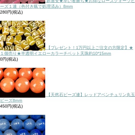
超激安★早い者勝ち★お得なローズクォーツビ
ーズ１連（色付き蝋で処理済み）8mm
280円(税込)
【プレゼント！1万円以上ご注文の方限定】★
１個売り★半透明イエローカラーチベット天珠約10*15mm
0円(税込)
【天然石ビーズ連】レッドアベンチュリン丸玉
ビーズ8mm
450円(税込)