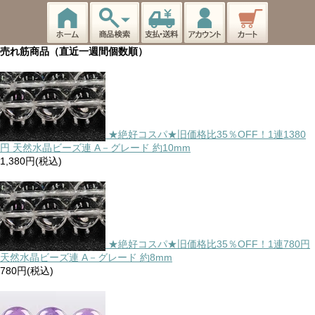
売れ筋商品（直近一週間個数順）
★絶好コスパ★旧価格比35％OFF！1連1380
円 天然水晶ビーズ連 A－グレード 約10mm
1,380円(税込)
★絶好コスパ★旧価格比35％OFF！1連780円
天然水晶ビーズ連 A－グレード 約8mm
780円(税込)