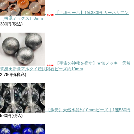
【工場セール】1連380円 カーネリアン
（桜風ミックス）8mm
380円(税込)
【宇宙の神秘を宿す】★無メッキ・天然
質感★新疆アルタイ産鉄隕石ビーズ約10mm
2,780円(税込)
【激安】天然水晶約10mmビーズ｜1連580円
580円(税込)