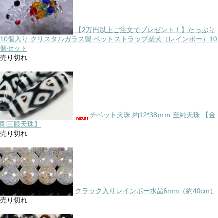
【2万円以上ご注文でプレゼント！】たっぷり
10個入り クリスタルガラス製 ペットストラップ柴犬（レインボー）10
個セット
売り切れ
チベット天珠 約12*38ｍｍ 至純天珠 【金
剛三眼天珠】
売り切れ
クラック入りレインボー水晶6mm（約40cm）
売り切れ