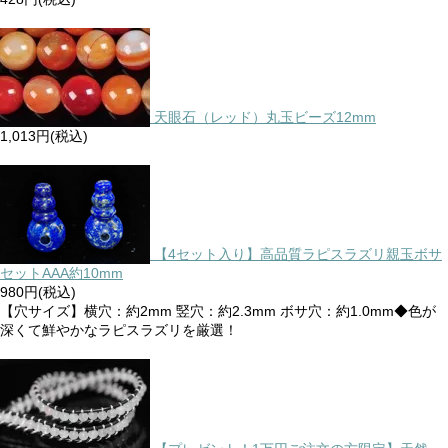
天眼石（レッド）丸玉ビーズ12mm
1,013円(税込)
【4セット入り】高品質ラピスラズリ親玉ボサ
セットAAA約10mm
980円(税込)
【穴サイズ】横穴：約2mm 竪穴：約2.3mm ボサ穴：約1.0mm◆色が
深くて鮮やかなラピスラズリを厳選！