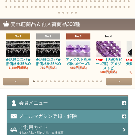
売れ筋商品＆再入荷商品300種
No.1
No.2
No.3
No.4
★絶好コスパ★
★絶好コスパ★
アメジスト丸玉
【天然石ビ
旧価格比35％O
旧価格比35％O
(薄い)ビーズ6
ーズ連】アメジ
天珠
1,380円(税込)
780円(税込)
680円(税込)
ストビ
680円(税込)
1,5
<
>
会員メニュー
メールマガジン登録・解除
ご利用ガイド
支払い方法 / 配送方法 / 会社概要