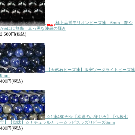
極上品質モリオンビーズ連 6mm｜艶や
か&ほぼ無傷 真っ黒な漆黒の輝き
2,580円(税込)
【天然石ビーズ連】激安ソーダライトビーズ連
8mm
400円(税込)
☆1連480円☆【幸運のお守り石】【仏教七
宝】【瑠璃】☆ナチュラルカラー☆ラピスラズリビーズ6mm
480円(税込)