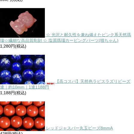
☆ 光沢と耐久性を兼ね備えたピンク系天然瑪
瑙☆繊細な高品質彫刻 ☆ 塩源瑪瑙カービングパーツ(猫ちゃん)
1,280円(税込)
【高コスパ】天然色ラピスラズリビーズ
連｜約10mm｜1連1188円
1,188円(税込)
レッドジャスパー丸玉ビーズ8mmA
428円(税込)