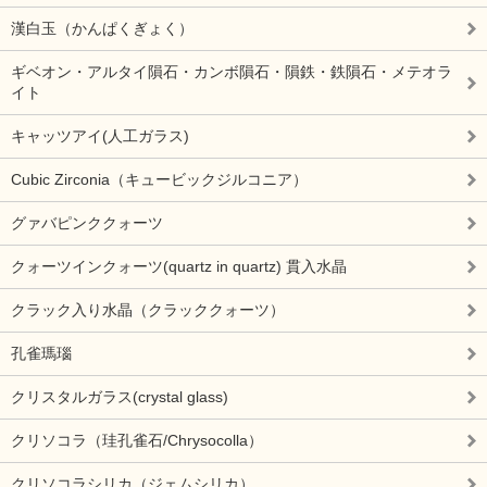
漢白玉（かんぱくぎょく）
ギベオン・アルタイ隕石・カンボ隕石・隕鉄・鉄隕石・メテオラ
イト
キャッツアイ(人工ガラス)
Cubic Zirconia（キュービックジルコニア）
グァバピンククォーツ
クォーツインクォーツ(quartz in quartz) 貫入水晶
クラック入り水晶（クラッククォーツ）
孔雀瑪瑙
クリスタルガラス(crystal glass)
クリソコラ（珪孔雀石/Chrysocolla）
クリソコラシリカ（ジェムシリカ）