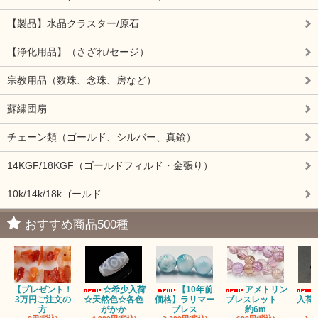
【製品】水晶クラスター/原石
【浄化用品】（さざれ/セージ）
宗教用品（数珠、念珠、房など）
蘇繍団扇
チェーン類（ゴールド、シルバー、真鍮）
14KGF/18KGF（ゴールドフィルド・金張り）
10k/14k/18kゴールド
おすすめ商品500種
【プレゼント！
☆希少入荷
【10年前
アメトリン
3万円ご注文の
☆天然色☆各色
価格】ラリマー
ブレスレット
入荷
方
がかか
ブレス
約6m