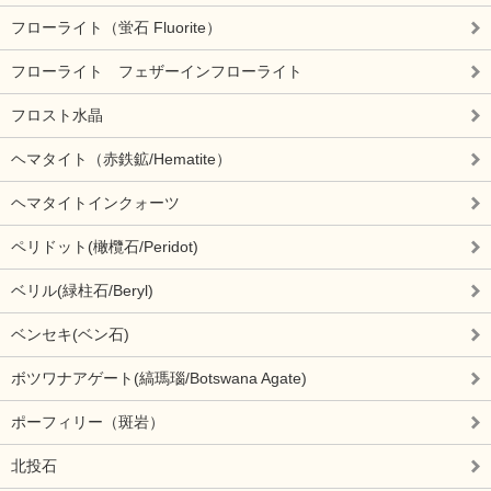
フローライト（蛍石 Fluorite）
フローライト フェザーインフローライト
フロスト水晶
ヘマタイト（赤鉄鉱/Hematite）
ヘマタイトインクォーツ
ペリドット(橄欖石/Peridot)
ベリル(緑柱石/Beryl)
ベンセキ(ベン石)
ボツワナアゲート(縞瑪瑙/Botswana Agate)
ポーフィリー（斑岩）
北投石