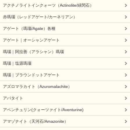
アクチノライトインクォーツ（Actinolite/緑閃石）
赤瑪瑙（レッドアゲート/カーネリアン）
アゲート（瑪瑙/Agate）各種
アゲート｜オーシャンアゲート
瑪瑙｜阿拉善（アラシャン）瑪瑙
瑪瑙｜塩源瑪瑙
瑪瑙｜ブラウンドットアゲート
アズロマラカイト（Azuromalachite）
アパタイト
アベンチュリン(クォーツァイト/Aventurine)
アマゾナイト（天河石/Amazonite）