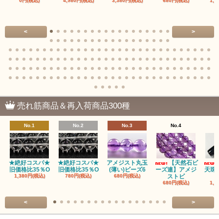
0円(税込)
4,980円(税込)
3,380円(税込)
680円(税込)
1,4
<
>
売れ筋商品＆再入荷商品300種
No.1
No.2
No.3
No.4
★絶好コスパ★
★絶好コスパ★
アメジスト丸玉
【天然石ビ
旧価格比35％O
旧価格比35％O
(薄い)ビーズ6
ーズ連】アメジ
天珠
1,380円(税込)
780円(税込)
680円(税込)
ストビ
680円(税込)
1,5
<
>