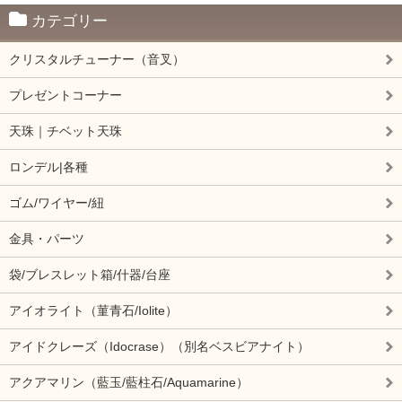
カテゴリー
クリスタルチューナー（音叉）
プレゼントコーナー
天珠｜チベット天珠
ロンデル|各種
ゴム/ワイヤー/紐
金具・パーツ
袋/ブレスレット箱/什器/台座
アイオライト（菫青石/Iolite）
アイドクレーズ（Idocrase）（別名ベスビアナイト）
アクアマリン（藍玉/藍柱石/Aquamarine）