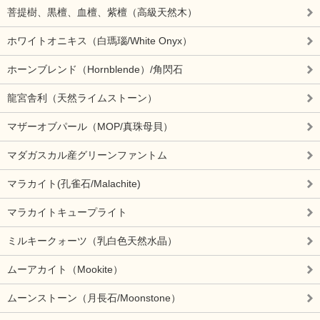
菩提樹、黒檀、血檀、紫檀（高級天然木）
ホワイトオニキス（白瑪瑙/White Onyx）
ホーンブレンド（Hornblende）/角閃石
龍宮舎利（天然ライムストーン）
マザーオブパール（MOP/真珠母貝）
マダガスカル産グリーンファントム
マラカイト(孔雀石/Malachite)
マラカイトキュープライト
ミルキークォーツ（乳白色天然水晶）
ムーアカイト（Mookite）
ムーンストーン（月長石/Moonstone）