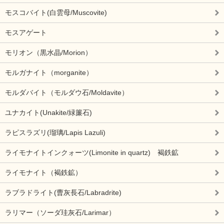
モスコバイト(白雲母/Muscovite)
モスアゲート
モリオン（黒水晶/Morion）
モルガナイト（morganite）
モルダバイト（モルダウ石/Moldavite）
ユナカイト(Unakite/緑簾石)
ラピスラズリ(瑠璃/Lapis Lazuli)
ライモナイトインクォーツ(Limonite in quartz) 褐鉄鉱
ライモナイト（褐鉄鉱）
ラブラドライト(曹灰長石/Labradrite)
ラリマー（ソーダ珪灰石/Larimar）