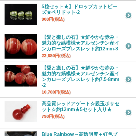
5粒セット★】ドロップカットビー
ズ★ペリドット-2
900円(税込)
【愛と癒しの石】★鮮やかな赤み・
魅力的な縞模様★アルゼンチン産イ
ンカローズブレスレット約12mm-8
22,680円(税込)
【愛と癒しの石】★鮮やかな赤み・
魅力的な縞模様★アルゼンチン産イ
ンカローズブレスレット約7.5-8mm
-2
10,780円(税込)
高品質レッドアゲート☆親玉ボサセ
ット☆約12mm★5セット入り★
790円(税込)
Blue Rainbow～高透明度＋虹色ブ