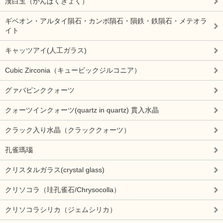
漢白玉（かんぱくぎょく）
ギベオン・アルタイ隕石・カンボ隕石・隕鉄・鉄隕石・メテオラ
イト
キャッツアイ(人工ガラス)
Cubic Zirconia（キュービックジルコニア）
グァバピンククォーツ
クォーツインクォーツ(quartz in quartz) 貫入水晶
クラック入り水晶（クラッククォーツ）
孔雀瑪瑙
クリスタルガラス(crystal glass)
クリソコラ（珪孔雀石/Chrysocolla）
クリソコラシリカ（ジェムシリカ）