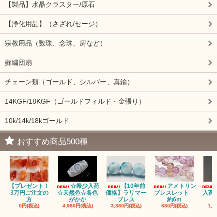
【製品】水晶クラスター/原石
【浄化用品】（さざれ/セージ）
宗教用品（数珠、念珠、房など）
蘇繍団扇
チェーン類（ゴールド、シルバー、真鍮）
14KGF/18KGF（ゴールドフィルド・金張り）
10k/14k/18kゴールド
おすすめ商品500種
【プレゼント！
☆希少入荷
【10年前
アメトリン
3万円ご注文の
☆天然色☆各色
価格】ラリマー
ブレスレット
入荷
方
がかか
ブレス
約6m
0円(税込)
4,980円(税込)
3,380円(税込)
680円(税込)
1,4