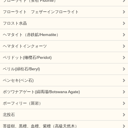
フローライト（蛍石 Fluorite）
フローライト フェザーインフローライト
フロスト水晶
ヘマタイト（赤鉄鉱/Hematite）
ヘマタイトインクォーツ
ペリドット(橄欖石/Peridot)
ベリル(緑柱石/Beryl)
ベンセキ(ベン石)
ボツワナアゲート(縞瑪瑙/Botswana Agate)
ポーフィリー（斑岩）
北投石
菩提樹、黒檀、血檀、紫檀（高級天然木）