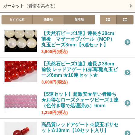
ガーネット（愛情を高める）
おすすめ順
価格順
新着順
【天然石ビーズ1連】連長さ38cm
前後 マザーオブパール（MOP）
丸玉ビーズ8mm【5連セット】
3,900円(税込)
【天然石ビーズ1連】連長さ38cm
前後 レッドアゲート(赤瑪瑙)丸玉ビ
ーズ6mm ★10連セット★
3,600円(税込)
【5連セット】超激安★早い者勝ち
★お得なローズクォーツビーズ１連
（色付き蝋で処理済み）6mm
1,250円(税込)
高品質レッドアゲート☆親玉ボサセ
ット☆10mm【10セット入り】