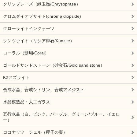
クリソプレーズ（緑玉髄/Chrysoprase）
クロムダイオプサイド(chrome diopside)
クローライトインクォーツ
クンツァイト（リシア輝石/Kunzite）
コーラル（珊瑚/Coral）
ゴールドサンドストーン（砂金石/Gold sand stone）
K2アズライト
合成水晶、合成シトリン、合成アメジスト
水晶模造品・人工ガラス
五行水晶（白、ピンク、パープル、グリーン/ブルー、イエロ
ー）
ココナッツ シェル（椰子の実）