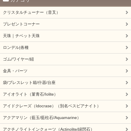
クリスタルチューナー（音叉）
プレゼントコーナー
天珠｜チベット天珠
ロンデル|各種
ゴム/ワイヤー/紐
金具・パーツ
袋/ブレスレット箱/什器/台座
アイオライト（菫青石/Iolite）
アイドクレーズ（Idocrase）（別名ベスビアナイト）
アクアマリン（藍玉/藍柱石/Aquamarine）
アクチノライトインクォーツ（Actinolite/緑閃石）