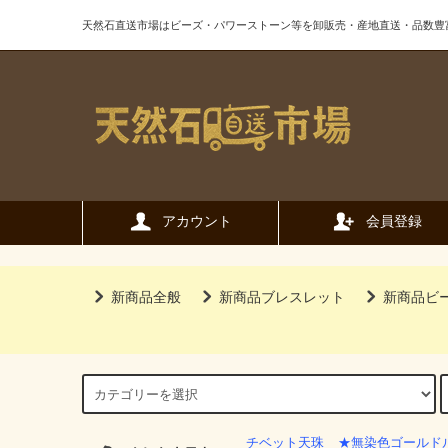
天然石直送市場はビーズ・パワーストーン等を卸販売・産地直送・品数豊
アカウント
会員登録
新商品全般
新商品ブレスレット
新商品ビ
チベット天珠
★無染色ゴールド