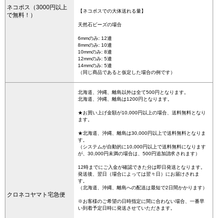
ネコポス（3000円以上
【ネコポスでの大体送れる量】
で無料！）
天然石ビーズの場合
6mmのみ: 12連
8mmのみ: 10連
10mmのみ: 8連
12mmのみ: 5連
14mmのみ: 5連
（同じ商品であると仮定した場合の例です）
北海道、沖縄、離島以外は全て500円となります。
北海道、沖縄、離島は1200円となります。
★お買い上げ金額が10,000円以上の場合、送料無料となり
ます。
★北海道、沖縄、離島は30,000円以上で送料無料となりま
す。
（システムが自動的に10,000円以上で送料無料になります
が、30,000円未満の場合は、500円追加請求されます）
12時までにご入金が確認できた分は即日発送となります。
発送後、翌日（場合によっては翌々日）にお届けされま
す。
（北海道、沖縄、離島への配送は最短で2日間かかります）
クロネコヤマト宅急便
※お客様のご希望の日時指定に間に合わない場合、一番早
い到着予定日時に発送させていただきます。