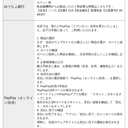
カイシ）宛
ゆうちょ銀行
他金融機関からお振込いただく時必要な情報はこちらです：
【店名】〇一八【店番】018【預金種目】普通預金【口座番号】60
88407
当店では、新たにPayPay（イプシロン）決済を導入いたしまし
た。以下の手順に従って、ご利用いただけます。
1. 商品の選択
まず、当店のウェブサイトから購入したい商品を選び、カートに追
加します。
2. カートの確認
カートに追加した商品を確認し、注文内容が正しいことを確認しま
す。
3. お客様情報の入力
購入手続きに進み、お客様の情報（氏名、住所、連絡先など）を入
力します。
4. 決済方法の選択
支払い方法の選択画面で「PayPay（オンライン決済）」を選択し
ます。
5. PayPay決済の手続き
PayPayのQRコードが表示されます。
スマートフォンのPayPayアプリを開き、「スキャン」ボタンをタ
PayPay（オンライ
ップします。
ン決済）
表示されたQRコードをスキャンし、支払い金額を確認して「支払
う」ボタンをタップします。
6. 支払い完了の確認
支払いが完了すると、アプリに「支払い完了」のメッセージが表示
されます。
同時に、当店のウェブサイトにも支払い完了の通知が表示されま
す。