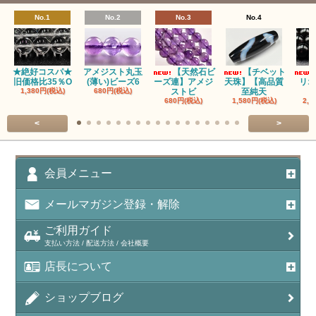
No.1
No.2
No.3
No.4
★絶好コスパ★
アメジスト丸玉
【天然石ビ
【チベット
旧価格比35％O
(薄い)ビーズ6
ーズ連】アメジ
天珠】【高品質
リオ
1,380円(税込)
680円(税込)
ストビ
至純天
680円(税込)
1,580円(税込)
2,5
<
>
会員メニュー
メールマガジン登録・解除
ご利用ガイド
支払い方法 / 配送方法 / 会社概要
店長について
ショップブログ