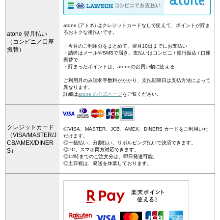
atone (アトネ) はクレジットカードなしで使えて、ポイントが貯ま
るおトクな後払いです。
atone 翌月払い
（コンビニ／口座
・今月のご利用分をまとめて、翌月10日までにお支払い
振替）
・請求はメールやSMSで届き、支払いはコンビニ / 銀行振込 / 口座
振替で
・貯まったポイントは、atoneのお買い物に使える
ご利用月のみ請求手数料がかかり、支払期限日は支払方法によって
異なります。
詳細は
atone の公式ページ
をご覧ください。
クレジットカード
◎VISA、MASTER、JCB、AMEX、DINERS カードをご利用いた
（VISA/MASTER/J
だけます。
CB/AMEX/DINER
◎一括払い、分割払い、リボルビング払いで決済できます。
◎PC、スマホ両方対応できます。
S）
◎12時までのご注文分は、即日発送可能。
◎土日祝は、発送を休業しております。