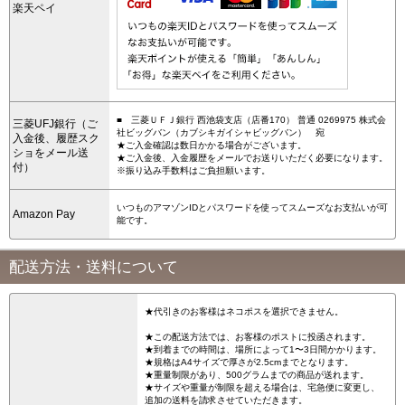
楽天ペイ
■ 三菱ＵＦＪ銀行 西池袋支店（店番170） 普通 0269975 株式会
三菱UFJ銀行（ご
社ビッグバン（カブシキガイシャビッグバン） 宛
入金後、履歴スク
★ご入金確認は数日かかる場合がございます。
ショをメール送
★ご入金後、入金履歴をメールでお送りいただく必要になります。
付）
※振り込み手数料はご負担願います。
いつものアマゾンIDとパスワードを使ってスムーズなお支払いが可
Amazon Pay
能です。
配送方法・送料について
★代引きのお客様はネコポスを選択できません。
★この配送方法では、お客様のポストに投函されます。
★到着までの時間は、場所によって1〜3日間かかります。
★規格はA4サイズで厚さが2.5cmまでとなります。
★重量制限があり、500グラムまでの商品が送れます。
★サイズや重量が制限を超える場合は、宅急便に変更し、
追加の送料を請求させていただきます。