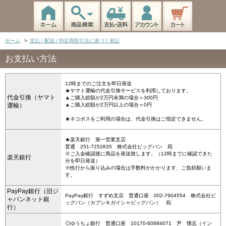
ホーム
>
支払 / 配送 / 特定商取引法に基づく表記
お支払い方法
12時までのご注文を即日発送
★ヤマト運輸の代金引換サービスを利用しております。
代金引換（ヤマト
▲ご購入総額が2万円未満の場合＝300円
運輸）
▲ご購入総額が2万円以上の場合＝0円
★ネコポスをご利用の場合は、代金引換はご指定できません。
★楽天銀行 第一営業支店
普通 251-7252835 株式会社ビッグバン 宛
※ご入金確認後に商品を発送致します。（12時までに確認できた
楽天銀行
分を即日発送）
※他行から振り込みの場合は手数料がかかります、ご負担願いま
す。
PayPay銀行（旧ジ
PayPay銀行 すずめ支店 普通口座 002-7904554 株式会社ビ
ャパンネット銀
ッグバン（カブシキガイシャビッグバン） 宛
行）
◎ゆうちょ銀行 普通口座 10170-60884071 尹 懐志（イン