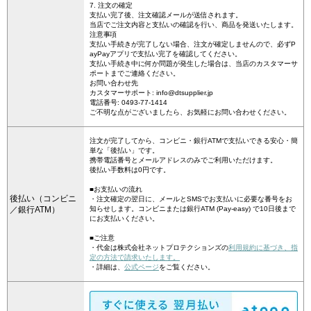
7. 注文の確定
支払い完了後、注文確認メールが送信されます。
当店でご注文内容と支払いの確認を行い、商品を発送いたします。
注意事項
支払い手続きが完了しない場合、注文が確定しませんので、必ずP
ayPayアプリで支払い完了を確認してください。
支払い手続き中に何か問題が発生した場合は、当店のカスタマーサ
ポートまでご連絡ください。
お問い合わせ先
カスタマーサポート: info@dtsupplier.jp
電話番号: 0493-77-1414
ご不明な点がございましたら、お気軽にお問い合わせください。
注文が完了してから、コンビニ・銀行ATMで支払いできる安心・簡
単な「後払い」です。
携帯電話番号とメールアドレスのみでご利用いただけます。
後払い手数料は0円です。
■お支払いの流れ
後払い（コンビニ
・注文確定の翌日に、メールとSMSでお支払いに必要な番号をお
／銀行ATM）
知らせします。コンビニまたは銀行ATM (Pay-easy) で10日後まで
にお支払いください。
■ご注意
・代金は株式会社ネットプロテクションズの
利用規約に基づき、指
定の方法で請求いたします。
・詳細は、
公式ページ
をご覧ください。