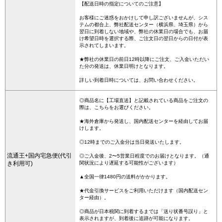
【配送日時の指定についてのご注意】
お客様にご迷惑をおかけして申し訳ございませんが、シス
テムの都合上、弊社配送センター（横浜県、埼玉県）から
翌日に到着しない地域や、弊社の休業日の場合でも、お届
け希望日時を選択する際、ご注文日の翌日からの日付が表
示されてしまいます。
★弊社の休業日の前日12時以降にご注文、ご入金いただい
た分の発送は、休業日明けとなります。
詳しい到着日時については、お問い合わせください。
◎商品名に【工場直送】と記載されている商品をご注文の
際は、こちらをお選びください。
★海外倉庫から発送し、国内配送センターを経由してお届
けします。
◎12時までのご入金分は当日発送いたします。
流通王+国内宅急便(代引
◎ご入金後、2〜5営業日程度でのお届けとなります。（通
き利用可)
関状況により遅延する可能性がございます）
▲全国一律1480円の送料がかかります。
★代金引換サービスをご利用いただけます（国内配送セン
ター経由）。
◎商品が日本税関に到着するまでは「送り状番号誤り」と
表示されますが、到着後に追跡が可能になります。