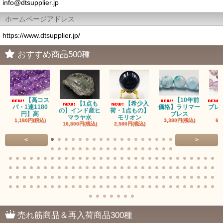
info@dtsupplier.jp
ホームページアドレス
https://www.dtsupplier.jp/
おすすめ商品500種
【高コス
【10年前
【1点も
【希少入
パ・1連1180
価格】ラリマー
ブレ
の】インド産ヒ
荷・1点もの】
円】高
ブレス
マラヤ水
モリオン
1,180円(税込)
3,380円(税込)
68
16,800円(税込)
2,580円(税込)
<
>
売れ筋商品＆再入荷商品300種