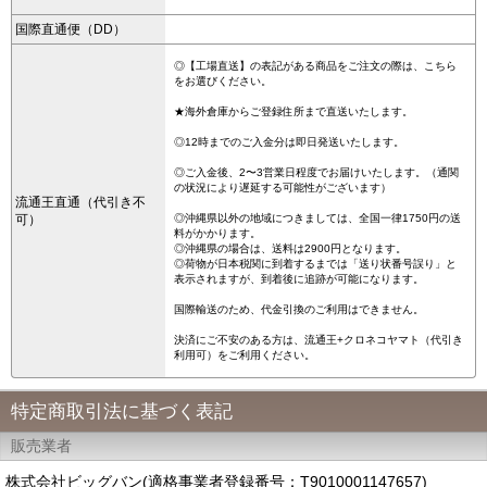
国際直通便（DD）
◎【工場直送】の表記がある商品をご注文の際は、こちら
をお選びください。
★海外倉庫からご登録住所まで直送いたします。
◎12時までのご入金分は即日発送いたします。
◎ご入金後、2〜3営業日程度でお届けいたします。（通関
の状況により遅延する可能性がございます）
流通王直通（代引き不
可）
◎沖縄県以外の地域につきましては、全国一律1750円の送
料がかかります。
◎沖縄県の場合は、送料は2900円となります。
◎荷物が日本税関に到着するまでは「送り状番号誤り」と
表示されますが、到着後に追跡が可能になります。
国際輸送のため、代金引換のご利用はできません。
決済にご不安のある方は、流通王+クロネコヤマト（代引き
利用可）をご利用ください。
特定商取引法に基づく表記
販売業者
株式会社ビッグバン(適格事業者登録番号：T9010001147657)