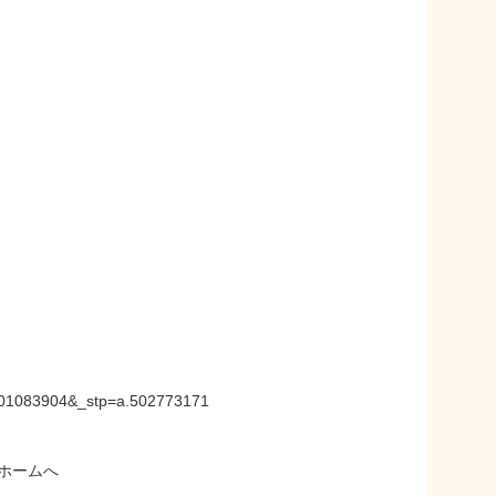
A01083904&_stp=a.502773171
ホームへ