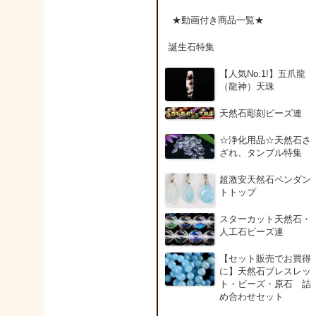
アンデシン（チベット
★動画付き商品一覧★
産日長石）
誕生石特集
アンフィボールインク
【人気No.1!】五爪龍
ォーツ(Amphibole)
（龍神）天珠
天然石彫刻ビーズ連
アンフィボールロック/
角閃岩（Amphibole ）
☆浄化用品☆天然石さ
ざれ、タンブル特集
イーグルアイ（EagleE
超激安天然石ペンダン
ye）
トトップ
スターカット天然石・
インカローズ（ロード
人工石ビーズ連
クロサイト/Rhodochro
ite）
【セット販売でお買得
に】天然石ブレスレッ
ト・ビーズ・原石 詰
インディアンアゲート(
め合わせセット
ndian Agate)