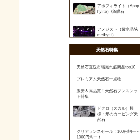
アポフィライト（Apop
hylite）/魚眼石
アメジスト（紫水晶/A
methyst）
天然石特集
アメシスティンクォー
ツ（Amethest in quart
z）
天然石直送市場売れ筋商品top10
プレミアム天然石一点物
ラベンダーアメジスト
激安＆高品質！天然石ブレスレッ
ト特集
アメトリン（紫黄水晶/
Ametrine）
ドクロ（スカル）模
様・形のカービング天
然石
アラゴナイト（霰石/Ar
agonite）
クリアランスセール！100円均一～
1000円均一！