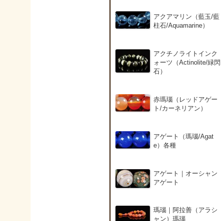
アクアマリン（藍玉/藍
柱石/Aquamarine）
アクチノライトインク
ォーツ（Actinolite/緑閃
石）
赤瑪瑙（レッドアゲー
ト/カーネリアン）
アゲート（瑪瑙/Agat
e）各種
アゲート｜オーシャン
アゲート
瑪瑙｜阿拉善（アラシ
ャン）瑪瑙