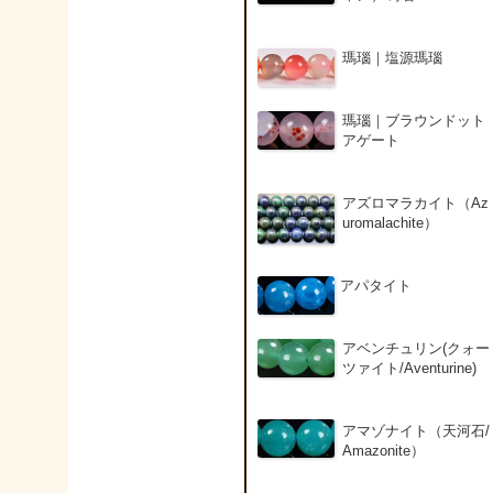
瑪瑙｜塩源瑪瑙
瑪瑙｜ブラウンドット
アゲート
アズロマラカイト（Az
uromalachite）
アパタイト
アベンチュリン(クォー
ツァイト/Aventurine)
アマゾナイト（天河石/
Amazonite）