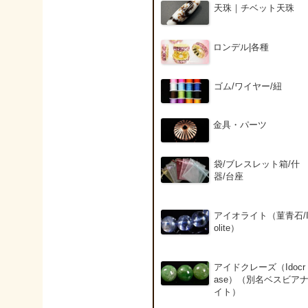
天珠｜チベット天珠
ロンデル|各種
ゴム/ワイヤー/紐
金具・パーツ
袋/ブレスレット箱/什
器/台座
アイオライト（菫青石/
olite）
アイドクレーズ（Idocr
ase）（別名ベスビア
イト）