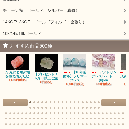
チェーン類（ゴールド、シルバー、真鍮）
14KGF/18KGF（ゴールドフィルド・金張り）
10k/14k/18kゴールド
おすすめ商品500種
☆ 光沢と耐久性
【10年前
アメトリン
【プレゼント！
を兼ね備えたピ
価格】ラリマー
ブレスレット
入荷
6万円以上ご注
1,580円(税込)
ブレス
約6m
0円(税込)
3,380円(税込)
680円(税込)
1,1
<
>