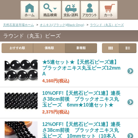
天然石直送市場ホーム
>
オニキス(ブラック)(Black Onyx)
>
ラウンド（丸玉）ビーズ
ラウンド（丸玉）ビーズ
おすすめ順
価格順
新着順
★5連セット★【天然石ビーズ連】
ブラックオニキス丸玉ビーズ12mm
A
4,160円(税込)
10%OFF!【天然石ビーズ1連】連長
さ38cm前後 ブラックオニキス丸
玉ビーズ 6mm★10連セット★
2,375円(税込)
12%OFF!【天然石ビーズ1連】連長
さ38cm前後 ブラックオニキス丸
玉ビーズ 10mmセット（10本入