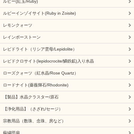
ルビー(紅玉/Ruby)
ルビーインゾイサイト(Ruby in Zoisite)
レモンクォーツ
レインボーストーン
レピドライト（リシア雲母/Lepidolite）
レピドクロサイト(lepidocrocite/鱗鉄鉱)入り水晶
ローズクォーツ（紅水晶/Rose Quartz）
ロードナイト(薔薇輝石/Rhodonite)
【製品】水晶クラスター/原石
【浄化用品】（さざれ/セージ）
宗教用品（数珠、念珠、房など）
蘇繍団扇