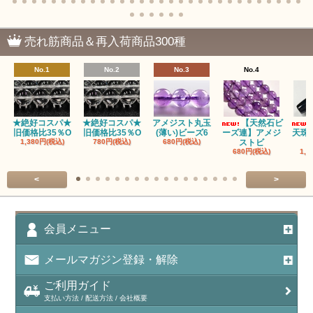
売れ筋商品＆再入荷商品300種
No.1
No.2
No.3
No.4
★絶好コスパ★
★絶好コスパ★
アメジスト丸玉
【天然石ビ
旧価格比35％O
旧価格比35％O
(薄い)ビーズ6
ーズ連】アメジ
天珠
1,380円(税込)
780円(税込)
680円(税込)
ストビ
680円(税込)
1,5
<
>
会員メニュー
メールマガジン登録・解除
ご利用ガイド
支払い方法 / 配送方法 / 会社概要