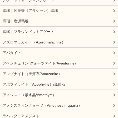
瑪瑙｜阿拉善（アラシャン）瑪瑙
瑪瑙｜塩源瑪瑙
瑪瑙｜ブラウンドットアゲート
アズロマラカイト（Azuromalachite）
アパタイト
アベンチュリン(クォーツァイト/Aventurine)
アマゾナイト（天河石/Amazonite）
アポフィライト（Apophylite）/魚眼石
アメジスト（紫水晶/Amethyst）
アメシスティンクォーツ（Amethest in quartz）
ラベンダーアメジスト