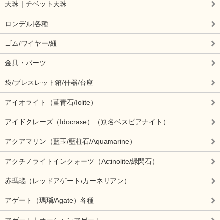
天珠｜チベット天珠
ロンデル|各種
ゴム/ワイヤー/紐
金具・パーツ
袋/ブレスレット箱/什器/台座
アイオライト（菫青石/Iolite）
アイドクレーズ（Idocrase）（別名ベスビアナイト）
アクアマリン（藍玉/藍柱石/Aquamarine）
アクチノライトインクォーツ（Actinolite/緑閃石）
赤瑪瑙（レッドアゲート/カーネリアン）
アゲート（瑪瑙/Agate）各種
アゲート｜オーシャンアゲート