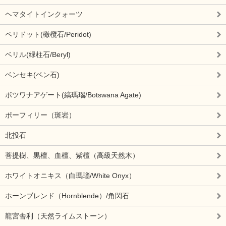
ヘマタイトインクォーツ
ペリドット(橄欖石/Peridot)
ベリル(緑柱石/Beryl)
ベンセキ(ベン石)
ボツワナアゲート(縞瑪瑙/Botswana Agate)
ポーフィリー（斑岩）
北投石
菩提樹、黒檀、血檀、紫檀（高級天然木）
ホワイトオニキス（白瑪瑙/White Onyx）
ホーンブレンド（Hornblende）/角閃石
龍宮舎利（天然ライムストーン）