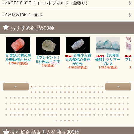
14KGF/18KGF（ゴールドフィルド・金張り）
10k/14k/18kゴールド
おすすめ商品500種
☆ 光沢と耐久性
☆希少入荷
【10年前
【プレゼント！
を兼ね備えたピ
☆天然色☆各色
価格】ラリマー
ブレ
6万円以上ご注
1,580円(税込)
がかか
ブレス
0円(税込)
4,980円(税込)
3,380円(税込)
68
<
>
売れ筋商品＆再入荷商品300種