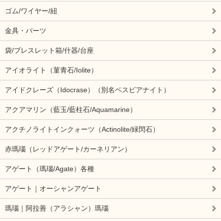
ゴム/ワイヤー/紐
金具・パーツ
袋/ブレスレット箱/什器/台座
アイオライト（菫青石/Iolite）
アイドクレーズ（Idocrase）（別名ベスビアナイト）
アクアマリン（藍玉/藍柱石/Aquamarine）
アクチノライトインクォーツ（Actinolite/緑閃石）
赤瑪瑙（レッドアゲート/カーネリアン）
アゲート（瑪瑙/Agate）各種
アゲート｜オーシャンアゲート
瑪瑙｜阿拉善（アラシャン）瑪瑙