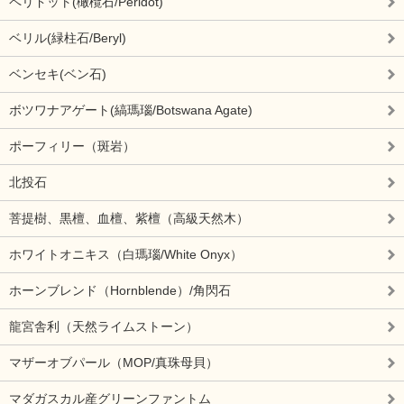
ペリドット(橄欖石/Peridot)
ベリル(緑柱石/Beryl)
ベンセキ(ベン石)
ボツワナアゲート(縞瑪瑙/Botswana Agate)
ポーフィリー（斑岩）
北投石
菩提樹、黒檀、血檀、紫檀（高級天然木）
ホワイトオニキス（白瑪瑙/White Onyx）
ホーンブレンド（Hornblende）/角閃石
龍宮舎利（天然ライムストーン）
マザーオブパール（MOP/真珠母貝）
マダガスカル産グリーンファントム