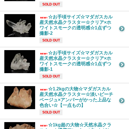
SOLD OUT
☆お手頃サイズ☆マダガスカル
産天然水晶クラスター☆クリア×ホ
ワイトスモークの透明感☆1点ずつ
撮影-2
SOLD OUT
☆お手頃サイズ☆マダガスカル
産天然水晶クラスター☆クリア×ホ
ワイトスモークの透明感☆1点ずつ
撮影-1
SOLD OUT
☆1.2kgの大物☆マダガスカル
産天然水晶クラスター☆淡いピーチ
ベージュ×アンバーがかった上品な
色合い☆【一点もの】
SOLD OUT
☆1kg超の大物☆天然水晶クラ