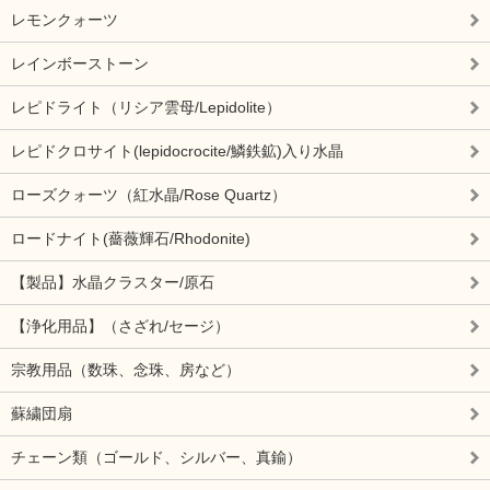
レモンクォーツ
レインボーストーン
レピドライト（リシア雲母/Lepidolite）
レピドクロサイト(lepidocrocite/鱗鉄鉱)入り水晶
ローズクォーツ（紅水晶/Rose Quartz）
ロードナイト(薔薇輝石/Rhodonite)
【製品】水晶クラスター/原石
【浄化用品】（さざれ/セージ）
宗教用品（数珠、念珠、房など）
蘇繍団扇
チェーン類（ゴールド、シルバー、真鍮）