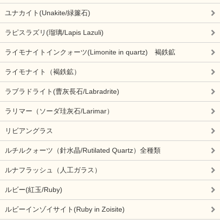
ユナカイト(Unakite/緑簾石)
ラピスラズリ(瑠璃/Lapis Lazuli)
ライモナイトインクォーツ(Limonite in quartz) 褐鉄鉱
ライモナイト（褐鉄鉱）
ラブラドライト(曹灰長石/Labradrite)
ラリマー（ソーダ珪灰石/Larimar）
リビアングラス
ルチルクォーツ（針水晶/Rutilated Quartz）全種類
ルナフラッシュ（人工ガラス）
ルビー(紅玉/Ruby)
ルビーインゾイサイト(Ruby in Zoisite)