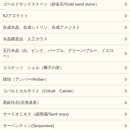
ゴールドサンドストーン（砂金石/Gold sand stone）
K2アズライト
合成水晶、合成シトリン、合成アメジスト
水晶模造品・人工ガラス
五行水晶（白、ピンク、パープル、グリーン/ブルー、イエロ
ー）
ココナッツ シェル（椰子の実）
琥珀（アンバー/Amber）
コバルトカルサイト（Cobalt Calcite）
黒鉛珪石(北海道産）
サードオニキス（縞瑪瑙/Sard onyx)
サーベンティン(Serpentine)