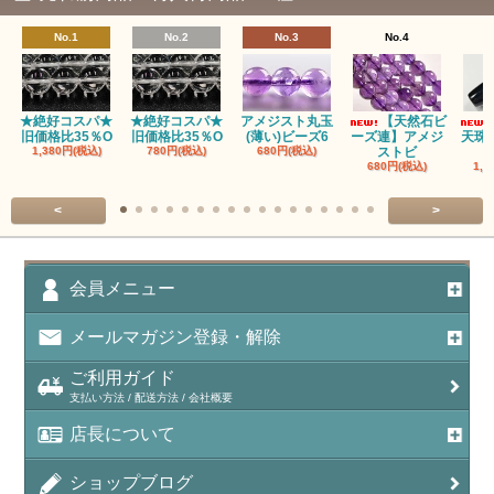
No.1
No.2
No.3
No.4
★絶好コスパ★
★絶好コスパ★
アメジスト丸玉
【天然石ビ
旧価格比35％O
旧価格比35％O
(薄い)ビーズ6
ーズ連】アメジ
天珠
1,380円(税込)
780円(税込)
680円(税込)
ストビ
680円(税込)
1,5
<
>
会員メニュー
メールマガジン登録・解除
ご利用ガイド
支払い方法 / 配送方法 / 会社概要
店長について
ショップブログ