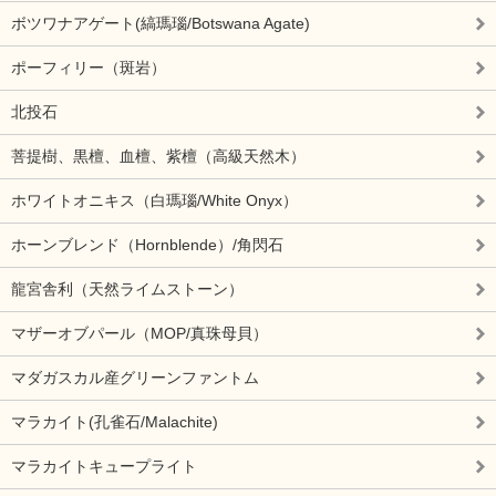
ボツワナアゲート(縞瑪瑙/Botswana Agate)
ポーフィリー（斑岩）
北投石
菩提樹、黒檀、血檀、紫檀（高級天然木）
ホワイトオニキス（白瑪瑙/White Onyx）
ホーンブレンド（Hornblende）/角閃石
龍宮舎利（天然ライムストーン）
マザーオブパール（MOP/真珠母貝）
マダガスカル産グリーンファントム
マラカイト(孔雀石/Malachite)
マラカイトキュープライト