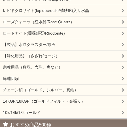
レピドクロサイト(lepidocrocite/鱗鉄鉱)入り水晶
ローズクォーツ（紅水晶/Rose Quartz）
ロードナイト(薔薇輝石/Rhodonite)
【製品】水晶クラスター/原石
【浄化用品】（さざれ/セージ）
宗教用品（数珠、念珠、房など）
蘇繍団扇
チェーン類（ゴールド、シルバー、真鍮）
14KGF/18KGF（ゴールドフィルド・金張り）
10k/14k/18kゴールド
おすすめ商品500種