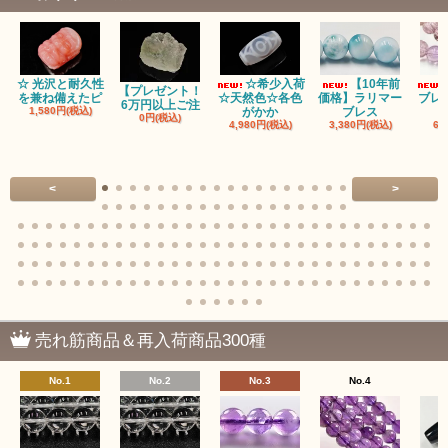
☆ 光沢と耐久性
☆希少入荷
【10年前
【プレゼント！
を兼ね備えたピ
☆天然色☆各色
価格】ラリマー
ブレ
6万円以上ご注
1,580円(税込)
がかか
ブレス
0円(税込)
4,980円(税込)
3,380円(税込)
68
<
>
売れ筋商品＆再入荷商品300種
No.1
No.2
No.3
No.4