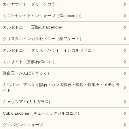
カイヤナイト｜グリーンカラー
カコクセナイトインクォーツ（Cacoxenite）
カルセドニー（玉髄/Chalcedony）
クリスタルインカルセドニー（桜アゲート）
カルセドニー｜クリストバライトインカルセドニー
カルサイト（方解石/Calcite）
漢白玉（かんぱくぎょく）
ギベオン・アルタイ隕石・カンボ隕石・隕鉄・鉄隕石・メテオラ
イト
キャッツアイ(人工ガラス)
Cubic Zirconia（キュービックジルコニア）
グァバピンククォーツ