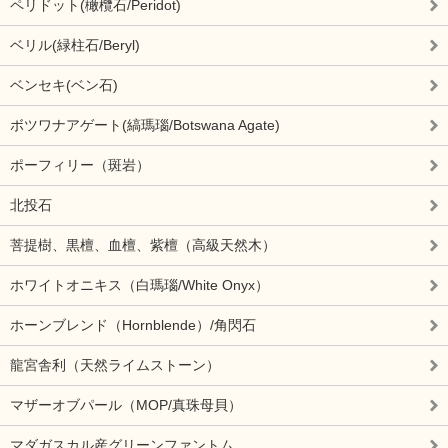
ペリドット(橄欖石/Peridot)
ベリル(緑柱石/Beryl)
ベンセキ(ベン石)
ボツワナアゲート(縞瑪瑙/Botswana Agate)
ポーフィリー（斑岩）
北投石
菩提樹、黒檀、血檀、紫檀（高級天然木）
ホワイトオニキス（白瑪瑙/White Onyx）
ホーンブレンド（Hornblende）/角閃石
龍宮舎利（天然ライムストーン）
マザーオブパール（MOP/真珠母貝）
マダガスカル産グリーンファントム