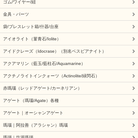
ゴム/ワイヤー/紐
金具・パーツ
袋/ブレスレット箱/什器/台座
アイオライト（菫青石/Iolite）
アイドクレーズ（Idocrase）（別名ベスビアナイト）
アクアマリン（藍玉/藍柱石/Aquamarine）
アクチノライトインクォーツ（Actinolite/緑閃石）
赤瑪瑙（レッドアゲート/カーネリアン）
アゲート（瑪瑙/Agate）各種
アゲート｜オーシャンアゲート
瑪瑙｜阿拉善（アラシャン）瑪瑙
瑪瑙｜塩源瑪瑙