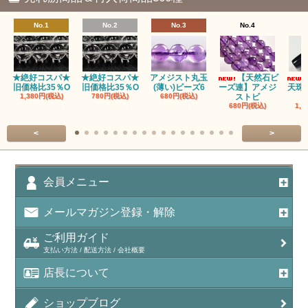
No.1
No.2
No.3
No.4
★絶好コスパ★
★絶好コスパ★
アメジスト丸玉
【天然石ビ
旧価格比35％O
旧価格比35％O
(薄い)ビーズ6
ーズ連】アメジ
天珠
1,380円(税込)
780円(税込)
680円(税込)
ストビ
680円(税込)
1,5
<
>
会員メニュー
メールマガジン登録・解除
ご利用ガイド
支払い方法 / 配送方法 / 会社概要
店長について
ショップブログ