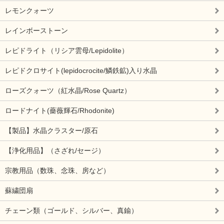
レモンクォーツ
レインボーストーン
レピドライト（リシア雲母/Lepidolite）
レピドクロサイト(lepidocrocite/鱗鉄鉱)入り水晶
ローズクォーツ（紅水晶/Rose Quartz）
ロードナイト(薔薇輝石/Rhodonite)
【製品】水晶クラスター/原石
【浄化用品】（さざれ/セージ）
宗教用品（数珠、念珠、房など）
蘇繍団扇
チェーン類（ゴールド、シルバー、真鍮）