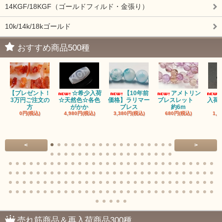
14KGF/18KGF（ゴールドフィルド・金張り）
10k/14k/18kゴールド
おすすめ商品500種
【プレゼント！
☆希少入荷
【10年前
アメトリン
3万円ご注文の
☆天然色☆各色
価格】ラリマー
ブレスレット
入荷
方
がかか
ブレス
約6m
0円(税込)
4,980円(税込)
3,380円(税込)
680円(税込)
1,4
<
>
売れ筋商品＆再入荷商品300種