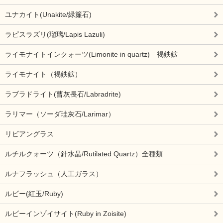
ユナカイト(Unakite/緑簾石)
ラピスラズリ(瑠璃/Lapis Lazuli)
ライモナイトインクォーツ(Limonite in quartz) 褐鉄鉱
ライモナイト（褐鉄鉱）
ラブラドライト(曹灰長石/Labradrite)
ラリマー（ソーダ珪灰石/Larimar）
リビアングラス
ルチルクォーツ（針水晶/Rutilated Quartz）全種類
ルナフラッシュ（人工ガラス）
ルビー(紅玉/Ruby)
ルビーインゾイサイト(Ruby in Zoisite)