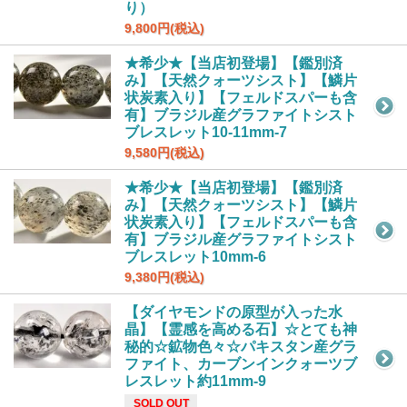
り）
9,800円(税込)
★希少★【当店初登場】【鑑別済
み】【天然クォーツシスト】【鱗片
状炭素入り】【フェルドスパーも含
有】ブラジル産グラファイトシスト
ブレスレット10-11mm-7
9,580円(税込)
★希少★【当店初登場】【鑑別済
み】【天然クォーツシスト】【鱗片
状炭素入り】【フェルドスパーも含
有】ブラジル産グラファイトシスト
ブレスレット10mm-6
9,380円(税込)
【ダイヤモンドの原型が入った水
晶】【霊感を高める石】☆とても神
秘的☆鉱物色々☆パキスタン産グラ
ファイト、カーブンインクォーツブ
レスレット約11mm-9
SOLD OUT