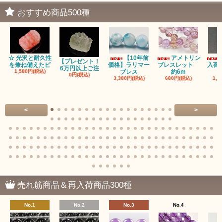
おすすめ商品500種
☆ 光沢と耐久性
【10年前
アメトリン
【プレゼント！
を兼ね備えたピ
価格】ラリマー
ブレスレット
入荷
6万円以上ご注
1,580円(税込)
ブレス
約6m
0円(税込)
3,380円(税込)
680円(税込)
1,1
<
>
売れ筋商品＆再入荷商品300種
No.1
No.2
No.3
No.4