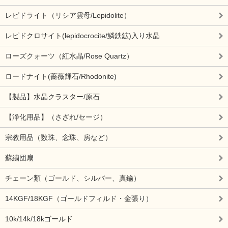
レピドライト（リシア雲母/Lepidolite）
レピドクロサイト(lepidocrocite/鱗鉄鉱)入り水晶
ローズクォーツ（紅水晶/Rose Quartz）
ロードナイト(薔薇輝石/Rhodonite)
【製品】水晶クラスター/原石
【浄化用品】（さざれ/セージ）
宗教用品（数珠、念珠、房など）
蘇繍団扇
チェーン類（ゴールド、シルバー、真鍮）
14KGF/18KGF（ゴールドフィルド・金張り）
10k/14k/18kゴールド