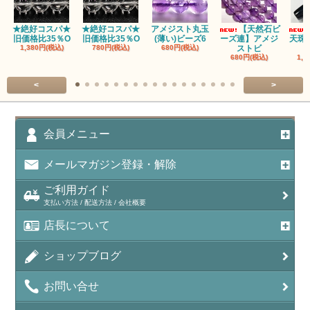
★絶好コスパ★
★絶好コスパ★
アメジスト丸玉
【天然石ビ
旧価格比35％O
旧価格比35％O
(薄い)ビーズ6
ーズ連】アメジ
天珠
1,380円(税込)
780円(税込)
680円(税込)
ストビ
680円(税込)
1,5
<
>
会員メニュー
メールマガジン登録・解除
ご利用ガイド
支払い方法 / 配送方法 / 会社概要
店長について
ショップブログ
お問い合せ