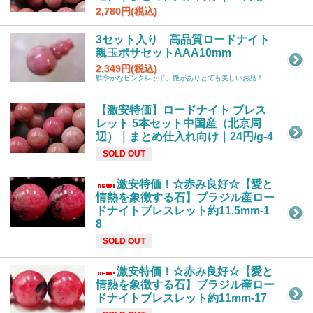
2,780円(税込)
3セット入り 高品質ロードナイト
親玉ボサセットAAA10mm
2,349円(税込)
鮮やかなピンクレッド、艶がありとても美しいお品！
【激安特価】ロードナイト ブレス
レット 5本セット中国産（北京周
辺）｜まとめ仕入れ向け｜24円/g-4
SOLD OUT
激安特価！☆赤み良好☆【愛と
情熱を象徴する石】ブラジル産ロー
ドナイトブレスレット約11.5mm-1
8
SOLD OUT
激安特価！☆赤み良好☆【愛と
情熱を象徴する石】ブラジル産ロー
ドナイトブレスレット約11mm-17