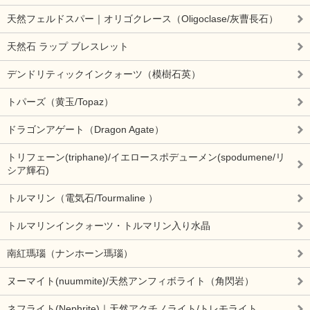
天然フェルドスパー｜オリゴクレース（Oligoclase/灰曹長石）
天然石 ラップ ブレスレット
デンドリティックインクォーツ（模樹石英）
トパーズ（黄玉/Topaz）
ドラゴンアゲート（Dragon Agate）
トリフェーン(triphane)/イエロースポデューメン(spodumene/リ
シア輝石)
トルマリン（電気石/Tourmaline ）
トルマリンインクォーツ・トルマリン入り水晶
南紅瑪瑙（ナンホーン瑪瑙）
ヌーマイト(nuummite)/天然アンフィボライト（角閃岩）
ネフライト(Nephrite)｜天然アクチノライト/トレモライト