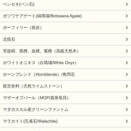
ベンセキ(ベン石)
ボツワナアゲート(縞瑪瑙/Botswana Agate)
ポーフィリー（斑岩）
北投石
菩提樹、黒檀、血檀、紫檀（高級天然木）
ホワイトオニキス（白瑪瑙/White Onyx）
ホーンブレンド（Hornblende）/角閃石
龍宮舎利（天然ライムストーン）
マザーオブパール（MOP/真珠母貝）
マダガスカル産グリーンファントム
マラカイト(孔雀石/Malachite)