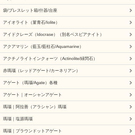
袋/ブレスレット箱/什器/台座
アイオライト（菫青石/Iolite）
アイドクレーズ（Idocrase）（別名ベスビアナイト）
アクアマリン（藍玉/藍柱石/Aquamarine）
アクチノライトインクォーツ（Actinolite/緑閃石）
赤瑪瑙（レッドアゲート/カーネリアン）
アゲート（瑪瑙/Agate）各種
アゲート｜オーシャンアゲート
瑪瑙｜阿拉善（アラシャン）瑪瑙
瑪瑙｜塩源瑪瑙
瑪瑙｜ブラウンドットアゲート