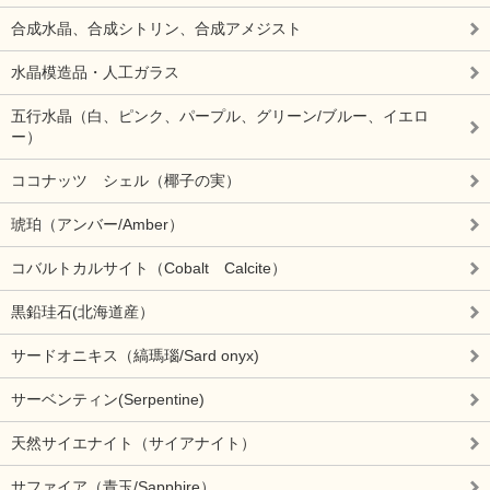
合成水晶、合成シトリン、合成アメジスト
水晶模造品・人工ガラス
五行水晶（白、ピンク、パープル、グリーン/ブルー、イエロ
ー）
ココナッツ シェル（椰子の実）
琥珀（アンバー/Amber）
コバルトカルサイト（Cobalt Calcite）
黒鉛珪石(北海道産）
サードオニキス（縞瑪瑙/Sard onyx)
サーベンティン(Serpentine)
天然サイエナイト（サイアナイト）
サファイア（青玉/Sapphire）