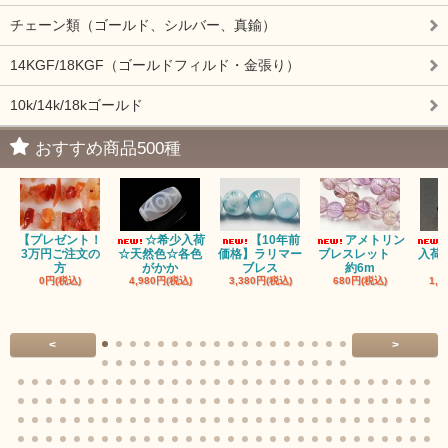
チェーン類（ゴールド、シルバー、真鍮）
14KGF/18KGF（ゴールドフィルド・金張り）
10k/14k/18kゴールド
おすすめ商品500種
【プレゼント！
☆希少入荷
【10年前
アメトリン
3万円ご注文の
☆天然色☆各色
価格】ラリマー
ブレスレット
入荷
方
がかか
ブレス
約6m
0円(税込)
4,980円(税込)
3,380円(税込)
680円(税込)
1,4
<
>