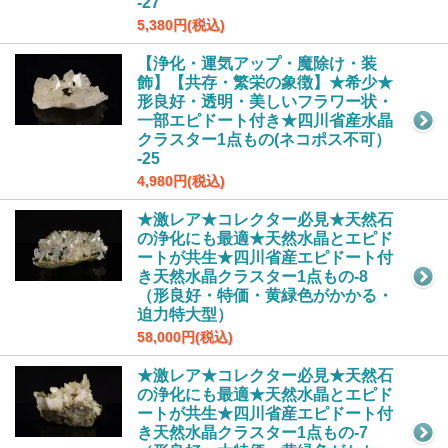
-27
5,380円(税込)
【浄化・運気アップ・魔除け・装
飾】【共存・繁栄の象徴】★希少★
形良好・透明・美しいフラワー状・
一部エピドート付き★四川省産水晶
クラスター1点もの(ネコポス不可）
-25
4,980円(税込)
★激レア★コレクター必見★天然石
の浄化にも最適★天然水晶とエピド
ートが共生★四川省産エピドート付
き天然水晶クラスター1点もの-8
（形良好・特価・黄緑色がかかる・
迫力特大型）
58,000円(税込)
★激レア★コレクター必見★天然石
の浄化にも最適★天然水晶とエピド
ートが共生★四川省産エピドート付
き天然水晶クラスター1点もの-7