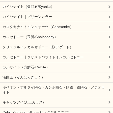
カイヤナイト（藍晶石/Kyanite）
カイヤナイト｜グリーンカラー
カコクセナイトインクォーツ（Cacoxenite）
カルセドニー（玉髄/Chalcedony）
クリスタルインカルセドニー（桜アゲート）
カルセドニー｜クリストバライトインカルセドニー
カルサイト（方解石/Calcite）
漢白玉（かんぱくぎょく）
ギベオン・アルタイ隕石・カンボ隕石・隕鉄・鉄隕石・メテオラ
イト
キャッツアイ(人工ガラス)
Cubic Zirconia（キュービックジルコニア）