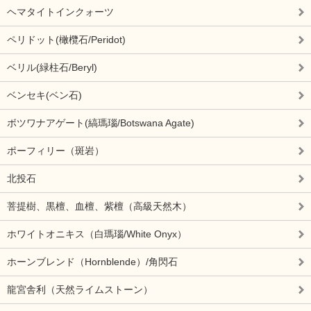
ヘマタイトインクォーツ
ペリドット(橄欖石/Peridot)
ベリル(緑柱石/Beryl)
ベンセキ(ベン石)
ボツワナアゲート(縞瑪瑙/Botswana Agate)
ポーフィリー（斑岩）
北投石
菩提樹、黒檀、血檀、紫檀（高級天然木）
ホワイトオニキス（白瑪瑙/White Onyx）
ホーンブレンド（Hornblende）/角閃石
龍宮舎利（天然ライムストーン）