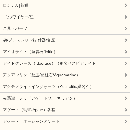
ロンデル|各種
ゴム/ワイヤー/紐
金具・パーツ
袋/ブレスレット箱/什器/台座
アイオライト（菫青石/Iolite）
アイドクレーズ（Idocrase）（別名ベスビアナイト）
アクアマリン（藍玉/藍柱石/Aquamarine）
アクチノライトインクォーツ（Actinolite/緑閃石）
赤瑪瑙（レッドアゲート/カーネリアン）
アゲート（瑪瑙/Agate）各種
アゲート｜オーシャンアゲート