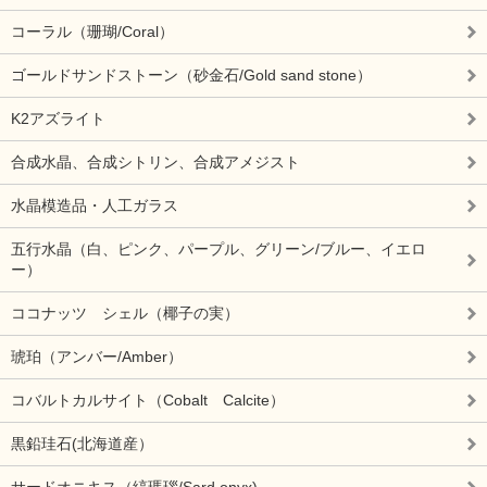
コーラル（珊瑚/Coral）
ゴールドサンドストーン（砂金石/Gold sand stone）
K2アズライト
合成水晶、合成シトリン、合成アメジスト
水晶模造品・人工ガラス
五行水晶（白、ピンク、パープル、グリーン/ブルー、イエロ
ー）
ココナッツ シェル（椰子の実）
琥珀（アンバー/Amber）
コバルトカルサイト（Cobalt Calcite）
黒鉛珪石(北海道産）
サードオニキス（縞瑪瑙/Sard onyx)