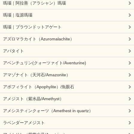
瑪瑙｜阿拉善（アラシャン）瑪瑙
瑪瑙｜塩源瑪瑙
瑪瑙｜ブラウンドットアゲート
アズロマラカイト（Azuromalachite）
アパタイト
アベンチュリン(クォーツァイト/Aventurine)
アマゾナイト（天河石/Amazonite）
アポフィライト（Apophylite）/魚眼石
アメジスト（紫水晶/Amethyst）
アメシスティンクォーツ（Amethest in quartz）
ラベンダーアメジスト