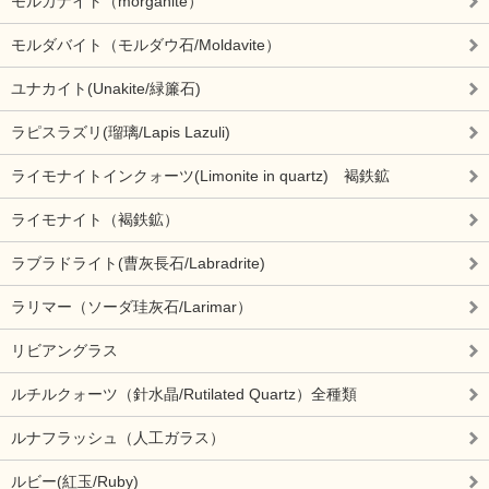
モルガナイト（morganite）
モルダバイト（モルダウ石/Moldavite）
ユナカイト(Unakite/緑簾石)
ラピスラズリ(瑠璃/Lapis Lazuli)
ライモナイトインクォーツ(Limonite in quartz) 褐鉄鉱
ライモナイト（褐鉄鉱）
ラブラドライト(曹灰長石/Labradrite)
ラリマー（ソーダ珪灰石/Larimar）
リビアングラス
ルチルクォーツ（針水晶/Rutilated Quartz）全種類
ルナフラッシュ（人工ガラス）
ルビー(紅玉/Ruby)