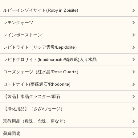
ルビーインゾイサイト(Ruby in Zoisite)
レモンクォーツ
レインボーストーン
レピドライト（リシア雲母/Lepidolite）
レピドクロサイト(lepidocrocite/鱗鉄鉱)入り水晶
ローズクォーツ（紅水晶/Rose Quartz）
ロードナイト(薔薇輝石/Rhodonite)
【製品】水晶クラスター/原石
【浄化用品】（さざれ/セージ）
宗教用品（数珠、念珠、房など）
蘇繍団扇