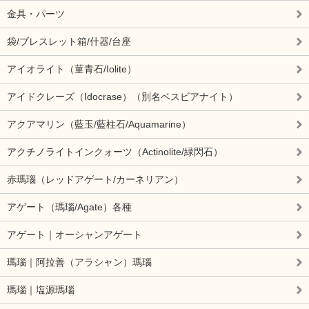
金具・パーツ
袋/ブレスレット箱/什器/台座
アイオライト（菫青石/Iolite）
アイドクレーズ（Idocrase）（別名ベスビアナイト）
アクアマリン（藍玉/藍柱石/Aquamarine）
アクチノライトインクォーツ（Actinolite/緑閃石）
赤瑪瑙（レッドアゲート/カーネリアン）
アゲート（瑪瑙/Agate）各種
アゲート｜オーシャンアゲート
瑪瑙｜阿拉善（アラシャン）瑪瑙
瑪瑙｜塩源瑪瑙