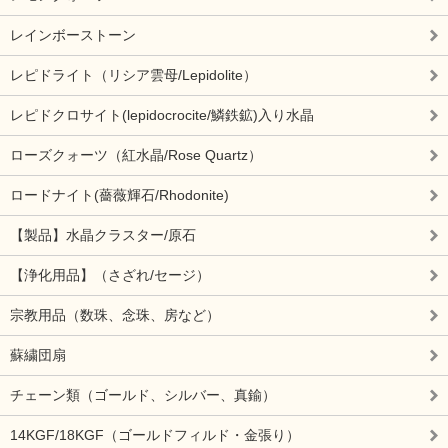
レインボーストーン
レピドライト（リシア雲母/Lepidolite）
レピドクロサイト(lepidocrocite/鱗鉄鉱)入り水晶
ローズクォーツ（紅水晶/Rose Quartz）
ロードナイト(薔薇輝石/Rhodonite)
【製品】水晶クラスター/原石
【浄化用品】（さざれ/セージ）
宗教用品（数珠、念珠、房など）
蘇繍団扇
チェーン類（ゴールド、シルバー、真鍮）
14KGF/18KGF（ゴールドフィルド・金張り）