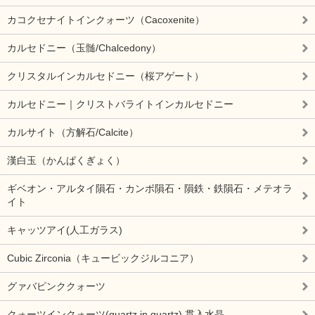
カコクセナイトインクォーツ（Cacoxenite）
カルセドニー（玉髄/Chalcedony）
クリスタルインカルセドニー（桜アゲート）
カルセドニー｜クリストバライトインカルセドニー
カルサイト（方解石/Calcite）
漢白玉（かんぱくぎょく）
ギベオン・アルタイ隕石・カンボ隕石・隕鉄・鉄隕石・メテオラ
イト
キャッツアイ(人工ガラス)
Cubic Zirconia（キュービックジルコニア）
グァバピンククォーツ
クォーツインクォーツ(quartz in quartz) 貫入水晶