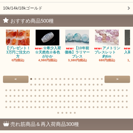
10k/14k/18kゴールド
おすすめ商品500種
【プレゼント！
☆希少入荷
【10年前
アメトリン
3万円ご注文の
☆天然色☆各色
価格】ラリマー
ブレスレット
入荷
方
がかか
ブレス
約6m
0円(税込)
4,980円(税込)
3,380円(税込)
680円(税込)
1,4
<
>
売れ筋商品＆再入荷商品300種