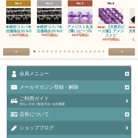
No.1
No.2
No.3
No.4
★絶好コスパ★
★絶好コスパ★
アメジスト丸玉
【天然石ビ
旧価格比35％O
旧価格比35％O
(薄い)ビーズ6
ーズ連】アメジ
天珠
1,380円(税込)
780円(税込)
680円(税込)
ストビ
680円(税込)
1,5
<
>
会員メニュー
メールマガジン登録・解除
ご利用ガイド
支払い方法 / 配送方法 / 会社概要
店長について
ショップブログ