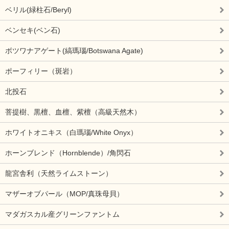
ベリル(緑柱石/Beryl)
ベンセキ(ベン石)
ボツワナアゲート(縞瑪瑙/Botswana Agate)
ポーフィリー（斑岩）
北投石
菩提樹、黒檀、血檀、紫檀（高級天然木）
ホワイトオニキス（白瑪瑙/White Onyx）
ホーンブレンド（Hornblende）/角閃石
龍宮舎利（天然ライムストーン）
マザーオブパール（MOP/真珠母貝）
マダガスカル産グリーンファントム