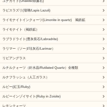
ユナカイト(Unakite/緑簾石)
ラピスラズリ(瑠璃/Lapis Lazuli)
ライモナイトインクォーツ(Limonite in quartz) 褐鉄鉱
ライモナイト（褐鉄鉱）
ラブラドライト(曹灰長石/Labradrite)
ラリマー（ソーダ珪灰石/Larimar）
リビアングラス
ルチルクォーツ（針水晶/Rutilated Quartz）全種類
ルナフラッシュ（人工ガラス）
ルビー(紅玉/Ruby)
ルビーインゾイサイト(Ruby in Zoisite)
レモンクォーツ