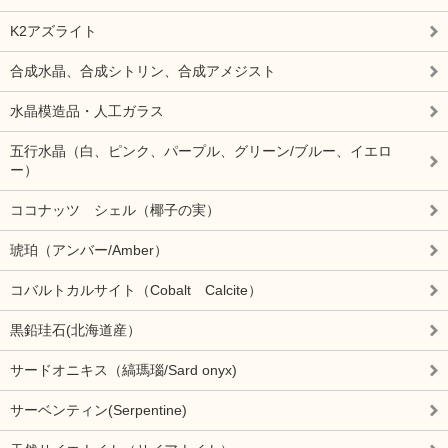
K2アズライト
合成水晶、合成シトリン、合成アメジスト
水晶模造品・人工ガラス
五行水晶（白、ピンク、パープル、グリーン/ブルー、イエロ
ー）
ココナッツ シェル（椰子の実）
琥珀（アンバー/Amber）
コバルトカルサイト（Cobalt Calcite）
黒鉛珪石(北海道産）
サードオニキス（縞瑪瑙/Sard onyx)
サーベンティン(Serpentine)