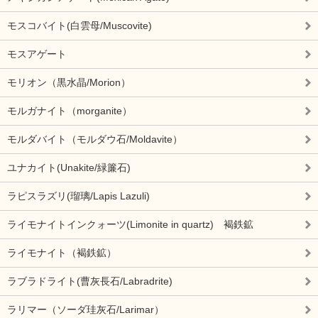
モスコバイト(白雲母/Muscovite)
モスアゲート
モリオン（黒水晶/Morion）
モルガナイト（morganite）
モルダバイト（モルダウ石/Moldavite）
ユナカイト(Unakite/緑簾石)
ラピスラズリ(瑠璃/Lapis Lazuli)
ライモナイトインクォーツ(Limonite in quartz) 褐鉄鉱
ライモナイト（褐鉄鉱）
ラブラドライト(曹灰長石/Labradrite)
ラリマー（ソーダ珪灰石/Larimar）