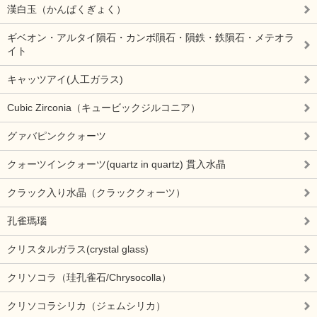
漢白玉（かんぱくぎょく）
ギベオン・アルタイ隕石・カンボ隕石・隕鉄・鉄隕石・メテオラ
イト
キャッツアイ(人工ガラス)
Cubic Zirconia（キュービックジルコニア）
グァバピンククォーツ
クォーツインクォーツ(quartz in quartz) 貫入水晶
クラック入り水晶（クラッククォーツ）
孔雀瑪瑙
クリスタルガラス(crystal glass)
クリソコラ（珪孔雀石/Chrysocolla）
クリソコラシリカ（ジェムシリカ）