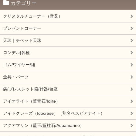
カテゴリー
クリスタルチューナー（音叉）
プレゼントコーナー
天珠｜チベット天珠
ロンデル|各種
ゴム/ワイヤー/紐
金具・パーツ
袋/ブレスレット箱/什器/台座
アイオライト（菫青石/Iolite）
アイドクレーズ（Idocrase）（別名ベスビアナイト）
アクアマリン（藍玉/藍柱石/Aquamarine）