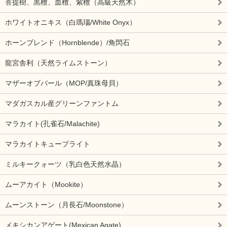
菩提樹、黒檀、血檀、紫檀（高級天然木）
ホワイトオニキス（白瑪瑙/White Onyx）
ホーンブレンド（Hornblende）/角閃石
龍宮舎利（天然ライムストーン）
マザーオブパール（MOP/真珠母貝）
マダガスカル産グリーンファントム
マラカイト(孔雀石/Malachite)
マラカイトキュープライト
ミルキークォーツ（乳白色天然水晶）
ムーアカイト（Mookite）
ムーンストーン（月長石/Moonstone）
メキシカンアゲート(Mexican Agate)