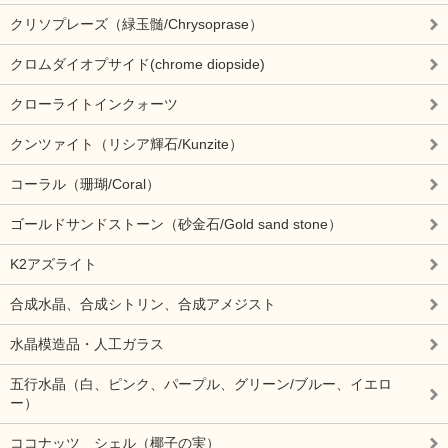
クリソプレーズ（緑玉髄/Chrysoprase）
クロムダイオプサイド(chrome diopside)
クローライトインクォーツ
クンツァイト（リシア輝石/Kunzite）
コーラル（珊瑚/Coral）
ゴールドサンドストーン（砂金石/Gold sand stone）
K2アズライト
合成水晶、合成シトリン、合成アメジスト
水晶模造品・人工ガラス
五行水晶（白、ピンク、パープル、グリーン/ブルー、イエロ
ー）
ココナッツ シェル（椰子の実）