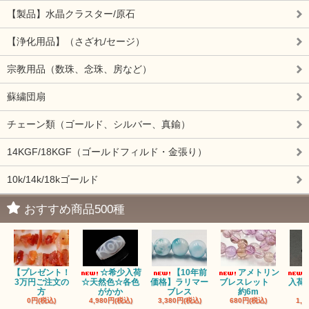
【製品】水晶クラスター/原石
【浄化用品】（さざれ/セージ）
宗教用品（数珠、念珠、房など）
蘇繍団扇
チェーン類（ゴールド、シルバー、真鍮）
14KGF/18KGF（ゴールドフィルド・金張り）
10k/14k/18kゴールド
おすすめ商品500種
【プレゼント！
☆希少入荷
【10年前
アメトリン
3万円ご注文の
☆天然色☆各色
価格】ラリマー
ブレスレット
入荷
方
がかか
ブレス
約6m
0円(税込)
4,980円(税込)
3,380円(税込)
680円(税込)
1,4