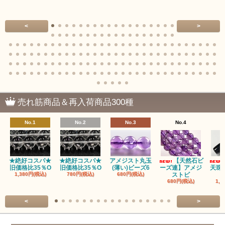
<
>
売れ筋商品＆再入荷商品300種
No.1
No.2
No.3
No.4
★絶好コスパ★
★絶好コスパ★
アメジスト丸玉
【天然石ビ
旧価格比35％O
旧価格比35％O
(薄い)ビーズ6
ーズ連】アメジ
天珠
1,380円(税込)
780円(税込)
680円(税込)
ストビ
680円(税込)
1,5
<
>