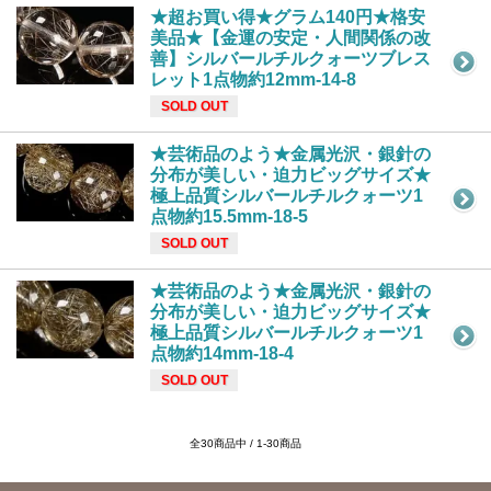
★超お買い得★グラム140円★格安
美品★【金運の安定・人間関係の改
善】シルバールチルクォーツブレス
レット1点物約12mm-14-8
SOLD OUT
★芸術品のよう★金属光沢・銀針の
分布が美しい・迫力ビッグサイズ★
極上品質シルバールチルクォーツ1
点物約15.5mm-18-5
SOLD OUT
★芸術品のよう★金属光沢・銀針の
分布が美しい・迫力ビッグサイズ★
極上品質シルバールチルクォーツ1
点物約14mm-18-4
SOLD OUT
全30商品中 / 1-30商品