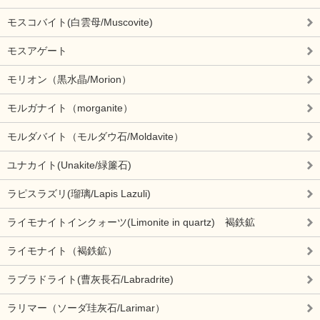
モスコバイト(白雲母/Muscovite)
モスアゲート
モリオン（黒水晶/Morion）
モルガナイト（morganite）
モルダバイト（モルダウ石/Moldavite）
ユナカイト(Unakite/緑簾石)
ラピスラズリ(瑠璃/Lapis Lazuli)
ライモナイトインクォーツ(Limonite in quartz) 褐鉄鉱
ライモナイト（褐鉄鉱）
ラブラドライト(曹灰長石/Labradrite)
ラリマー（ソーダ珪灰石/Larimar）