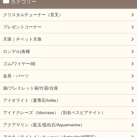
カテゴリー
クリスタルチューナー（音叉）
プレゼントコーナー
天珠｜チベット天珠
ロンデル|各種
ゴム/ワイヤー/紐
金具・パーツ
袋/ブレスレット箱/什器/台座
アイオライト（菫青石/Iolite）
アイドクレーズ（Idocrase）（別名ベスビアナイト）
アクアマリン（藍玉/藍柱石/Aquamarine）
アクチノライトインクォーツ（Actinolite/緑閃石）