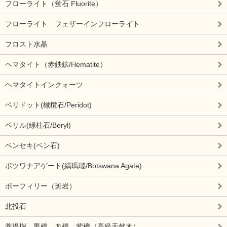
フローライト（蛍石 Fluorite）
フローライト フェザーインフローライト
フロスト水晶
ヘマタイト（赤鉄鉱/Hematite）
ヘマタイトインクォーツ
ペリドット(橄欖石/Peridot)
ベリル(緑柱石/Beryl)
ベンセキ(ベン石)
ボツワナアゲート(縞瑪瑙/Botswana Agate)
ポーフィリー（斑岩）
北投石
菩提樹、黒檀、血檀、紫檀（高級天然木）