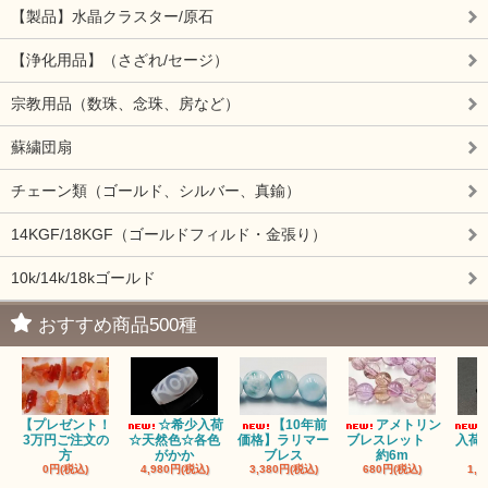
【製品】水晶クラスター/原石
【浄化用品】（さざれ/セージ）
宗教用品（数珠、念珠、房など）
蘇繍団扇
チェーン類（ゴールド、シルバー、真鍮）
14KGF/18KGF（ゴールドフィルド・金張り）
10k/14k/18kゴールド
おすすめ商品500種
【プレゼント！
☆希少入荷
【10年前
アメトリン
3万円ご注文の
☆天然色☆各色
価格】ラリマー
ブレスレット
入荷
方
がかか
ブレス
約6m
0円(税込)
4,980円(税込)
3,380円(税込)
680円(税込)
1,4