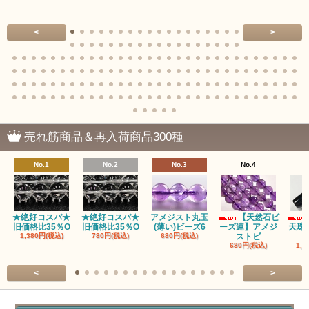
<
>
売れ筋商品＆再入荷商品300種
No.1
No.2
No.3
No.4
★絶好コスパ★
★絶好コスパ★
アメジスト丸玉
【天然石ビ
旧価格比35％O
旧価格比35％O
(薄い)ビーズ6
ーズ連】アメジ
天珠
1,380円(税込)
780円(税込)
680円(税込)
ストビ
680円(税込)
1,5
<
>