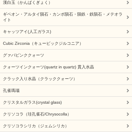
漢白玉（かんぱくぎょく）
ギベオン・アルタイ隕石・カンボ隕石・隕鉄・鉄隕石・メテオラ
イト
キャッツアイ(人工ガラス)
Cubic Zirconia（キュービックジルコニア）
グァバピンククォーツ
クォーツインクォーツ(quartz in quartz) 貫入水晶
クラック入り水晶（クラッククォーツ）
孔雀瑪瑙
クリスタルガラス(crystal glass)
クリソコラ（珪孔雀石/Chrysocolla）
クリソコラシリカ（ジェムシリカ）