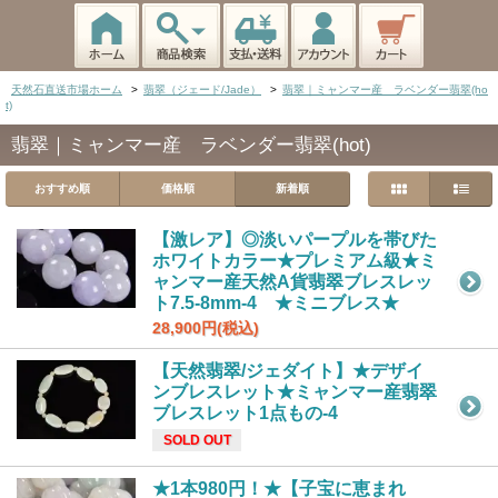
天然石直送市場ホーム
>
翡翠（ジェード/Jade）
>
翡翠｜ミャンマー産 ラベンダー翡翠(ho
t)
翡翠｜ミャンマー産 ラベンダー翡翠(hot)
おすすめ順
価格順
新着順
【激レア】◎淡いパープルを帯びた
ホワイトカラー★プレミアム級★ミ
ャンマー産天然A貨翡翠ブレスレッ
ト7.5-8mm-4 ★ミニブレス★
28,900円(税込)
【天然翡翠/ジェダイト】★デザイ
ンブレスレット★ミャンマー産翡翠
ブレスレット1点もの-4
SOLD OUT
★1本980円！★【子宝に恵まれ