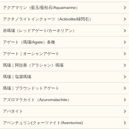
アクアマリン（藍玉/藍柱石/Aquamarine）
アクチノライトインクォーツ（Actinolite/緑閃石）
赤瑪瑙（レッドアゲート/カーネリアン）
アゲート（瑪瑙/Agate）各種
アゲート｜オーシャンアゲート
瑪瑙｜阿拉善（アラシャン）瑪瑙
瑪瑙｜塩源瑪瑙
瑪瑙｜ブラウンドットアゲート
アズロマラカイト（Azuromalachite）
アパタイト
アベンチュリン(クォーツァイト/Aventurine)