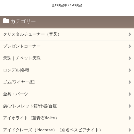
全19商品中 / 1-19商品
カテゴリー
クリスタルチューナー（音叉）
プレゼントコーナー
天珠｜チベット天珠
ロンデル|各種
ゴム/ワイヤー/紐
金具・パーツ
袋/ブレスレット箱/什器/台座
アイオライト（菫青石/Iolite）
アイドクレーズ（Idocrase）（別名ベスビアナイト）