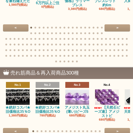
を兼ね備えたピ
価格】ラリマー
ブレスレット
入荷
6万円以上ご注
1,580円(税込)
ブレス
約6m
0円(税込)
3,380円(税込)
680円(税込)
1,1
<
>
売れ筋商品＆再入荷商品300種
No.1
No.2
No.3
No.4
★絶好コスパ★
★絶好コスパ★
アメジスト丸玉
【天然石ビ
旧価格比35％O
旧価格比35％O
(薄い)ビーズ6
ーズ連】アメジ
天珠
1,380円(税込)
780円(税込)
680円(税込)
ストビ
680円(税込)
1,5
<
>