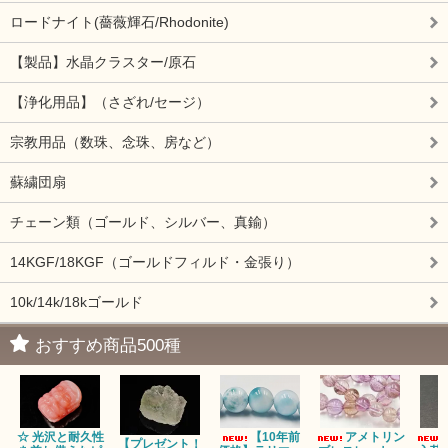
ロードナイト(薔薇輝石/Rhodonite)
【製品】水晶クラスター/原石
【浄化用品】（さざれ/セージ）
宗教用品（数珠、念珠、房など）
蘇繍団扇
チェーン類（ゴールド、シルバー、真鍮）
14KGF/18KGF（ゴールドフィルド・金張り）
10k/14k/18kゴールド
おすすめ商品500種
☆ 光沢と耐久性
【10年前
アメトリン
【プレゼント！