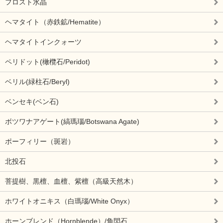
フロスト水晶
ヘマタイト（赤鉄鉱/Hematite）
ヘマタイトインクォーツ
ペリドット(橄欖石/Peridot)
ベリル(緑柱石/Beryl)
ベンセキ(ベン石)
ボツワナアゲート(縞瑪瑙/Botswana Agate)
ポーフィリー（斑岩）
北投石
菩提樹、黒檀、血檀、紫檀（高級天然木）
ホワイトオニキス（白瑪瑙/White Onyx）
ホーンブレンド（Hornblende）/角閃石