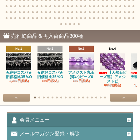
売れ筋商品＆再入荷商品300種
No.1
No.2
No.3
No.4
★絶好コスパ★
★絶好コスパ★
アメジスト丸玉
【天然石ビ
旧価格比35％O
旧価格比35％O
(薄い)ビーズ6
ーズ連】アメジ
天珠
1,380円(税込)
780円(税込)
680円(税込)
ストビ
680円(税込)
1,5
<
>
会員メニュー
メールマガジン登録・解除