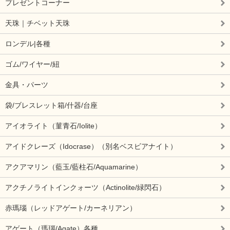
プレゼントコーナー
天珠｜チベット天珠
ロンデル|各種
ゴム/ワイヤー/紐
金具・パーツ
袋/ブレスレット箱/什器/台座
アイオライト（菫青石/Iolite）
アイドクレーズ（Idocrase）（別名ベスビアナイト）
アクアマリン（藍玉/藍柱石/Aquamarine）
アクチノライトインクォーツ（Actinolite/緑閃石）
赤瑪瑙（レッドアゲート/カーネリアン）
アゲート（瑪瑙/Agate）各種