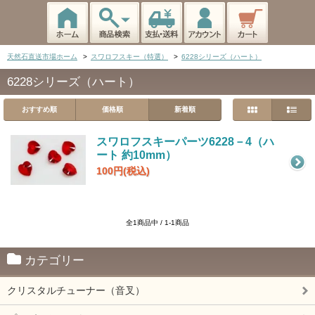
天然石直送市場ホーム
>
スワロフスキー（特選）
>
6228シリーズ（ハート）
6228シリーズ（ハート）
おすすめ順
価格順
新着順
スワロフスキーパーツ6228－4（ハ
ート 約10mm）
100円(税込)
全1商品中 / 1-1商品
カテゴリー
クリスタルチューナー（音叉）