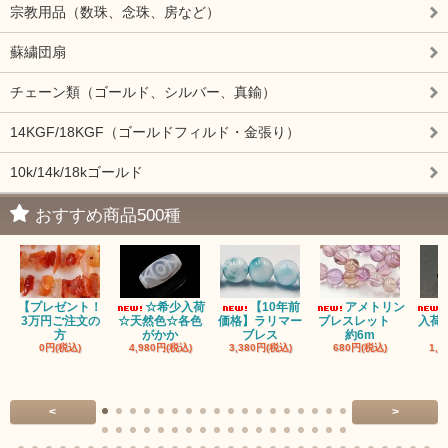
宗教用品（数珠、念珠、房など）
蘇繍団扇
チェーン類（ゴールド、シルバー、真鍮）
14KGF/18KGF（ゴールドフィルド・金張り）
10k/14k/18kゴールド
おすすめ商品500種
【プレゼント！
☆希少入荷
【10年前
アメトリン
3万円ご注文の
☆天然色☆各色
価格】ラリマー
ブレスレット
入荷
方
がかか
ブレス
約6m
0円(税込)
4,980円(税込)
3,380円(税込)
680円(税込)
1,4
<
>