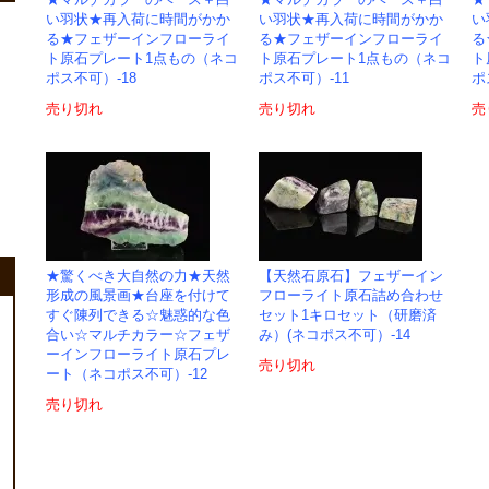
★マルチカラーのベース＋白
★マルチカラーのベース＋白
★
い羽状★再入荷に時間がかか
い羽状★再入荷に時間がかか
い
る★フェザーインフローライ
る★フェザーインフローライ
る
ト原石プレート1点もの（ネコ
ト原石プレート1点もの（ネコ
ト
ポス不可）-18
ポス不可）-11
ポ
売り切れ
売り切れ
売
★驚くべき大自然の力★天然
【天然石原石】フェザーイン
形成の風景画★台座を付けて
フローライト原石詰め合わせ
すぐ陳列できる☆魅惑的な色
セット1キロセット（研磨済
合い☆マルチカラー☆フェザ
み）(ネコポス不可）-14
ーインフローライト原石プレ
売り切れ
ート（ネコポス不可）-12
売り切れ