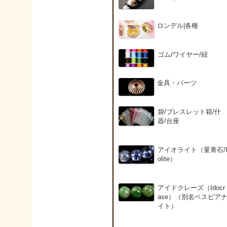
ロンデル|各種
ゴム/ワイヤー/紐
金具・パーツ
袋/ブレスレット箱/什
器/台座
アイオライト（菫青石/
olite）
アイドクレーズ（Idocr
ase）（別名ベスビア
イト）