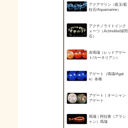
アクアマリン（藍玉/藍
柱石/Aquamarine）
アクチノライトインク
ォーツ（Actinolite/緑閃
石）
赤瑪瑙（レッドアゲー
ト/カーネリアン）
アゲート（瑪瑙/Agat
e）各種
アゲート｜オーシャン
アゲート
瑪瑙｜阿拉善（アラシ
ャン）瑪瑙