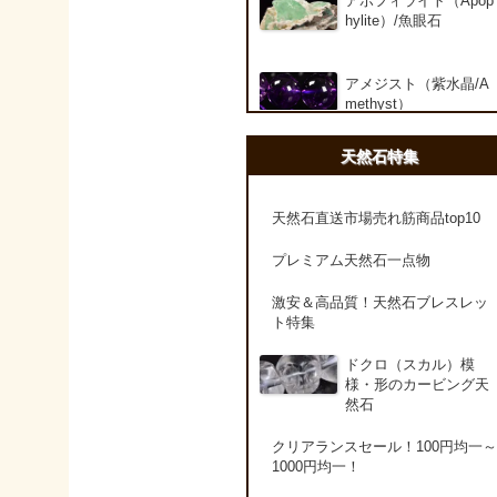
アポフィライト（Apop
hylite）/魚眼石
アメジスト（紫水晶/A
methyst）
天然石特集
アメシスティンクォー
ツ（Amethest in quart
z）
天然石直送市場売れ筋商品top10
プレミアム天然石一点物
ラベンダーアメジスト
激安＆高品質！天然石ブレスレッ
ト特集
アメトリン（紫黄水晶/
Ametrine）
ドクロ（スカル）模
様・形のカービング天
然石
アラゴナイト（霰石/Ar
agonite）
クリアランスセール！100円均一～
1000円均一！