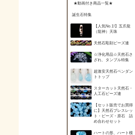
アンデシン（チベット
★動画付き商品一覧★
産日長石）
誕生石特集
アンフィボールインク
【人気No.1!】五爪龍
ォーツ(Amphibole)
（龍神）天珠
天然石彫刻ビーズ連
アンフィボールロック/
角閃岩（Amphibole ）
☆浄化用品☆天然石さ
ざれ、タンブル特集
イーグルアイ（EagleE
超激安天然石ペンダン
ye）
トトップ
スターカット天然石・
インカローズ（ロード
人工石ビーズ連
クロサイト/Rhodochro
ite）
【セット販売でお買得
に】天然石ブレスレッ
ト・ビーズ・原石 詰
インディアンアゲート(
め合わせセット
ndian Agate)
ハートの形、ハート模