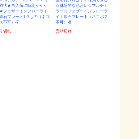
マルチカラーのベース＋白
座を付ければすぐ陳列できる
羽状★再入荷に時間がかか
☆魅惑的な色合い☆マルチカ
★フェザーインフローライ
ラー☆フェザーインフローラ
原石プレート1点もの（ネコ
イト原石プレート（ネコポス
ス不可）-7
不可）-8
り切れ
売り切れ