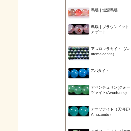
瑪瑙｜塩源瑪瑙
瑪瑙｜ブラウンドット
アゲート
アズロマラカイト（Az
uromalachite）
アパタイト
アベンチュリン(クォー
ツァイト/Aventurine)
アマゾナイト（天河石/
Amazonite）