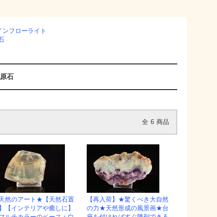
インフローライト
石
/原石
全
6
商品
天然のアート★【天然石置
【再入荷】★驚くべき大自然
】【インテリアや癒しに】
の力★天然形成の風景画★台