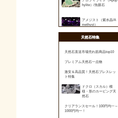
アポフィライト（Apop
hylite）/魚眼石
アメジスト（紫水晶/A
methyst）
天然石特集
アメシスティンクォー
ツ（Amethest in quart
z）
天然石直送市場売れ筋商品top10
プレミアム天然石一点物
ラベンダーアメジスト
激安＆高品質！天然石ブレスレッ
ト特集
アメトリン（紫黄水晶/
Ametrine）
ドクロ（スカル）模
様・形のカービング天
然石
アラゴナイト（霰石/Ar
agonite）
クリアランスセール！100円均一～
1000円均一！