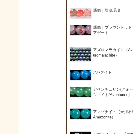
瑪瑙｜塩源瑪瑙
瑪瑙｜ブラウンドット
アゲート
アズロマラカイト（Az
uromalachite）
アパタイト
アベンチュリン(クォー
ツァイト/Aventurine)
アマゾナイト（天河石/
Amazonite）