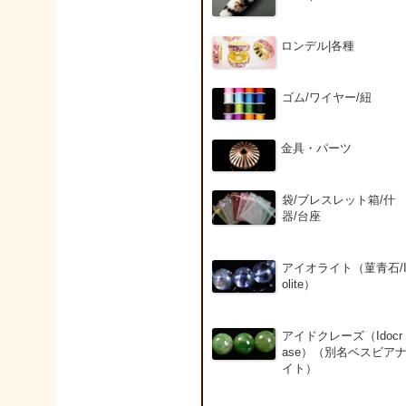
ロンデル|各種
ゴム/ワイヤー/紐
金具・パーツ
袋/ブレスレット箱/什
器/台座
アイオライト（菫青石/
olite）
アイドクレーズ（Idocr
ase）（別名ベスビア
イト）