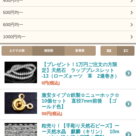
400円均一
500円均一
600円均一
1000円均一
おすすめ順
価格順
新着順
【プレゼント！1万円ご注文の方限
定】天然石 ラップブレスレット
-13（ローズォーツ 革 2連巻き）
0円(税込)
激安タイプ☆鉄製☆ニューホック☆
10個セット 直径7mm前後 【ゴ
ールド色】
50円(税込)
粒売り！【手彫り天然石ビーズ】ー
ー天然水晶 麒麟（キリン） 10m