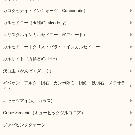
カコクセナイトインクォーツ（Cacoxenite）
カルセドニー（玉髄/Chalcedony）
クリスタルインカルセドニー（桜アゲート）
カルセドニー｜クリストバライトインカルセドニー
カルサイト（方解石/Calcite）
漢白玉（かんぱくぎょく）
ギベオン・アルタイ隕石・カンボ隕石・隕鉄・鉄隕石・メテオラ
イト
キャッツアイ(人工ガラス)
Cubic Zirconia（キュービックジルコニア）
グァバピンククォーツ