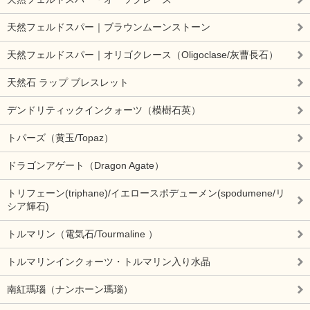
天然フェルドスパー｜ブラウンムーンストーン
天然フェルドスパー｜オリゴクレース（Oligoclase/灰曹長石）
天然石 ラップ ブレスレット
デンドリティックインクォーツ（模樹石英）
トパーズ（黄玉/Topaz）
ドラゴンアゲート（Dragon Agate）
トリフェーン(triphane)/イエロースポデューメン(spodumene/リ
シア輝石)
トルマリン（電気石/Tourmaline ）
トルマリンインクォーツ・トルマリン入り水晶
南紅瑪瑙（ナンホーン瑪瑙）