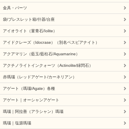
金具・パーツ
袋/ブレスレット箱/什器/台座
アイオライト（菫青石/Iolite）
アイドクレーズ（Idocrase）（別名ベスビアナイト）
アクアマリン（藍玉/藍柱石/Aquamarine）
アクチノライトインクォーツ（Actinolite/緑閃石）
赤瑪瑙（レッドアゲート/カーネリアン）
アゲート（瑪瑙/Agate）各種
アゲート｜オーシャンアゲート
瑪瑙｜阿拉善（アラシャン）瑪瑙
瑪瑙｜塩源瑪瑙