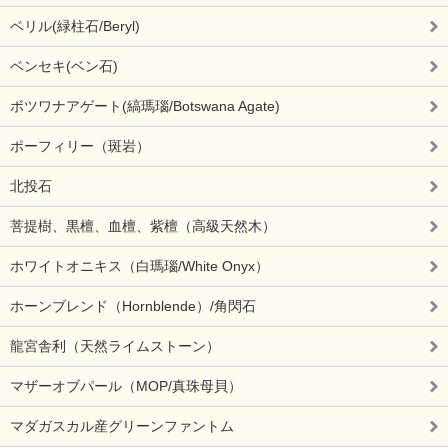
ベリル(緑柱石/Beryl)
ベンセキ(ベン石)
ボツワナアゲート(縞瑪瑙/Botswana Agate)
ポーフィリー（斑岩）
北投石
菩提樹、黒檀、血檀、紫檀（高級天然木）
ホワイトオニキス（白瑪瑙/White Onyx）
ホーンブレンド（Hornblende）/角閃石
龍宮舎利（天然ライムストーン）
マザーオブパール（MOP/真珠母貝）
マダガスカル産グリーンファントム