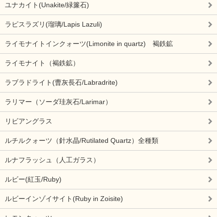
ユナカイト(Unakite/緑簾石)
ラピスラズリ(瑠璃/Lapis Lazuli)
ライモナイトインクォーツ(Limonite in quartz) 褐鉄鉱
ライモナイト（褐鉄鉱）
ラブラドライト(曹灰長石/Labradrite)
ラリマー（ソーダ珪灰石/Larimar）
リビアングラス
ルチルクォーツ（針水晶/Rutilated Quartz）全種類
ルナフラッシュ（人工ガラス）
ルビー(紅玉/Ruby)
ルビーインゾイサイト(Ruby in Zoisite)