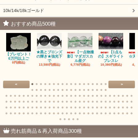
10k/14k/18kゴールド
おすすめ商品500種
★黒とブロンズ
【一点物撮
【1点も
【プレゼント！
の輝き★強光下
影】マダガスカ
の】スギライト
☆天
6万円以上ご
で
ル産グ
ブレスレ
0円(税込)
13,580円(税込)
6,778円(税込)
10,380円(税込)
4,9
<
>
売れ筋商品＆再入荷商品300種