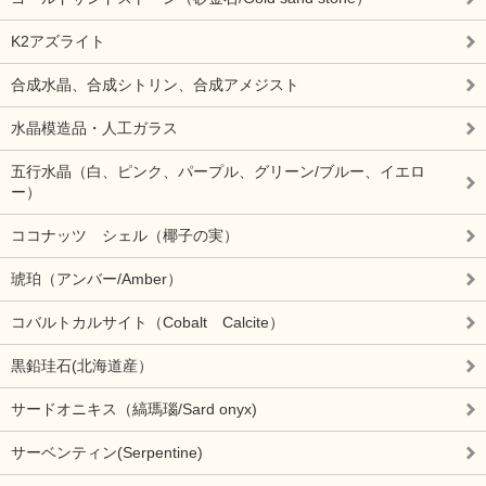
K2アズライト
合成水晶、合成シトリン、合成アメジスト
水晶模造品・人工ガラス
五行水晶（白、ピンク、パープル、グリーン/ブルー、イエロ
ー）
ココナッツ シェル（椰子の実）
琥珀（アンバー/Amber）
コバルトカルサイト（Cobalt Calcite）
黒鉛珪石(北海道産）
サードオニキス（縞瑪瑙/Sard onyx)
サーベンティン(Serpentine)