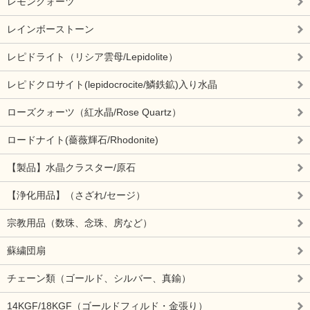
レモンクォーツ
レインボーストーン
レピドライト（リシア雲母/Lepidolite）
レピドクロサイト(lepidocrocite/鱗鉄鉱)入り水晶
ローズクォーツ（紅水晶/Rose Quartz）
ロードナイト(薔薇輝石/Rhodonite)
【製品】水晶クラスター/原石
【浄化用品】（さざれ/セージ）
宗教用品（数珠、念珠、房など）
蘇繍団扇
チェーン類（ゴールド、シルバー、真鍮）
14KGF/18KGF（ゴールドフィルド・金張り）