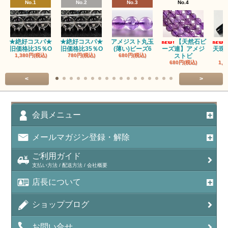
No.1
No.2
No.3
No.4
★絶好コスパ★
★絶好コスパ★
アメジスト丸玉
【天然石ビ
旧価格比35％O
旧価格比35％O
(薄い)ビーズ6
ーズ連】アメジ
天珠
1,380円(税込)
780円(税込)
680円(税込)
ストビ
680円(税込)
1,5
<
>
会員メニュー
メールマガジン登録・解除
ご利用ガイド
支払い方法 / 配送方法 / 会社概要
店長について
ショップブログ
お問い合せ