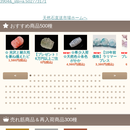
3904&_stp=a.502773171
天然石直送市場ホームへ
おすすめ商品500種
☆ 光沢と耐久性
☆希少入荷
【10年前
【プレゼント！
を兼ね備えたピ
☆天然色☆各色
価格】ラリマー
ブレ
6万円以上ご注
1,580円(税込)
がかか
ブレス
0円(税込)
4,980円(税込)
3,380円(税込)
68
<
>
売れ筋商品＆再入荷商品300種