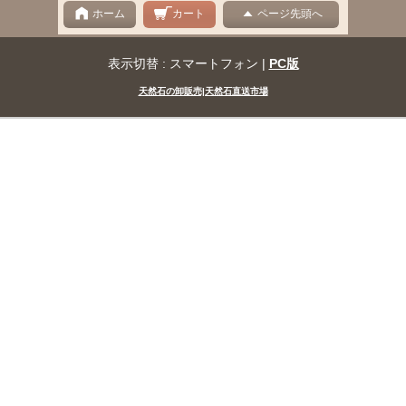
ホーム
カート
ページ先頭へ
表示切替 : スマートフォン |
PC版
天然石の卸販売|天然石直送市場