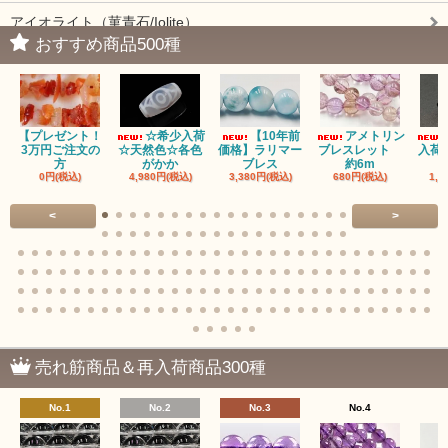
アイオライト（菫青石/Iolite）
おすすめ商品500種
アイドクレーズ（Idocrase）（別名ベスビアナイト）
アクアマリン（藍玉/藍柱石/Aquamarine）
【プレゼント！
☆希少入荷
【10年前
アメトリン
アクチノライトインクォーツ（Actinolite/緑閃石）
3万円ご注文の
☆天然色☆各色
価格】ラリマー
ブレスレット
入荷
方
がかか
ブレス
約6m
0円(税込)
4,980円(税込)
3,380円(税込)
680円(税込)
1,4
赤瑪瑙（レッドアゲート/カーネリアン）
<
>
アゲート（瑪瑙/Agate）各種
アゲート｜オーシャンアゲート
瑪瑙｜阿拉善（アラシャン）瑪瑙
瑪瑙｜塩源瑪瑙
売れ筋商品＆再入荷商品300種
瑪瑙｜ブラウンドットアゲート
No.1
No.2
No.3
No.4
アズロマラカイト（Azuromalachite）