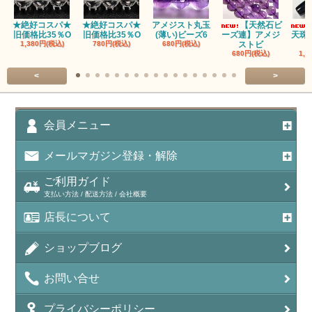
アパタイト
★絶好コスパ★
★絶好コスパ★
アメジスト丸玉
【天然石ビ
旧価格比35％O
旧価格比35％O
(薄い)ビーズ6
ーズ連】アメジ
天珠
アベンチュリン(クォーツァイト/Aventurine)
1,380円(税込)
780円(税込)
680円(税込)
ストビ
680円(税込)
1,5
アマゾナイト（天河石/Amazonite）
<
>
アポフィライト（Apophylite）/魚眼石
アメジスト（紫水晶/Amethyst）
会員メニュー
アメシスティンクォーツ（Amethest in quartz）
メールマガジン登録・解除
ラベンダーアメジスト
ご利用ガイド
支払い方法 / 配送方法 / 会社概要
アメトリン（紫黄水晶/Ametrine）
店長について
アラゴナイト（霰石/Aragonite）
ショップブログ
アンデシン（チベット産日長石）
お問い合せ
アンフィボールインクォーツ(Amphibole)
プライバシーポリシー