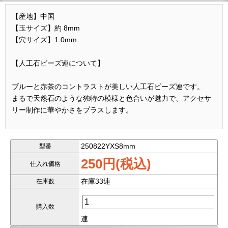
【産地】中国
【玉サイズ】約 8mm
【穴サイズ】1.0mm
【人工石ビーズ連について】
ブルーと赤茶のコントラストが美しい人工石ビーズ連です。
まるで天然石のような独特の模様と色合いが魅力で、アクセサ
リー制作に華やかさをプラスします。
鑑別の結果、本商品は「カルサイト粉末と鉱物粉末を混合した
合成樹脂成形品」であることが確認されています。天然石では
250822YXS8mm
型番
ありませんが、人工石ならではの鮮やかな発色と美しい模様を
250円(税込)
仕入れ価格
お楽しみいただけます。
在庫33連
在庫数
【ご使用上の注意】
・表面に凹みがあるビーズを含む場合がございます。
購入数
・天然石由来の粉末を使用しているため、模様や色合いに個体
連
差があります。