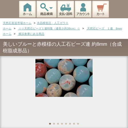
天然石直送市場ホーム
>
水晶模造品・人工ガラス
ホーム
>
☆☆天然石ビーズ１連特集（連長さ約38cm）☆
>
天然石ビーズ １連 8mm
ホーム
>
横浜倉庫にある商品
美しいブルーと赤模様の人工石ビーズ連 約8mm（合成
樹脂成形品）