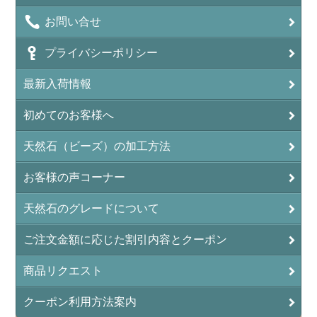
アンデシン（チベット産日長石）
お問い合せ
アンフィボールインクォーツ(Amphibole)
プライバシーポリシー
アンフィボールロック/角閃岩（Amphibole ）
最新入荷情報
イーグルアイ（EagleEye）
初めてのお客様へ
インカローズ（ロードクロサイト/Rhodochrosite）
インディアンアゲート(Indian Agate)
天然石（ビーズ）の加工方法
エメラルド(emerald/翠玉)
お客様の声コーナー
エレスチャル(elestial/骸骨水晶)
天然石のグレードについて
エンジェライト（硬石膏/Angelite）
ご注文金額に応じた割引内容とクーポン
オーロラクォーツ(レインボー水晶)
商品リクエスト
オニキス(ブラック)(Black Onyx)
クーポン利用方法案内
オブシディアン（黒曜石/Obsidian）