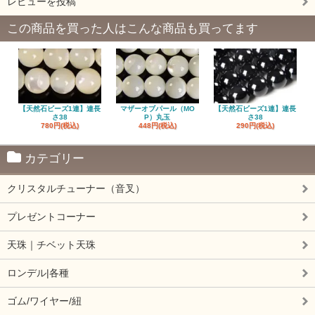
レビューを投稿
この商品を買った人はこんな商品も買ってます
【天然石ビーズ1連】連長
マザーオブパール（MO
【天然石ビーズ1連】連長
さ38
P）丸玉
さ38
780円(税込)
448円(税込)
290円(税込)
カテゴリー
クリスタルチューナー（音叉）
プレゼントコーナー
天珠｜チベット天珠
ロンデル|各種
ゴム/ワイヤー/紐