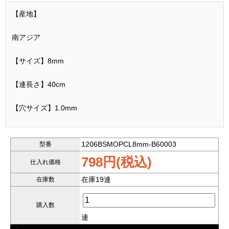
【産地】
南アジア
【サイズ】8mm
【連長さ】40cm
【穴サイズ】1.0mm
◆天然色のブラウンマザーオブパール８mmビーズ連です！
1206BSMOPCL8mm-B60003
型番
◆真珠を生む貝類から仕上げたラウンドビーズです。「母の
798円(税込)
仕入れ価格
愛」の意味に富んだこの商品を使って色々魅了の商品を作成し
ましょう。
在庫19連
在庫数
★とても脆いものですので、穴周りに欠けが多いが、極めて少
購入数
ないほうのみ厳選させていただきました！
連