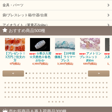
金具・パーツ
袋/ブレスレット箱/什器/台座
アイオライト（菫青石/Iolite）
おすすめ商品500種
アイドクレーズ（Idocrase）（別名ベスビアナイト）
アクアマリン（藍玉/藍柱石/Aquamarine）
【プレゼント！
☆希少入荷
【10年前
アメトリン
アクチノライトインクォーツ（Actinolite/緑閃石）
3万円ご注文の
☆天然色☆各色
価格】ラリマー
ブレスレット
入荷
方
がかか
ブレス
約6m
0円(税込)
4,980円(税込)
3,380円(税込)
680円(税込)
1,4
赤瑪瑙（レッドアゲート/カーネリアン）
<
>
アゲート（瑪瑙/Agate）各種
アゲート｜オーシャンアゲート
瑪瑙｜阿拉善（アラシャン）瑪瑙
瑪瑙｜塩源瑪瑙
売れ筋商品＆再入荷商品300種