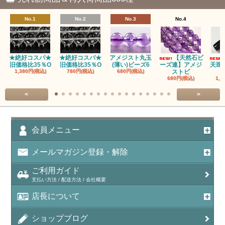
瑪瑙｜ブラウンドットアゲート
No.1
No.2
No.3
No.4
アズロマラカイト（Azuromalachite）
アパタイト
★絶好コスパ★
★絶好コスパ★
アメジスト丸玉
【天然石ビ
旧価格比35％O
旧価格比35％O
(薄い)ビーズ6
ーズ連】アメジ
天珠
アベンチュリン(クォーツァイト/Aventurine)
1,380円(税込)
780円(税込)
680円(税込)
ストビ
680円(税込)
1,5
アマゾナイト（天河石/Amazonite）
<
>
アポフィライト（Apophylite）/魚眼石
アメジスト（紫水晶/Amethyst）
会員メニュー
アメシスティンクォーツ（Amethest in quartz）
メールマガジン登録・解除
ラベンダーアメジスト
ご利用ガイド
支払い方法 / 配送方法 / 会社概要
アメトリン（紫黄水晶/Ametrine）
店長について
アラゴナイト（霰石/Aragonite）
ショップブログ