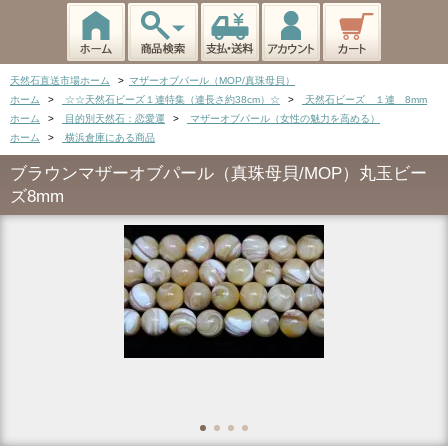
天然石直送市場ホーム
>
マザーオブパール（MOP/真珠母貝）
ホーム
>
☆☆天然石ビーズ１連特集（連長さ約38cm）☆
>
天然石ビーズ １連 8mm
ホーム
>
目的別天然石：恋愛運
>
マザーオブパール（女性の魅力を高める）
ホーム
>
横浜倉庫にある商品
ブラウンマザーオブパール（真珠母貝/MOP）丸玉ビー
ズ8mm