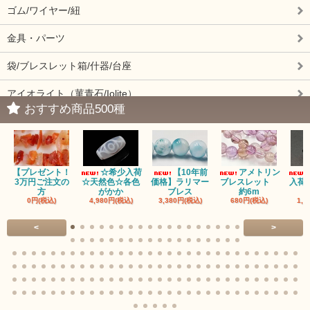
ゴム/ワイヤー/紐
金具・パーツ
袋/ブレスレット箱/什器/台座
アイオライト（菫青石/Iolite）
おすすめ商品500種
アイドクレーズ（Idocrase）（別名ベスビアナイト）
アクアマリン（藍玉/藍柱石/Aquamarine）
【プレゼント！
☆希少入荷
【10年前
アメトリン
アクチノライトインクォーツ（Actinolite/緑閃石）
3万円ご注文の
☆天然色☆各色
価格】ラリマー
ブレスレット
入荷
方
がかか
ブレス
約6m
0円(税込)
4,980円(税込)
3,380円(税込)
680円(税込)
1,4
赤瑪瑙（レッドアゲート/カーネリアン）
<
>
アゲート（瑪瑙/Agate）各種
アゲート｜オーシャンアゲート
瑪瑙｜阿拉善（アラシャン）瑪瑙