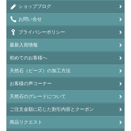
ショップブログ
アンデシン（チベット産日長石）
お問い合せ
アンフィボールインクォーツ(Amphibole)
プライバシーポリシー
アンフィボールロック/角閃岩（Amphibole ）
最新入荷情報
イーグルアイ（EagleEye）
初めてのお客様へ
インカローズ（ロードクロサイト/Rhodochrosite）
インディアンアゲート(Indian Agate)
天然石（ビーズ）の加工方法
エメラルド(emerald/翠玉)
お客様の声コーナー
エレスチャル(elestial/骸骨水晶)
天然石のグレードについて
エンジェライト（硬石膏/Angelite）
ご注文金額に応じた割引内容とクーポン
オーロラクォーツ(レインボー水晶)
商品リクエスト
オニキス(ブラック)(Black Onyx)