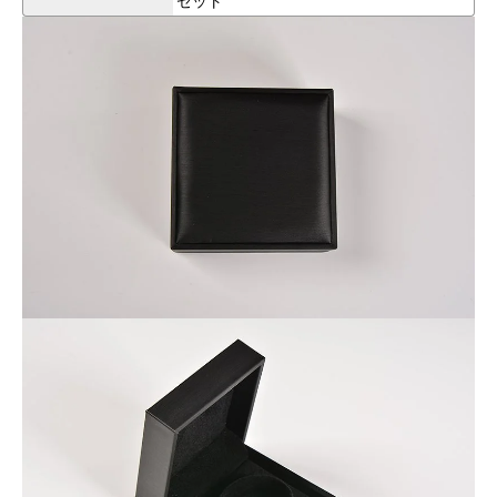
セット
アクセサリーに合わせてジュエリーケースをお付けするとお客
様に喜ばれると思います。
※なるべく現物に近い写真撮影を心がけていますが、モニター
環境により実物との色合いの差が生じる場合があります。
※こちらの商品は【クーポン利用不可】です。
※おひとり様【2セットまで】のご購入とさせていただきます。
理由：近年の仕入れコストの上昇により、本来であれば価格を
改定すべき状況ではありますが、これまでの価格でご提供を続
けるために、クーポン対象外とさせていただいております。
また、できるだけ多くのお客様にご利用いただけるよう、お一
人様2セットまでのご購入に制限させていただいております。何
卒ご理解のほどよろしくお願いいたします。