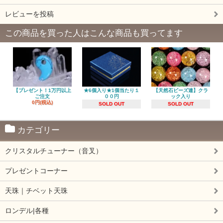
レビューを投稿
この商品を買った人はこんな商品も買ってます
【プレゼント！1万円以上
★6個入り★1個当たり１
【天然石ビーズ連】クラ
ご注文
００円
ック入り
0円(税込)
SOLD OUT
SOLD OUT
カテゴリー
クリスタルチューナー（音叉）
プレゼントコーナー
天珠｜チベット天珠
ロンデル|各種