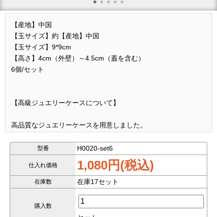
【産地】中国
【玉サイズ】約【産地】中国
【玉サイズ】9*9cm
【高さ】4cm（外壁）～4.5cm（蓋を含む）
6個/セット
【高級ジュエリーケースについて】
高品質なジュエリーケースを用意しました。
材質はPUです。
H0020-set6
型番
1,080円(税込)
仕入れ価格
ブレスレット、バングル用、ネックレス用、指輪用、ピアス
用、ペンダントトップ用など様々な形で、
在庫17セット
在庫数
黒、金色、ブルー、孔雀ブルーなどいろいろなカラーを用意し
購入数
ています。