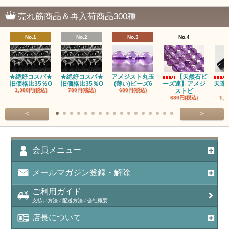
瑪瑙｜塩源瑪瑙
売れ筋商品＆再入荷商品300種
瑪瑙｜ブラウンドットアゲート
No.1
No.2
No.3
No.4
アズロマラカイト（Azuromalachite）
アパタイト
★絶好コスパ★
★絶好コスパ★
アメジスト丸玉
【天然石ビ
旧価格比35％O
旧価格比35％O
(薄い)ビーズ6
ーズ連】アメジ
天珠
アベンチュリン(クォーツァイト/Aventurine)
1,380円(税込)
780円(税込)
680円(税込)
ストビ
680円(税込)
1,5
アマゾナイト（天河石/Amazonite）
<
>
アポフィライト（Apophylite）/魚眼石
アメジスト（紫水晶/Amethyst）
会員メニュー
アメシスティンクォーツ（Amethest in quartz）
メールマガジン登録・解除
ラベンダーアメジスト
ご利用ガイド
支払い方法 / 配送方法 / 会社概要
アメトリン（紫黄水晶/Ametrine）
店長について
アラゴナイト（霰石/Aragonite）