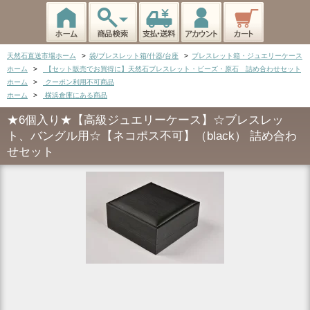
天然石直送市場ホーム
>
袋/ブレスレット箱/什器/台座
>
ブレスレット箱・ジュエリーケース
ホーム
>
【セット販売でお買得に】天然石ブレスレット・ビーズ・原石 詰め合わせセット
ホーム
>
クーポン利用不可商品
ホーム
>
横浜倉庫にある商品
★6個入り★【高級ジュエリーケース】☆ブレスレッ
ト、バングル用☆【ネコポス不可】（black） 詰め合わ
せセット