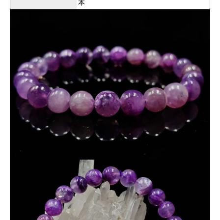
本
一般的な濃紫で重厚感のあるチャロアイトとは異なり、
光を通すことで色味がやわらかく見え、
軽やかで上質な印象
を与えてくれます。
シリカ由来の透明感により、チャロアイト特有の模様や色
合いが穏やかに調和し、
優しく落ち着いた雰囲気
をお楽し
みいただけます。
近年、チャロアイトは原石・流通価格ともに上昇傾向にあ
りますが、本商品は
品質に対してコストパフォーマンスの
高い価格
でのご案内となります。
パワーストーンとしての意味
チャロアイトは、恐れや不安を手放し、
心を癒す石として知られています。シリカを含むことでエ
ネルギーはより穏やかに広がり、
リラックスと安心感
をも
たらすといわれています。