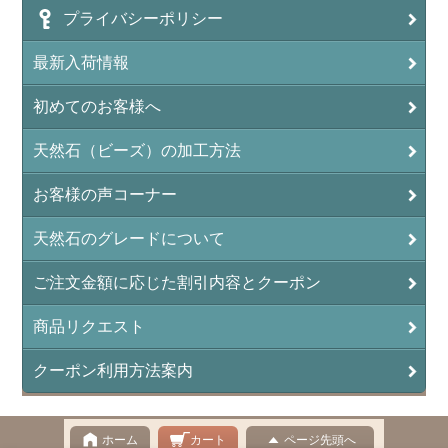
プライバシーポリシー
アンフィボールロック/角閃岩（Amphibole ）
最新入荷情報
イーグルアイ（EagleEye）
初めてのお客様へ
インカローズ（ロードクロサイト/Rhodochrosite）
インディアンアゲート(Indian Agate)
天然石（ビーズ）の加工方法
エメラルド(emerald/翠玉)
お客様の声コーナー
エレスチャル(elestial/骸骨水晶)
天然石のグレードについて
エンジェライト（硬石膏/Angelite）
ご注文金額に応じた割引内容とクーポン
オーロラクォーツ(レインボー水晶)
商品リクエスト
オニキス(ブラック)(Black Onyx)
クーポン利用方法案内
オブシディアン（黒曜石/Obsidian）
オフィカルサイト（蛇灰岩/Ophicalcite）
ホーム
カート
ページ先頭へ