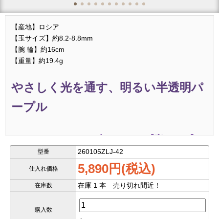
【産地】ロシア
【玉サイズ】約8.2-8.8mm
【腕 輪】約16cm
【重量】約19.4g
やさしく光を通す、明るい半透明パ
ープル
チャロアイトシリカ ブレスレット【高コスパ】
260105ZLJ-42
型番
世界三大ヒーリングストーンのひとつとして知られる
チャ
5,890円(税込)
仕入れ価格
ロアイト
。
在庫 1 本 売り切れ間近！
在庫数
本品はシリカ成分を含み、
明るく優しい半透明パープル
が
特徴のチャロアイトシリカブレスレットです。
購入数