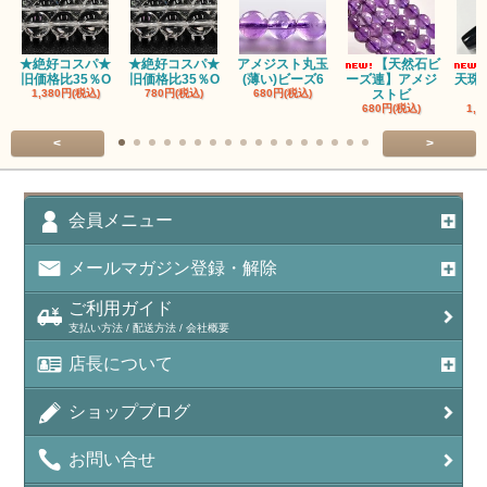
アパタイト
★絶好コスパ★
★絶好コスパ★
アメジスト丸玉
【天然石ビ
旧価格比35％O
旧価格比35％O
(薄い)ビーズ6
ーズ連】アメジ
天珠
アベンチュリン(クォーツァイト/Aventurine)
1,380円(税込)
780円(税込)
680円(税込)
ストビ
680円(税込)
1,5
アマゾナイト（天河石/Amazonite）
<
>
アポフィライト（Apophylite）/魚眼石
アメジスト（紫水晶/Amethyst）
会員メニュー
アメシスティンクォーツ（Amethest in quartz）
メールマガジン登録・解除
ラベンダーアメジスト
ご利用ガイド
支払い方法 / 配送方法 / 会社概要
アメトリン（紫黄水晶/Ametrine）
店長について
アラゴナイト（霰石/Aragonite）
ショップブログ
アンデシン（チベット産日長石）
お問い合せ
アンフィボールインクォーツ(Amphibole)