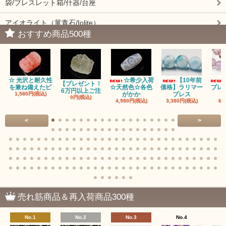
袋/ブレスレット箱/什器/台座
アイオライト（菫青石/Iolite）
おすすめ商品500種
アイドクレーズ（Idocrase）（別名ベスビアナイト）
アクアマリン（藍玉/藍柱石/Aquamarine）
☆ 光沢と耐久性
☆希少入荷
【10年前
アクチノライトインクォーツ（Actinolite/緑閃石）
【プレゼント！
を兼ね備えたピ
☆天然色☆各色
価格】ラリマー
ブレ
6万円以上ご注
1,580円(税込)
がかか
ブレス
0円(税込)
4,980円(税込)
3,380円(税込)
68
赤瑪瑙（レッドアゲート/カーネリアン）
<
>
アゲート（瑪瑙/Agate）各種
アゲート｜オーシャンアゲート
瑪瑙｜阿拉善（アラシャン）瑪瑙
瑪瑙｜塩源瑪瑙
売れ筋商品＆再入荷商品300種
瑪瑙｜ブラウンドットアゲート
No.1
No.2
No.3
No.4
アズロマラカイト（Azuromalachite）