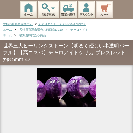
天然石直送市場ホーム
>
チャロアイト（チャロ石/Charoite）
ホーム
>
天然石直送市場売れ筋商品top10
>
チャロアイト
ホーム
>
横浜倉庫にある商品
世界三大ヒーリングストーン【明るく優しい半透明パー
プル】【高コスパ】チャロアイトシリカ ブレスレット
約8.5mm-42