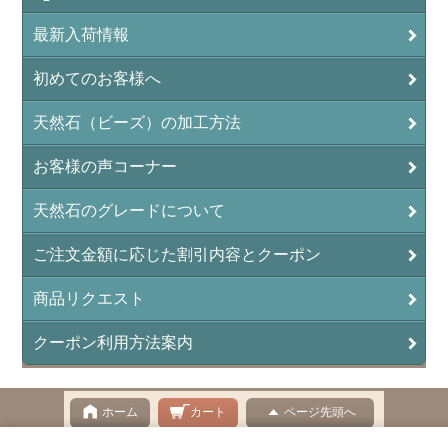
アンフィボールロック/角閃岩（Amphibole ）
最新入荷情報
イーグルアイ（EagleEye）
初めてのお客様へ
インカローズ（ロードクロサイト/Rhodochrosite）
インディアンアゲート(Indian Agate)
天然石（ビーズ）の加工方法
エメラルド(emerald/翠玉)
お客様の声コーナー
エレスチャル(elestial/骸骨水晶)
天然石のグレードについて
エンジェライト（硬石膏/Angelite）
ご注文金額に応じた割引内容とクーポン
オーロラクォーツ(レインボー水晶)
商品リクエスト
オニキス(ブラック)(Black Onyx)
クーポン利用方法案内
オブシディアン（黒曜石/Obsidian）
オフィカルサイト（蛇灰岩/Ophicalcite）
ホーム
カート
ページ先頭へ
オパール（蛋白石/Opal）