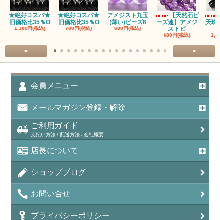
アパタイト
★絶好コスパ★
★絶好コスパ★
アメジスト丸玉
【天然石ビ
旧価格比35％O
旧価格比35％O
(薄い)ビーズ6
ーズ連】アメジ
天珠
アベンチュリン(クォーツァイト/Aventurine)
1,380円(税込)
780円(税込)
680円(税込)
ストビ
680円(税込)
1,5
アマゾナイト（天河石/Amazonite）
<
>
アポフィライト（Apophylite）/魚眼石
アメジスト（紫水晶/Amethyst）
会員メニュー
アメシスティンクォーツ（Amethest in quartz）
メールマガジン登録・解除
ラベンダーアメジスト
ご利用ガイド
支払い方法 / 配送方法 / 会社概要
アメトリン（紫黄水晶/Ametrine）
店長について
アラゴナイト（霰石/Aragonite）
ショップブログ
アンデシン（チベット産日長石）
お問い合せ
アンフィボールインクォーツ(Amphibole)
プライバシーポリシー