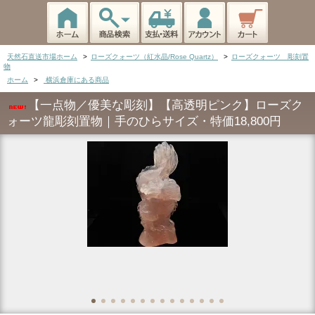
天然石直送市場ホーム
>
ローズクォーツ（紅水晶/Rose Quartz）
>
ローズクォーツ 彫刻置
物
ホーム
>
横浜倉庫にある商品
【一点物／優美な彫刻】【高透明ピンク】ローズク
ォーツ龍彫刻置物｜手のひらサイズ・特価18,800円