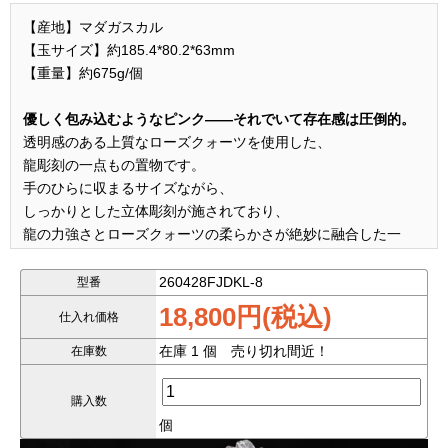
【産地】マダガスカル
【玉サイズ】約185.4*80.2*63mm
【重量】約675g/個
優しく包み込むようなピンク――それでいて存在感は圧倒的。
透明感のある上質なローズクォーツを使用した、
龍彫刻の一点もの置物です。
手のひらに収まるサイズながら、
しっかりとした立体彫刻が施されており、
龍の力強さとローズクォーツの柔らかさが絶妙に融合した一
本。
特にこの個体は、
260428FJDKL-8
型番
全体的にミルキーすぎない、ほどよい透明感のピンク
が魅力。
18,800円(税込)
仕入れ価格
光を通すことで、より美しい表情を見せてくれます。
龍は風水において「運気上昇」「成功」「守護」の象徴、
在庫 1 個 売り切れ間近！
在庫数
ローズクォーツは「愛」「調和」「人間関係」を司る石。
力強さと優しさを兼ね備えた、非常にバランスの良いエネルギ
購入数
ー
を持つ組み合わせです。
個
インテリアとしても、運気アイテムとしてもおすすめ。