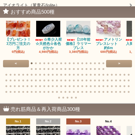
アイオライト（菫青石/Iolite）
おすすめ商品500種
アイドクレーズ（Idocrase）（別名ベスビアナイト）
アクアマリン（藍玉/藍柱石/Aquamarine）
【プレゼント！
☆希少入荷
【10年前
アメトリン
アクチノライトインクォーツ（Actinolite/緑閃石）
3万円ご注文の
☆天然色☆各色
価格】ラリマー
ブレスレット
入荷
方
がかか
ブレス
約6m
0円(税込)
4,980円(税込)
3,380円(税込)
680円(税込)
1,4
赤瑪瑙（レッドアゲート/カーネリアン）
<
>
アゲート（瑪瑙/Agate）各種
アゲート｜オーシャンアゲート
瑪瑙｜阿拉善（アラシャン）瑪瑙
瑪瑙｜塩源瑪瑙
売れ筋商品＆再入荷商品300種
瑪瑙｜ブラウンドットアゲート
No.1
No.2
No.3
No.4
アズロマラカイト（Azuromalachite）