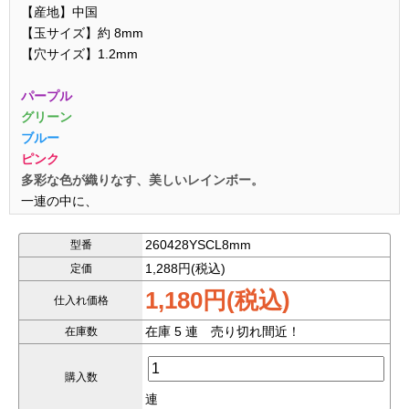
【産地】中国
【玉サイズ】約 8mm
【穴サイズ】1.2mm
パープル
グリーン
ブルー
ピンク
多彩な色が織りなす、美しいレインボー。
一連の中に、
様々なカラーがバランスよく混在
する
魅力的なレインボーフローライト。
260428YSCL8mm
型番
1,288円(税込)
定価
■ 豊かなカラーバリエーション
1,180円(税込)
仕入れ価格
粒ごとに異なる色味を持ち、
パープル・グリーン・ブルー・ピンク系
が美しく調和。
在庫 5 連 売り切れ間近！
在庫数
単調にならない、表情豊かな連です。
購入数
■ 透明感と発色のバランス良好
連