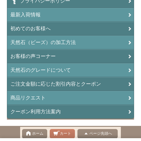
プライバシーポリシー
アンフィボールロック/角閃岩（Amphibole ）
最新入荷情報
イーグルアイ（EagleEye）
初めてのお客様へ
インカローズ（ロードクロサイト/Rhodochrosite）
インディアンアゲート(Indian Agate)
天然石（ビーズ）の加工方法
エメラルド(emerald/翠玉)
お客様の声コーナー
エレスチャル(elestial/骸骨水晶)
天然石のグレードについて
エンジェライト（硬石膏/Angelite）
ご注文金額に応じた割引内容とクーポン
オーロラクォーツ(レインボー水晶)
商品リクエスト
オニキス(ブラック)(Black Onyx)
クーポン利用方法案内
オブシディアン（黒曜石/Obsidian）
オフィカルサイト（蛇灰岩/Ophicalcite）
ホーム
カート
ページ先頭へ