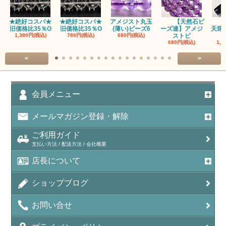
アパタイト
★絶好コスパ★
★絶好コスパ★
アメジスト丸玉
【天然石ビ
旧価格比35％O
旧価格比35％O
(薄い)ビーズ6
ーズ連】アメジ
天珠
アベンチュリン(クォーツァイト/Aventurine)
1,380円(税込)
780円(税込)
680円(税込)
ストビ
680円(税込)
1,5
アマゾナイト（天河石/Amazonite）
<
>
アポフィライト（Apophylite）/魚眼石
アメジスト（紫水晶/Amethyst）
会員メニュー
アメシスティンクォーツ（Amethest in quartz）
メールマガジン登録・解除
ラベンダーアメジスト
ご利用ガイド
支払い方法 / 配送方法 / 会社概要
アメトリン（紫黄水晶/Ametrine）
店長について
アラゴナイト（霰石/Aragonite）
ショップブログ
アンデシン（チベット産日長石）
お問い合せ
アンフィボールインクォーツ(Amphibole)