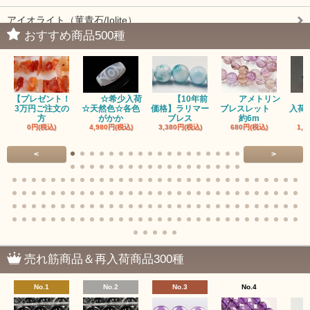
アイオライト（菫青石/Iolite）
おすすめ商品500種
アイドクレーズ（Idocrase）（別名ベスビアナイト）
アクアマリン（藍玉/藍柱石/Aquamarine）
【プレゼント！
☆希少入荷
【10年前
アメトリン
アクチノライトインクォーツ（Actinolite/緑閃石）
3万円ご注文の
☆天然色☆各色
価格】ラリマー
ブレスレット
入荷
方
がかか
ブレス
約6m
0円(税込)
4,980円(税込)
3,380円(税込)
680円(税込)
1,4
赤瑪瑙（レッドアゲート/カーネリアン）
<
>
アゲート（瑪瑙/Agate）各種
アゲート｜オーシャンアゲート
瑪瑙｜阿拉善（アラシャン）瑪瑙
瑪瑙｜塩源瑪瑙
売れ筋商品＆再入荷商品300種
瑪瑙｜ブラウンドットアゲート
No.1
No.2
No.3
No.4
アズロマラカイト（Azuromalachite）