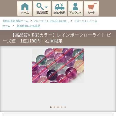
天然石直送市場ホーム
>
フローライト（蛍石 Fluorite）
>
フローライトビーズ
ホーム
>
横浜倉庫にある商品
【高品質×多彩カラー】レインボーフローライト ビ
ーズ連｜1連1180円・在庫限定