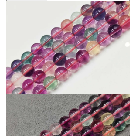
クリア感のある粒から、色乗りの良い粒まで、
使いやすく見栄えの良い品質
。
■ 圧倒的コストパフォーマンス
1連1180円
このクオリティ・この色幅でこの価格は
非常に魅力的な条件
です。
■ 在庫限定
安定入荷が難しいため、
在庫限りで終了予定
。
■ 制作・販売用にも最適
ブレスレット制作やパーツ取りなど、
幅広く活用できる万能素材です。
気になった方はお早めに。