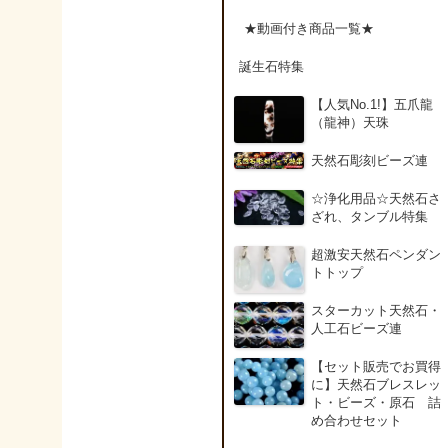
アンデシン（チベット
★動画付き商品一覧★
産日長石）
誕生石特集
アンフィボールインク
【人気No.1!】五爪龍
ォーツ(Amphibole)
（龍神）天珠
天然石彫刻ビーズ連
アンフィボールロック/
角閃岩（Amphibole ）
☆浄化用品☆天然石さ
ざれ、タンブル特集
イーグルアイ（EagleE
超激安天然石ペンダン
ye）
トトップ
スターカット天然石・
インカローズ（ロード
人工石ビーズ連
クロサイト/Rhodochro
ite）
【セット販売でお買得
に】天然石ブレスレッ
ト・ビーズ・原石 詰
インディアンアゲート(
め合わせセット
ndian Agate)