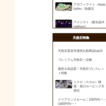
アポフィライト（Apop
hylite）/魚眼石
アメジスト（紫水晶/A
methyst）
天然石特集
アメシスティンクォー
ツ（Amethest in quart
z）
天然石直送市場売れ筋商品top10
プレミアム天然石一点物
ラベンダーアメジスト
激安＆高品質！天然石ブレスレッ
ト特集
アメトリン（紫黄水晶/
Ametrine）
ドクロ（スカル）模
様・形のカービング天
然石
アラゴナイト（霰石/Ar
agonite）
クリアランスセール！100円均一～
1000円均一！