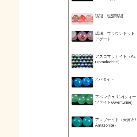
瑪瑙｜塩源瑪瑙
瑪瑙｜ブラウンドット
アゲート
アズロマラカイト（Az
uromalachite）
アパタイト
アベンチュリン(クォー
ツァイト/Aventurine)
アマゾナイト（天河石/
Amazonite）