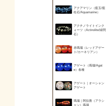
アクアマリン（藍玉/藍
柱石/Aquamarine）
アクチノライトインク
ォーツ（Actinolite/緑閃
石）
赤瑪瑙（レッドアゲー
ト/カーネリアン）
アゲート（瑪瑙/Agat
e）各種
アゲート｜オーシャン
アゲート
瑪瑙｜阿拉善（アラシ
ャン）瑪瑙