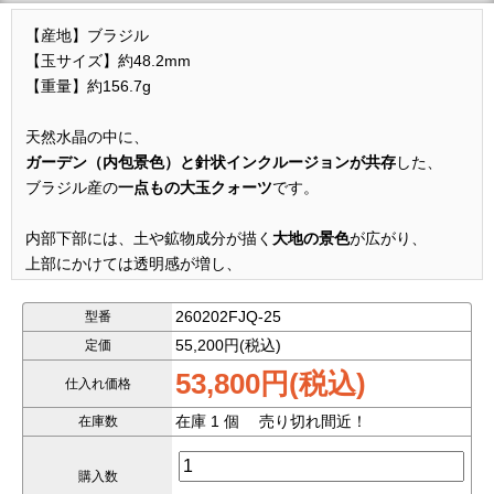
【産地】ブラジル
【玉サイズ】約48.2mm
【重量】約156.7g
天然水晶の中に、
ガーデン（内包景色）と針状インクルージョンが共存
した、
ブラジル産の
一点もの大玉クォーツ
です。
内部下部には、土や鉱物成分が描く
大地の景色
が広がり、
上部にかけては透明感が増し、
太く力強い針状インクルージョン
が確認できます。
260202FJQ-25
型番
ガーデンクォーツ特有の静けさと、
55,200円(税込)
定価
サゲニティッククォーツが持つ動き・迫力が一体となり、
53,800円(税込)
仕入れ価格
結晶の中に一つの風景が存在するかのような奥行き
を感じさせ
る一石です。
在庫 1 個 売り切れ間近！
在庫数
針状内包物は、金属光沢を強く持つ典型的なルチルとは異な
購入数
り、