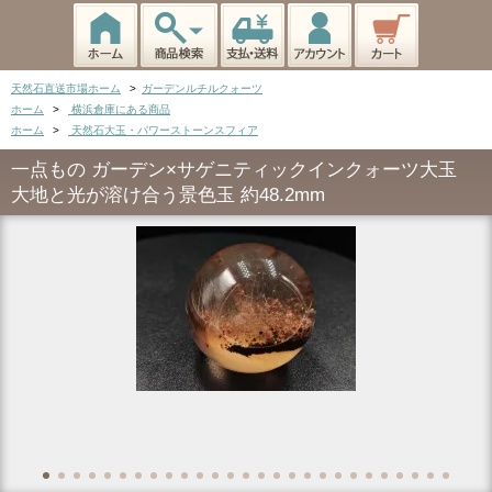
天然石直送市場ホーム
>
ガーデンルチルクォーツ
ホーム
>
横浜倉庫にある商品
ホーム
>
天然石大玉・パワーストーンスフィア
一点もの ガーデン×サゲニティックインクォーツ大玉
大地と光が溶け合う景色玉 約48.2mm