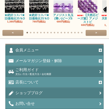
アパタイト
★絶好コスパ★
★絶好コスパ★
アメジスト丸玉
【天然石ビ
旧価格比35％O
旧価格比35％O
(薄い)ビーズ6
ーズ連】アメジ
天珠
アベンチュリン(クォーツァイト/Aventurine)
1,380円(税込)
780円(税込)
680円(税込)
ストビ
680円(税込)
1,5
アマゾナイト（天河石/Amazonite）
<
>
アポフィライト（Apophylite）/魚眼石
アメジスト（紫水晶/Amethyst）
会員メニュー
アメシスティンクォーツ（Amethest in quartz）
メールマガジン登録・解除
ラベンダーアメジスト
ご利用ガイド
支払い方法 / 配送方法 / 会社概要
アメトリン（紫黄水晶/Ametrine）
店長について
アラゴナイト（霰石/Aragonite）
ショップブログ
アンデシン（チベット産日長石）
お問い合せ
アンフィボールインクォーツ(Amphibole)