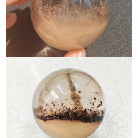
https://www.dtsupplier.jp/?mode=srh&sort=n&cid=&keyword=US
B%BC%B0
■ 商品ポイントまとめ
・ブラジル産 一点もの
・ガーデン×サゲニティッククォーツの共生タイプ
・太く力強い針状インクルージョン
・奥行きある景色を楽しめる大玉サイズ（約48.2mm）
・ライトアップで展示映え
■ ご注意
※掲載画像の商品そのものをお届けします。
※天然石のため、内包物・クラック・研磨由来の微細な跡が見
られる場合があります。
※モニター環境により、実物と色合いが異なって見える場合が
あります。
※ライト付き台座は付属しません（別売）。