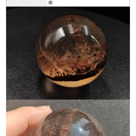
個
鉱物種の特定は行っておりません。
本品は、針状インクルージョンを持つ
サゲニティッククォーツ
としてご紹介しております。
玉サイズは
約48.2mm
、重量
約156.7g
。
存在感のある大玉サイズで、観賞用・コレクション用はもちろ
ん、
空間の主役となるディスプレイストーンとしてもおすすめで
す。
■ ライトアップについて（重要ポイント）
ライト付き台座に置いていただくことで、内部のガーデン景色
や針状インクルージョンがより鮮明に浮かび上がり、奥行きと
立体感が一層際立ちます。
大玉ならではのスケール感と透明感が強調され、
通常の鑑賞とは異なる表情をお楽しみいただけます。
▼ライト付き台座（別売り）はこちら