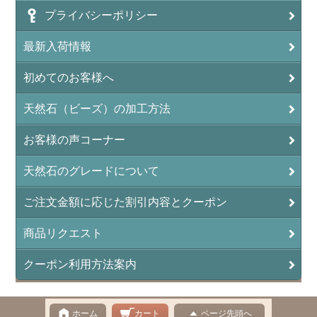
プライバシーポリシー
アンフィボールロック/角閃岩（Amphibole ）
最新入荷情報
イーグルアイ（EagleEye）
初めてのお客様へ
インカローズ（ロードクロサイト/Rhodochrosite）
インディアンアゲート(Indian Agate)
天然石（ビーズ）の加工方法
エメラルド(emerald/翠玉)
お客様の声コーナー
エレスチャル(elestial/骸骨水晶)
天然石のグレードについて
エンジェライト（硬石膏/Angelite）
ご注文金額に応じた割引内容とクーポン
オーロラクォーツ(レインボー水晶)
商品リクエスト
オニキス(ブラック)(Black Onyx)
クーポン利用方法案内
オブシディアン（黒曜石/Obsidian）
オフィカルサイト（蛇灰岩/Ophicalcite）
ホーム
カート
ページ先頭へ