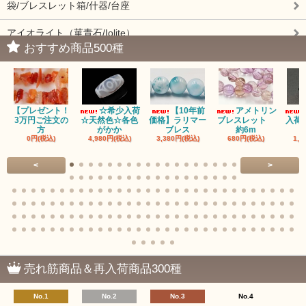
袋/ブレスレット箱/什器/台座
アイオライト（菫青石/Iolite）
おすすめ商品500種
アイドクレーズ（Idocrase）（別名ベスビアナイト）
アクアマリン（藍玉/藍柱石/Aquamarine）
【プレゼント！
☆希少入荷
【10年前
アメトリン
アクチノライトインクォーツ（Actinolite/緑閃石）
3万円ご注文の
☆天然色☆各色
価格】ラリマー
ブレスレット
入荷
方
がかか
ブレス
約6m
0円(税込)
4,980円(税込)
3,380円(税込)
680円(税込)
1,4
赤瑪瑙（レッドアゲート/カーネリアン）
<
>
アゲート（瑪瑙/Agate）各種
アゲート｜オーシャンアゲート
瑪瑙｜阿拉善（アラシャン）瑪瑙
瑪瑙｜塩源瑪瑙
売れ筋商品＆再入荷商品300種
瑪瑙｜ブラウンドットアゲート
No.1
No.2
No.3
No.4
アズロマラカイト（Azuromalachite）