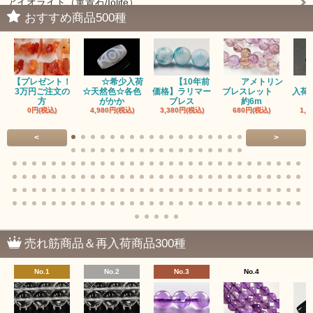
アイオライト（菫青石/Iolite）
おすすめ商品500種
アイドクレーズ（Idocrase）（別名ベスビアナイト）
アクアマリン（藍玉/藍柱石/Aquamarine）
【プレゼント！
☆希少入荷
【10年前
アメトリン
アクチノライトインクォーツ（Actinolite/緑閃石）
3万円ご注文の
☆天然色☆各色
価格】ラリマー
ブレスレット
入荷
方
がかか
ブレス
約6m
0円(税込)
4,980円(税込)
3,380円(税込)
680円(税込)
1,4
赤瑪瑙（レッドアゲート/カーネリアン）
<
>
アゲート（瑪瑙/Agate）各種
アゲート｜オーシャンアゲート
瑪瑙｜阿拉善（アラシャン）瑪瑙
瑪瑙｜塩源瑪瑙
売れ筋商品＆再入荷商品300種
瑪瑙｜ブラウンドットアゲート
No.1
No.2
No.3
No.4
アズロマラカイト（Azuromalachite）
アパタイト