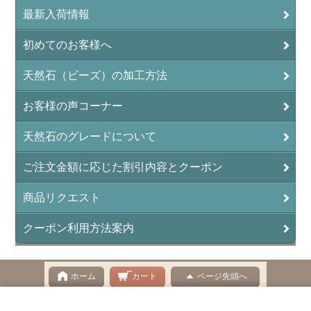
最新入荷情報
イーグルアイ（EagleEye）
初めてのお客様へ
インカローズ（ロードクロサイト/Rhodochrosite）
インディアンアゲート(Indian Agate)
天然石（ビーズ）の加工方法
エメラルド(emerald/翠玉)
お客様の声コーナー
エレスチャル(elestial/骸骨水晶)
天然石のグレードについて
エンジェライト（硬石膏/Angelite）
ご注文金額に応じた割引内容とクーポン
オーロラクォーツ(レインボー水晶)
商品リクエスト
オニキス(ブラック)(Black Onyx)
クーポン利用方法案内
オブシディアン（黒曜石/Obsidian）
オフィカルサイト（蛇灰岩/Ophicalcite）
ホーム
カート
ページ先頭へ
オパール（蛋白石/Opal）