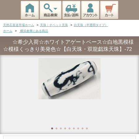
天然石直送市場ホーム
>
天珠｜チベット天珠
>
白天珠（半透明タイプ）
ホーム
>
横浜倉庫にある商品
☆希少入荷☆ホワイトアゲートベース☆白地黒模様
☆模様くっきり美発色☆【白天珠・双龍戯珠天珠】-72