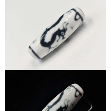
双龍戯珠（そうりゅうぎしゅ）
とは、「二匹の龍が宝珠（珠）
を追いかけ、戯れる姿」を表す吉祥図案です。
古くから東洋思想において龍は、
権力・成功・出世運
強大な守護力
財運・繁栄
を象徴するとされています。
その龍が「珠（宝珠）」を中心に調和しながら舞う姿は、
「運気の循環」「調和された強運」「繁栄と守護の融合」
を意
味するとされ、非常に縁起の良い図柄とされています。
■おすすめポイント
白地に黒模様というコントラストが非常に美しく、天珠として
の存在感が際立つ一点です。
コレクション用としても、特別な一本としてもおすすめできる