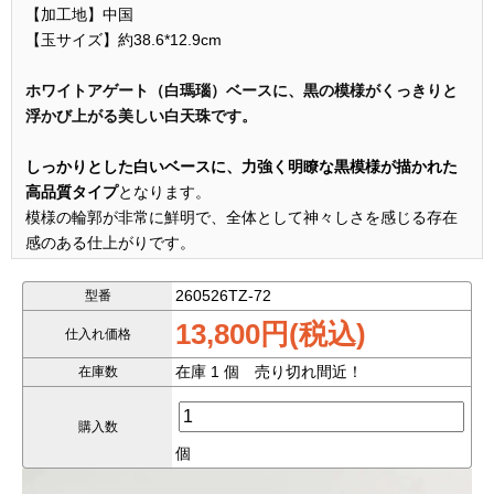
【加工地】中国
【玉サイズ】約38.6*12.9cm
ホワイトアゲート（白瑪瑙）ベースに、黒の模様がくっきりと
浮かび上がる美しい白天珠です。
しっかりとした白いベースに、力強く明瞭な黒模様が描かれた
高品質タイプ
となります。
模様の輪郭が非常に鮮明で、全体として神々しさを感じる存在
感のある仕上がりです。
■特徴
260526TZ-72
型番
13,800円(税込)
仕入れ価格
天然ホワイトアゲート（白瑪瑙）ベース
白地に黒模様がはっきりと出た美しい発色
在庫 1 個 売り切れ間近！
在庫数
模様が明瞭で、視認性が高く上質感あり
神聖さ・存在感を感じる仕上がり
購入数
個
■双龍戯珠天珠とは