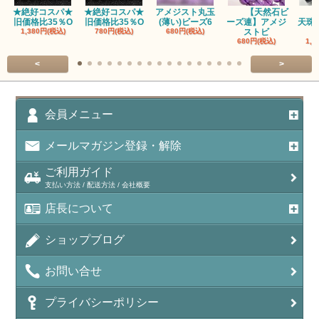
★絶好コスパ★
★絶好コスパ★
アメジスト丸玉
【天然石ビ
旧価格比35％O
旧価格比35％O
(薄い)ビーズ6
ーズ連】アメジ
天珠
アベンチュリン(クォーツァイト/Aventurine)
1,380円(税込)
780円(税込)
680円(税込)
ストビ
680円(税込)
1,5
アマゾナイト（天河石/Amazonite）
<
>
アポフィライト（Apophylite）/魚眼石
アメジスト（紫水晶/Amethyst）
会員メニュー
アメシスティンクォーツ（Amethest in quartz）
メールマガジン登録・解除
ラベンダーアメジスト
ご利用ガイド
支払い方法 / 配送方法 / 会社概要
アメトリン（紫黄水晶/Ametrine）
店長について
アラゴナイト（霰石/Aragonite）
ショップブログ
アンデシン（チベット産日長石）
お問い合せ
アンフィボールインクォーツ(Amphibole)
プライバシーポリシー
アンフィボールロック/角閃岩（Amphibole ）