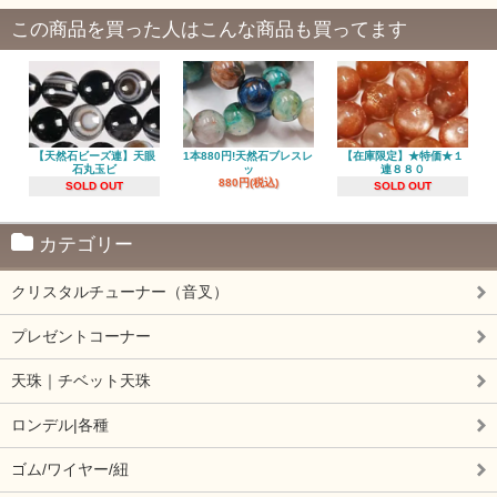
この商品を買った人はこんな商品も買ってます
【天然石ビーズ連】天眼
1本880円!天然石ブレスレ
【在庫限定】★特価★１
石丸玉ビ
ッ
連８８０
880円(税込)
SOLD OUT
SOLD OUT
カテゴリー
クリスタルチューナー（音叉）
プレゼントコーナー
天珠｜チベット天珠
ロンデル|各種
ゴム/ワイヤー/紐