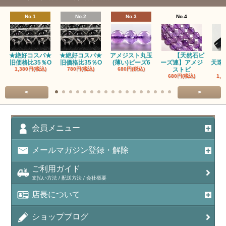
瑪瑙｜ブラウンドットアゲート
No.1
No.2
No.3
No.4
アズロマラカイト（Azuromalachite）
アパタイト
★絶好コスパ★
★絶好コスパ★
アメジスト丸玉
【天然石ビ
旧価格比35％O
旧価格比35％O
(薄い)ビーズ6
ーズ連】アメジ
天珠
アベンチュリン(クォーツァイト/Aventurine)
1,380円(税込)
780円(税込)
680円(税込)
ストビ
680円(税込)
1,5
アマゾナイト（天河石/Amazonite）
<
>
アポフィライト（Apophylite）/魚眼石
アメジスト（紫水晶/Amethyst）
会員メニュー
アメシスティンクォーツ（Amethest in quartz）
メールマガジン登録・解除
ラベンダーアメジスト
ご利用ガイド
支払い方法 / 配送方法 / 会社概要
アメトリン（紫黄水晶/Ametrine）
店長について
アラゴナイト（霰石/Aragonite）
ショップブログ
アンデシン（チベット産日長石）