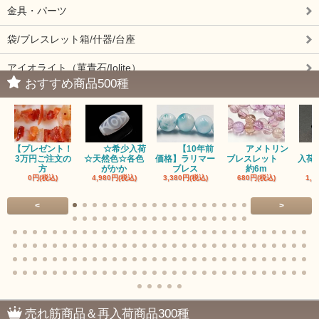
金具・パーツ
袋/ブレスレット箱/什器/台座
アイオライト（菫青石/Iolite）
おすすめ商品500種
アイドクレーズ（Idocrase）（別名ベスビアナイト）
アクアマリン（藍玉/藍柱石/Aquamarine）
【プレゼント！
☆希少入荷
【10年前
アメトリン
アクチノライトインクォーツ（Actinolite/緑閃石）
3万円ご注文の
☆天然色☆各色
価格】ラリマー
ブレスレット
入荷
方
がかか
ブレス
約6m
0円(税込)
4,980円(税込)
3,380円(税込)
680円(税込)
1,4
赤瑪瑙（レッドアゲート/カーネリアン）
<
>
アゲート（瑪瑙/Agate）各種
アゲート｜オーシャンアゲート
瑪瑙｜阿拉善（アラシャン）瑪瑙
瑪瑙｜塩源瑪瑙
売れ筋商品＆再入荷商品300種