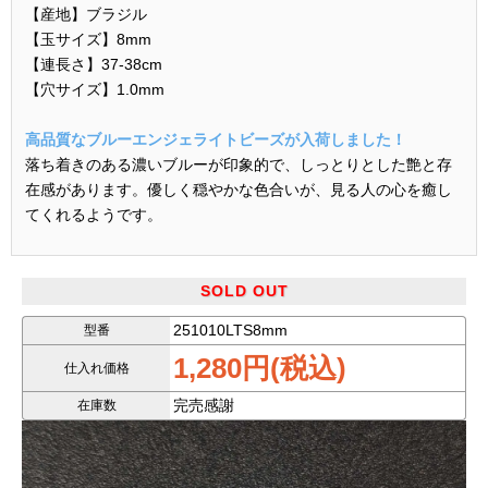
【産地】ブラジル
【玉サイズ】8mm
【連長さ】37-38cm
【穴サイズ】1.0mm
高品質なブルーエンジェライトビーズが入荷しました！
落ち着きのある濃いブルーが印象的で、しっとりとした艶と存
在感があります。優しく穏やかな色合いが、見る人の心を癒し
てくれるようです。
艶やかで美しい青の輝き
色が濃く、艶やかな表面が魅力。まるで空や海の静けさを映し
SOLD OUT
たような神秘的な雰囲気を漂わせます。
251010LTS8mm
型番
1,280円(税込)
画像と同等品質のものをランダムに発送
仕入れ価格
どの連も厳選された高品質ビーズ。自然石の個体差をお楽しみ
完売感謝
在庫数
ください。
再入荷が難しい希少品質