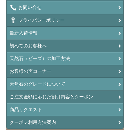
お問い合せ
アンフィボールインクォーツ(Amphibole)
プライバシーポリシー
アンフィボールロック/角閃岩（Amphibole ）
最新入荷情報
イーグルアイ（EagleEye）
初めてのお客様へ
インカローズ（ロードクロサイト/Rhodochrosite）
インディアンアゲート(Indian Agate)
天然石（ビーズ）の加工方法
エメラルド(emerald/翠玉)
お客様の声コーナー
エレスチャル(elestial/骸骨水晶)
天然石のグレードについて
エンジェライト（硬石膏/Angelite）
ご注文金額に応じた割引内容とクーポン
オーロラクォーツ(レインボー水晶)
商品リクエスト
オニキス(ブラック)(Black Onyx)
クーポン利用方法案内
オブシディアン（黒曜石/Obsidian）