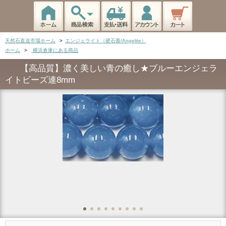
天然石直送市場ホーム
>
エンジェライト（硬石膏/Angelite）
ホーム
>
横浜倉庫にある商品
【高品質】濃く美しい青の癒し★ブルーエンジェラ
イトビーズ連8mm