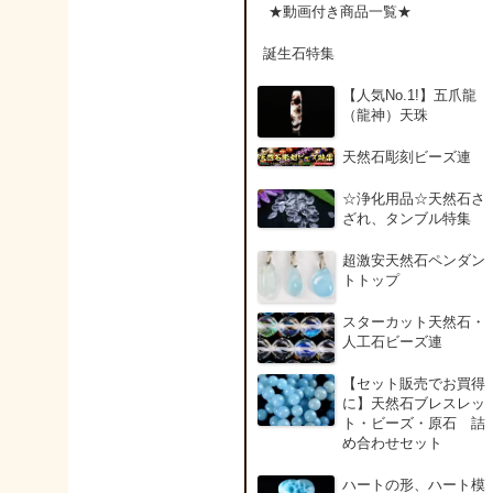
アンデシン（チベット
★動画付き商品一覧★
産日長石）
誕生石特集
アンフィボールインク
【人気No.1!】五爪龍
ォーツ(Amphibole)
（龍神）天珠
天然石彫刻ビーズ連
アンフィボールロック/
角閃岩（Amphibole ）
☆浄化用品☆天然石さ
ざれ、タンブル特集
イーグルアイ（EagleE
超激安天然石ペンダン
ye）
トトップ
スターカット天然石・
インカローズ（ロード
人工石ビーズ連
クロサイト/Rhodochro
ite）
【セット販売でお買得
に】天然石ブレスレッ
ト・ビーズ・原石 詰
インディアンアゲート(
め合わせセット
ndian Agate)
ハートの形、ハート模