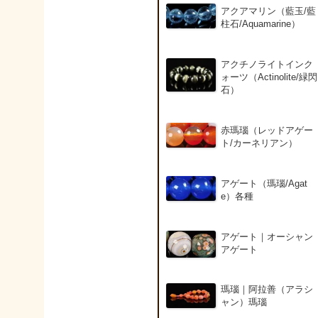
アクアマリン（藍玉/藍
柱石/Aquamarine）
アクチノライトインク
ォーツ（Actinolite/緑閃
石）
赤瑪瑙（レッドアゲー
ト/カーネリアン）
アゲート（瑪瑙/Agat
e）各種
アゲート｜オーシャン
アゲート
瑪瑙｜阿拉善（アラシ
ャン）瑪瑙