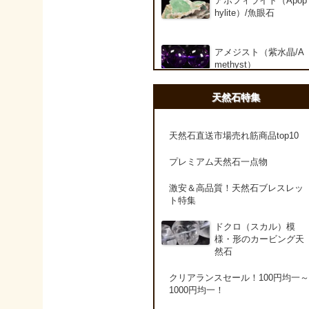
アポフィライト（Apop
hylite）/魚眼石
アメジスト（紫水晶/A
methyst）
天然石特集
アメシスティンクォー
ツ（Amethest in quart
z）
天然石直送市場売れ筋商品top10
プレミアム天然石一点物
ラベンダーアメジスト
激安＆高品質！天然石ブレスレッ
ト特集
アメトリン（紫黄水晶/
Ametrine）
ドクロ（スカル）模
様・形のカービング天
然石
アラゴナイト（霰石/Ar
agonite）
クリアランスセール！100円均一～
1000円均一！