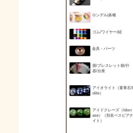
ロンデル|各種
ゴム/ワイヤー/紐
金具・パーツ
袋/ブレスレット箱/什
器/台座
アイオライト（菫青石/
olite）
アイドクレーズ（Idocr
ase）（別名ベスビア
イト）