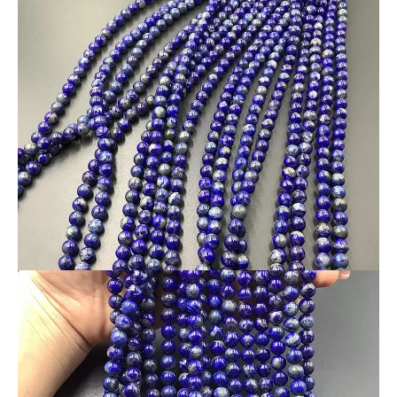
8ｍｍ前後のビーズ連を超激安に（1
連580円）
ご奉仕します。
★ナチュラルカラーのラピスラズリ
ビーズ連
です。
とにかく大量にあったラピスを大量に仕入れました。
それをお客様にもロットで仕入れてもらう事でこの値段を実現
しています。
プロ御用達の直送市場だからできる圧倒的プライスです。
★連によって色合いにばらつきがあります。
★画像と同質のものをランダムで出品します。
★こちらは10連セットです。