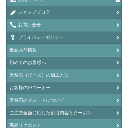
アラゴナイト（霰石/Aragonite）
ショップブログ
アンデシン（チベット産日長石）
お問い合せ
アンフィボールインクォーツ(Amphibole)
プライバシーポリシー
アンフィボールロック/角閃岩（Amphibole ）
最新入荷情報
イーグルアイ（EagleEye）
初めてのお客様へ
インカローズ（ロードクロサイト/Rhodochrosite）
インディアンアゲート(Indian Agate)
天然石（ビーズ）の加工方法
エメラルド(emerald/翠玉)
お客様の声コーナー
エレスチャル(elestial/骸骨水晶)
天然石のグレードについて
エンジェライト（硬石膏/Angelite）
ご注文金額に応じた割引内容とクーポン
オーロラクォーツ(レインボー水晶)
商品リクエスト