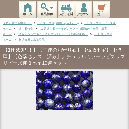
天然石直送市場ホーム
>
ラピスラズリ(瑠璃/Lapis Lazuli)
>
ラピスラズリ ビーズ連
ホーム
>
誕生石特集
>
12月誕生石ーーラピスラズリ（魔除け・幸運・真実）
ホーム
>
激安☆シンプル☆天然石ブレスレット（即納品可能）
>
ラピスラズリ
ホーム
>
横浜倉庫にある商品
【1連580円！】【幸運のお守り石】【仏教七宝】【瑠
璃】【色落ちテスト済み】ナチュラルカラーラピスラズ
リビーズ連８ｍｍ10連セット