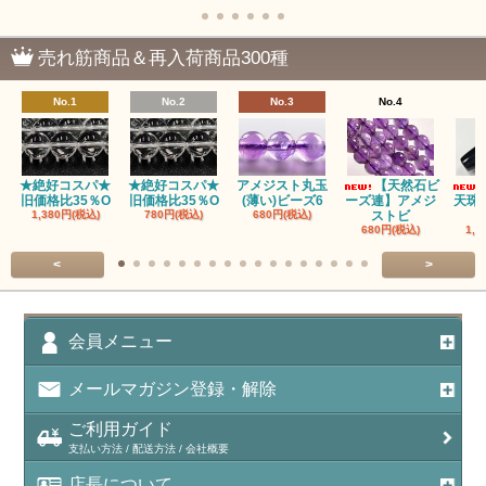
瑪瑙｜塩源瑪瑙
売れ筋商品＆再入荷商品300種
瑪瑙｜ブラウンドットアゲート
No.1
No.2
No.3
No.4
アズロマラカイト（Azuromalachite）
アパタイト
★絶好コスパ★
★絶好コスパ★
アメジスト丸玉
【天然石ビ
旧価格比35％O
旧価格比35％O
(薄い)ビーズ6
ーズ連】アメジ
天珠
アベンチュリン(クォーツァイト/Aventurine)
1,380円(税込)
780円(税込)
680円(税込)
ストビ
680円(税込)
1,5
アマゾナイト（天河石/Amazonite）
<
>
アポフィライト（Apophylite）/魚眼石
アメジスト（紫水晶/Amethyst）
会員メニュー
アメシスティンクォーツ（Amethest in quartz）
メールマガジン登録・解除
ラベンダーアメジスト
ご利用ガイド
支払い方法 / 配送方法 / 会社概要
アメトリン（紫黄水晶/Ametrine）
店長について