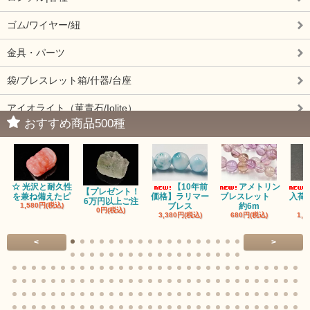
ゴム/ワイヤー/紐
金具・パーツ
袋/ブレスレット箱/什器/台座
アイオライト（菫青石/Iolite）
おすすめ商品500種
アイドクレーズ（Idocrase）（別名ベスビアナイト）
アクアマリン（藍玉/藍柱石/Aquamarine）
☆ 光沢と耐久性
【10年前
アメトリン
アクチノライトインクォーツ（Actinolite/緑閃石）
【プレゼント！
を兼ね備えたピ
価格】ラリマー
ブレスレット
入荷
6万円以上ご注
1,580円(税込)
ブレス
約6m
0円(税込)
3,380円(税込)
680円(税込)
1,1
赤瑪瑙（レッドアゲート/カーネリアン）
<
>
アゲート（瑪瑙/Agate）各種
アゲート｜オーシャンアゲート
瑪瑙｜阿拉善（アラシャン）瑪瑙