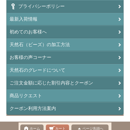
プライバシーポリシー
アンフィボールロック/角閃岩（Amphibole ）
最新入荷情報
イーグルアイ（EagleEye）
初めてのお客様へ
インカローズ（ロードクロサイト/Rhodochrosite）
インディアンアゲート(Indian Agate)
天然石（ビーズ）の加工方法
エメラルド(emerald/翠玉)
お客様の声コーナー
エレスチャル(elestial/骸骨水晶)
天然石のグレードについて
エンジェライト（硬石膏/Angelite）
ご注文金額に応じた割引内容とクーポン
オーロラクォーツ(レインボー水晶)
商品リクエスト
オニキス(ブラック)(Black Onyx)
クーポン利用方法案内
オブシディアン（黒曜石/Obsidian）
オフィカルサイト（蛇灰岩/Ophicalcite）
ホーム
カート
ページ先頭へ