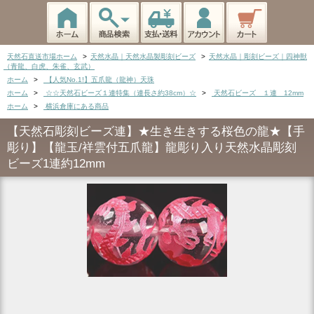
天然石直送市場ホーム
>
天然水晶｜天然水晶製彫刻ビーズ
>
天然水晶｜彫刻ビーズ｜四神獣
（青龍、白虎、朱雀、玄武）
ホーム
>
【人気No.1!】五爪龍（龍神）天珠
ホーム
>
☆☆天然石ビーズ１連特集（連長さ約38cm）☆
>
天然石ビーズ １連 12mm
ホーム
>
横浜倉庫にある商品
【天然石彫刻ビーズ連】★生き生きする桜色の龍★【手
彫り】【龍玉/祥雲付五爪龍】龍彫り入り天然水晶彫刻
ビーズ1連約12mm