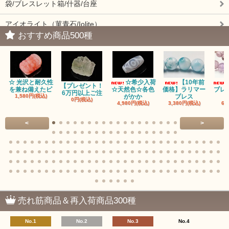
袋/ブレスレット箱/什器/台座
アイオライト（菫青石/Iolite）
おすすめ商品500種
アイドクレーズ（Idocrase）（別名ベスビアナイト）
アクアマリン（藍玉/藍柱石/Aquamarine）
☆ 光沢と耐久性
☆希少入荷
【10年前
アクチノライトインクォーツ（Actinolite/緑閃石）
【プレゼント！
を兼ね備えたピ
☆天然色☆各色
価格】ラリマー
ブレ
6万円以上ご注
1,580円(税込)
がかか
ブレス
0円(税込)
4,980円(税込)
3,380円(税込)
68
赤瑪瑙（レッドアゲート/カーネリアン）
<
>
アゲート（瑪瑙/Agate）各種
アゲート｜オーシャンアゲート
瑪瑙｜阿拉善（アラシャン）瑪瑙
瑪瑙｜塩源瑪瑙
売れ筋商品＆再入荷商品300種
瑪瑙｜ブラウンドットアゲート
No.1
No.2
No.3
No.4
アズロマラカイト（Azuromalachite）