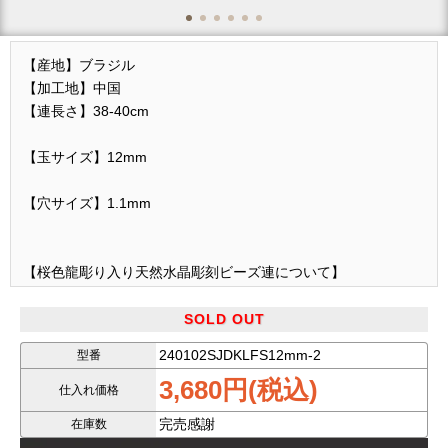
【産地】ブラジル
【加工地】中国
【連長さ】38-40cm
【玉サイズ】12mm
【穴サイズ】1.1mm
【桜色龍彫り入り天然水晶彫刻ビーズ連について】
天然石彫刻ビーズ連シリーズです。
SOLD OUT
240102SJDKLFS12mm-2
型番
こちらは桜色の龍彫り入り天然水晶ビーズ連です。
3,680円(税込)
仕入れ価格
★全て一つずつ手彫りでカービングされた高品質の彫刻ビーズ
完売感謝
在庫数
です。