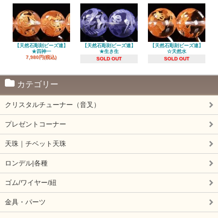
【天然石彫刻ビーズ連】
【天然石彫刻ビーズ連】
【天然石彫刻ビーズ連】
★四神一
★生き生
☆天然水
7,980円(税込)
SOLD OUT
SOLD OUT
カテゴリー
クリスタルチューナー（音叉）
プレゼントコーナー
天珠｜チベット天珠
ロンデル|各種
ゴム/ワイヤー/紐
金具・パーツ