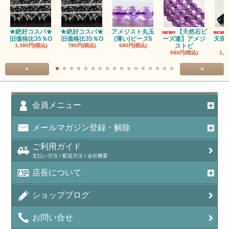
アパタイト
★絶好コスパ★
★絶好コスパ★
アメジスト丸玉
【天然石ビ
旧価格比35％O
旧価格比35％O
(薄い)ビーズ6
ーズ連】アメジ
天珠
アベンチュリン(クォーツァイト/Aventurine)
1,380円(税込)
780円(税込)
680円(税込)
ストビ
680円(税込)
1,5
アマゾナイト（天河石/Amazonite）
<
>
アポフィライト（Apophylite）/魚眼石
アメジスト（紫水晶/Amethyst）
会員メニュー
アメシスティンクォーツ（Amethest in quartz）
メールマガジン登録・解除
ラベンダーアメジスト
ご利用ガイド
支払い方法 / 配送方法 / 会社概要
アメトリン（紫黄水晶/Ametrine）
店長について
アラゴナイト（霰石/Aragonite）
ショップブログ
アンデシン（チベット産日長石）
お問い合せ
アンフィボールインクォーツ(Amphibole)