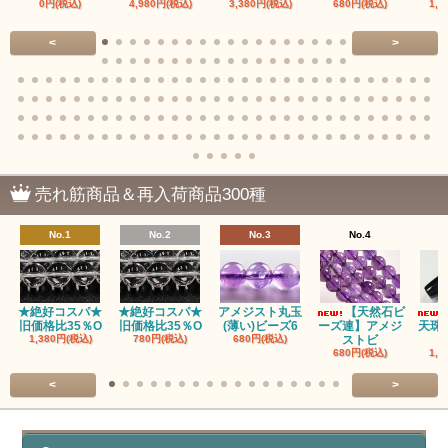
0円(税込)
4,980円(税込)
3,380円(税込)
680円(税込)
1,4
赤瑪瑙（レッドアゲート/カーネリアン）
<
>
アゲート（瑪瑙/Agate）各種
アゲート｜オーシャンアゲート
瑪瑙｜阿拉善（アラシャン）瑪瑙
瑪瑙｜塩源瑪瑙
売れ筋商品＆再入荷商品300種
瑪瑙｜ブラウンドットアゲート
No.1
No.2
No.3
No.4
アズロマラカイト（Azuromalachite）
アパタイト
★絶好コスパ★
★絶好コスパ★
アメジスト丸玉
【天然石ビ
旧価格比35％O
旧価格比35％O
(薄い)ビーズ6
ーズ連】アメジ
天珠
アベンチュリン(クォーツァイト/Aventurine)
1,380円(税込)
780円(税込)
680円(税込)
ストビ
680円(税込)
1,5
アマゾナイト（天河石/Amazonite）
<
>
アポフィライト（Apophylite）/魚眼石