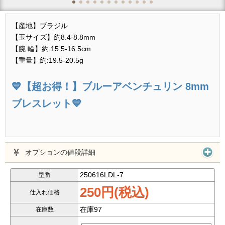
【産地】ブラジル
【玉サイズ】約8.4-8.8mm
【腕 輪】約:15.5-16.5cm
【重量】約:19.5-20.5g
💙【超お得！】ブルーアベンチュリン 8mm
ブレスレット💙
✨ 青空のような透明感！落ち着きと癒しを感じさせる天
オプションの値段詳細
然石 ✨
250616LDL-7
型番
250円(税込)
なんと卸価格 → 1本 250円（税込）！！
仕入れ価格
在庫97
在庫数
イベント配布・ノベルティにも最適！