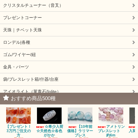
クリスタルチューナー（音叉）
プレゼントコーナー
天珠｜チベット天珠
ロンデル|各種
ゴム/ワイヤー/紐
金具・パーツ
袋/ブレスレット箱/什器/台座
アイオライト（菫青石/Iolite）
おすすめ商品500種
アイドクレーズ（Idocrase）（別名ベスビアナイト）
アクアマリン（藍玉/藍柱石/Aquamarine）
【プレゼント！
☆希少入荷
【10年前
アメトリン
アクチノライトインクォーツ（Actinolite/緑閃石）
3万円ご注文の
☆天然色☆各色
価格】ラリマー
ブレスレット
入荷
方
がかか
ブレス
約6m