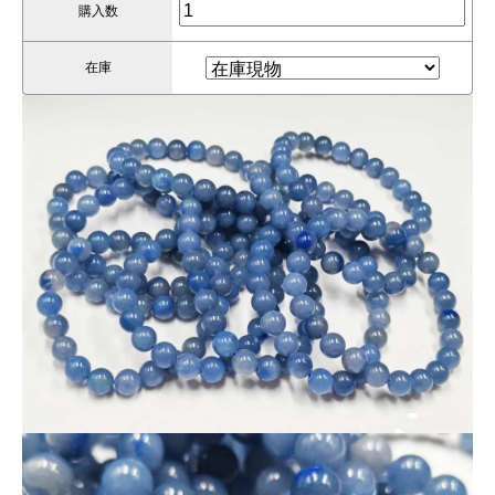
購入数
高見えする品質なのにこの価格は破格です。
在庫
🔹 サイズ：8mm
🔹 石種：天然ブルーアベンチュリン
🔹 卸価格：
250円（税込）
🔹 利益率抜群！売価目安：1,000円〜1,800円
🌀 ストレス軽減・集中力UPの石としても注目