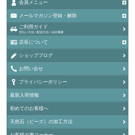
アメジスト（紫水晶/Amethyst）
会員メニュー
アメシスティンクォーツ（Amethest in quartz）
メールマガジン登録・解除
ラベンダーアメジスト
ご利用ガイド
支払い方法 / 配送方法 / 会社概要
アメトリン（紫黄水晶/Ametrine）
店長について
アラゴナイト（霰石/Aragonite）
ショップブログ
アンデシン（チベット産日長石）
お問い合せ
アンフィボールインクォーツ(Amphibole)
プライバシーポリシー
アンフィボールロック/角閃岩（Amphibole ）
最新入荷情報
イーグルアイ（EagleEye）
初めてのお客様へ
インカローズ（ロードクロサイト/Rhodochrosite）
インディアンアゲート(Indian Agate)
天然石（ビーズ）の加工方法
エメラルド(emerald/翠玉)
お客様の声コーナー