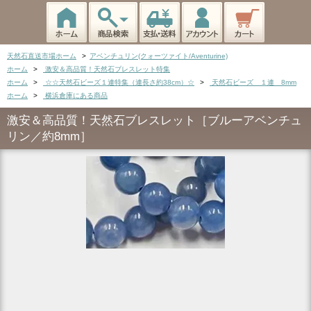
天然石直送市場ホーム
>
アベンチュリン(クォーツァイト/Aventurine)
ホーム
>
激安＆高品質！天然石ブレスレット特集
ホーム
>
☆☆天然石ビーズ１連特集（連長さ約38cm）☆
>
天然石ビーズ １連 8mm
ホーム
>
横浜倉庫にある商品
激安＆高品質！天然石ブレスレット［ブルーアベンチュ
リン／約8mm］